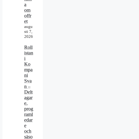
a
om
offr
et
augu
sti 7,
2026
Roll
istan
i
Ko
mpa
ni
Sva
n –
Delt
agar
e,
prog
raml
edar
e
och
säso