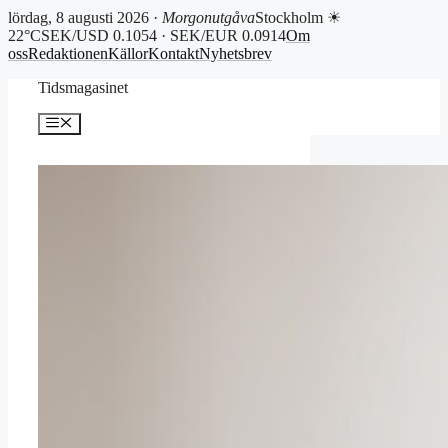
lördag, 8 augusti 2026 ·
Morgonutgåva
Stockholm ☀
22°C
SEK/USD 0.1054 · SEK/EUR 0.0914
Om
oss
Redaktionen
Källor
Kontakt
Nyhetsbrev
Hoppa
Tidsmagasinet
till
innehåll
Meny