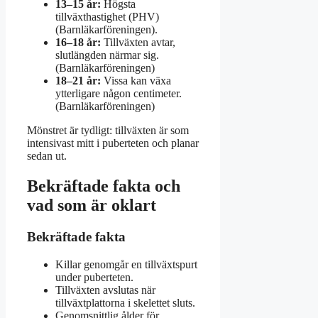
13–15 år:
Högsta
tillväxthastighet (PHV)
(Barnläkarföreningen).
16–18 år:
Tillväxten avtar,
slutlängden närmar sig.
(Barnläkarföreningen)
18–21 år:
Vissa kan växa
ytterligare någon centimeter.
(Barnläkarföreningen)
Mönstret är tydligt: tillväxten är som
intensivast mitt i puberteten och planar
sedan ut.
Bekräftade fakta och
vad som är oklart
Bekräftade fakta
Killar genomgår en tillväxtspurt
under puberteten.
Tillväxten avslutas när
tillväxtplattorna i skelettet sluts.
Genomsnittlig ålder för