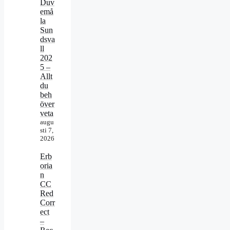
Duv
emå
la
Sun
dsva
ll
202
5 –
Allt
du
beh
över
veta
augu
sti 7,
2026
Erb
oria
n
CC
Red
Corr
ect
–