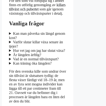
För den som vill fördjupa sig i ämnet
finns en utförlig genomgång av
killars
tillväxt och pubertet
som går igenom
växtstopp och tillväxtspurter i detalj.
Vanliga frågor
Kan man påverka sin längd genom
kost?
Varför slutar killar växa senare än
tjejer?
Hur vet jag om jag har slutat växa?
Är längden ärftlig?
Vad är en normal tillväxtspurt?
Kan träning öka längden?
För den svenska kille som undrar över
sin tillväxt är slutsatsen tydlig: de
flesta växer färdigt vid 18–19 år, men
en av fyra sent mogna individer kan
lägga till ett par centimeter fram till
21. Oavsett var du befinner dig i
processen är längden bara en liten del
av den du blir.