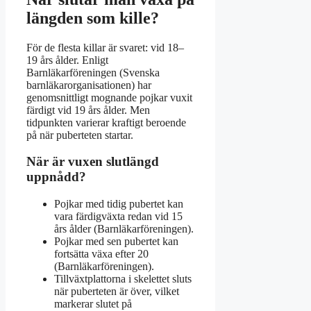
längden som kille?
För de flesta killar är svaret: vid 18–
19 års ålder. Enligt
Barnläkarföreningen (Svenska
barnläkarorganisationen) har
genomsnittligt mognande pojkar vuxit
färdigt vid 19 års ålder. Men
tidpunkten varierar kraftigt beroende
på när puberteten startar.
När är vuxen slutlängd
uppnådd?
Pojkar med tidig pubertet kan
vara färdigväxta redan vid 15
års ålder (Barnläkarföreningen).
Pojkar med sen pubertet kan
fortsätta växa efter 20
(Barnläkarföreningen).
Tillväxtplattorna i skelettet sluts
när puberteten är över, vilket
markerar slutet på