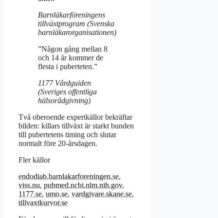
Barnläkarföreningens
tillväxtprogram (Svenska
barnläkarorganisationen)
”Någon gång mellan 8
och 14 år kommer de
flesta i puberteten.”
1177 Vårdguiden
(Sveriges offentliga
hälsorådgivning)
Två oberoende expertkällor bekräftar
bilden: killars tillväxt är starkt bunden
till pubertetens timing och slutar
normalt före 20-årsdagen.
Fler källor
endodiab.barnlakarforeningen.se
,
viss.nu
,
pubmed.ncbi.nlm.nih.gov
,
1177.se
,
umo.se
,
vardgivare.skane.se
,
tillvaxtkurvor.se