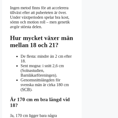
Ingen metod finns för att accelerera
tillväxt efter att puberteten är över.
Under växtperioden spelar bra kost,
sömn och motion roll – men genetik
avgör största delen.
Hur mycket växer män
mellan 18 och 21?
De flesta: mindre än 2 cm efter
18.
Sent mogna: i snitt 2,6 cm
(Solnastudien,
Barnläkarföreningen).
Genomsnittslängden för
svenska män är cirka 180 cm
(
SCB
).
Är 170 cm en bra längd vid
18?
Ja, 170 cm ligger bara några