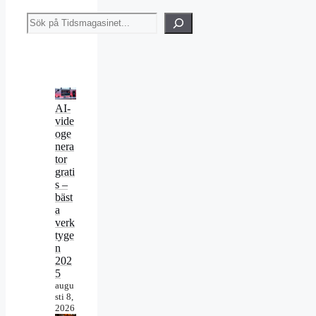
Sök
AI-
vide
oge
nera
tor
grati
s –
bäst
a
verk
tyge
n
202
5
augu
sti 8,
2026