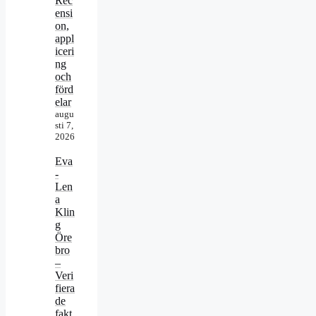
Rec
ensi
on,
appl
iceri
ng
och
förd
elar
augu
sti 7,
2026
Eva
-
Len
a
Klin
g
Öre
bro
–
Veri
fiera
de
fakt