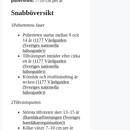
puberteten:
7–10 cm per år
Snabböversikt
1
Pubertetens faser
Puberteten startar mellan 9 och
14 år (
1177 Vårdguiden
(Sveriges nationella
hälsoguide)
)
Tillväxtspurt inträder efter cirka
ett år (
1177 Vårdguiden
(Sveriges nationella
hälsoguide)
)
Könshår och röstförändring är
tecken (
1177 Vårdguiden
(Sveriges nationella
hälsoguide)
)
2
Tillväxtspurten
Största tillväxten sker 13–15 år
(
Barnläkarföreningen (Sveriges
barnläkarorganisation)
)
Killar växer 7–10 cm per år