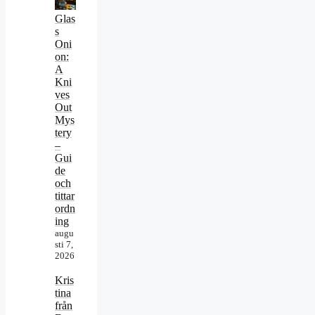
Glas
s
Oni
on:
A
Kni
ves
Out
Mys
tery
–
Gui
de
och
tittar
ordn
ing
augu
sti 7,
2026
Kris
tina
från