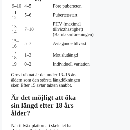
9–10
4–5
Före puberteten
11–
5–6
Pubertetsstart
12
PHV (maximal
13–
7–10
tillväxthastighet)
14
(Barnläkarföreningen)
15–
5–7
Avtagande tillväxt
16
17–
1–3
Mot slutlängd
18
19+
0–2
Individuell variation
Grovt räknat är det under 13–15 års
åldern som den största längdökningen
sker. Efter 15 avtar takten snabbt.
Är det möjligt att öka
sin längd efter 18 års
ålder?
När tillväxtplattorna i skelettet har