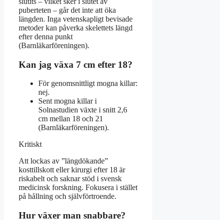
slutits – vilket sker i slutet av
puberteten – går det inte att öka
längden. Inga vetenskapligt bevisade
metoder kan påverka skelettets längd
efter denna punkt
(Barnläkarföreningen).
Kan jag växa 7 cm efter 18?
För genomsnittligt mogna killar:
nej.
Sent mogna killar i
Solnastudien växte i snitt 2,6
cm mellan 18 och 21
(Barnläkarföreningen).
Kritiskt
Att lockas av ”längdökande”
kosttillskott eller kirurgi efter 18 är
riskabelt och saknar stöd i svensk
medicinsk forskning. Fokusera i stället
på hållning och självförtroende.
Hur växer man snabbare?