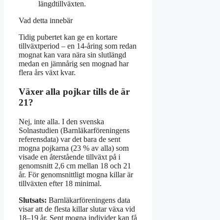
längdtillväxten.
Vad detta innebär
Tidig pubertet kan ge en kortare
tillväxtperiod – en 14-åring som redan
mognat kan vara nära sin slutlängd
medan en jämnårig sen mognad har
flera års växt kvar.
Växer alla pojkar tills de är
21?
Nej, inte alla. I den svenska
Solnastudien (Barnläkarföreningens
referensdata) var det bara de sent
mogna pojkarna (23 % av alla) som
visade en återstående tillväxt på i
genomsnitt 2,6 cm mellan 18 och 21
år. För genomsnittligt mogna killar är
tillväxten efter 18 minimal.
Slutsats:
Barnläkarföreningens data
visar att de flesta killar slutar växa vid
18–19 år. Sent mogna individer kan få