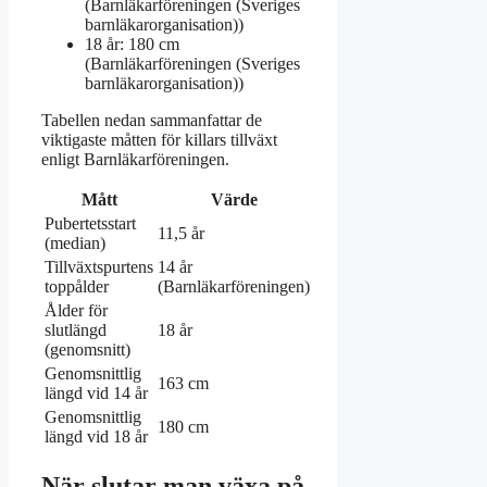
(Barnläkarföreningen (Sveriges
barnläkarorganisation))
18 år: 180 cm
(Barnläkarföreningen (Sveriges
barnläkarorganisation))
Tabellen nedan sammanfattar de
viktigaste måtten för killars tillväxt
enligt Barnläkarföreningen.
Mått
Värde
Pubertetsstart
11,5 år
(median)
Tillväxtspurtens
14 år
toppålder
(Barnläkarföreningen)
Ålder för
slutlängd
18 år
(genomsnitt)
Genomsnittlig
163 cm
längd vid 14 år
Genomsnittlig
180 cm
längd vid 18 år
När slutar man växa på