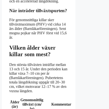
och en accelererad längdökning.
När inträder tillväxtspurten?
För genomsnittliga killar sker
tillväxtmaximum (PHV) vid cirka 14
års ålder (Barnläkarföreningen). Sent
mogna pojkar når PHV först vid 15,6
år.
Vilken ålder växer
killar som mest?
Den största tillväxten inträffar mellan
13 och 15 år. Under den perioden kan
killar växa 7–10 cm per år
(Barnläkarföreningen). Pubertetens
totala längdökning uppgår till 20–30
cm, vilket motsvarar 12–17 % av den
vuxna längden.
Genomsnittlig
Ålder
tillväxt (cm/
Kommentar
(år)
år)