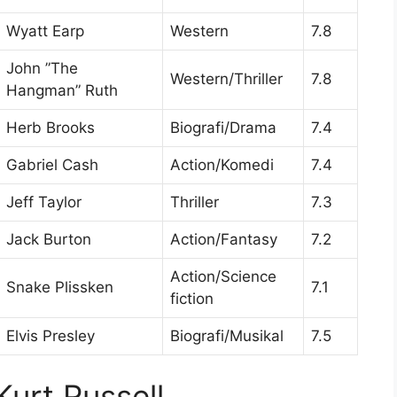
Wyatt Earp
Western
7.8
John ”The
Western/Thriller
7.8
Hangman” Ruth
Herb Brooks
Biografi/Drama
7.4
Gabriel Cash
Action/Komedi
7.4
Jeff Taylor
Thriller
7.3
Jack Burton
Action/Fantasy
7.2
Action/Science
Snake Plissken
7.1
fiction
Elvis Presley
Biografi/Musikal
7.5
Kurt Russell