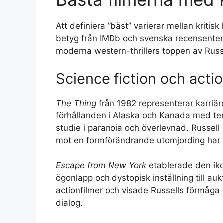
Att definiera ”bäst” varierar mellan krit
betyg från IMDb och svenska recensenter 
moderna western-thrillers toppen av Russe
Science fiction och acti
The Thing
från 1982 representerar karriär
förhållanden i Alaska och Kanada med tem
studie i paranoia och överlevnad. Russell
mot en formförändrande utomjording har gi
Escape from New York
etablerade den iko
ögonlapp och dystopisk inställning till a
actionfilmer och visade Russells förmåga
dialog.