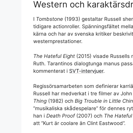
Western och karaktärsd
I
Tombstone
(1993) gestaltar Russell sher
tidigare actionroller. Spänningsfältet mel
kärna och har av svenska kritiker beskri
westernprestationer.
The Hateful Eight
(2015) visade Russells 
Ruth. Tarantinos dialogtunga manus passa
kommenterat i
SVT-intervjuer
.
Regissörsamarbeten som definierar karri
Russell har medverkat i tre filmer av Joh
Thing
(1982) och
Big Trouble in Little Chi
”musikaliska skådespelare” för dennes r
han i
Death Proof
(2007) och
The Hateful
att ”Kurt är coolare än Clint Eastwood”.