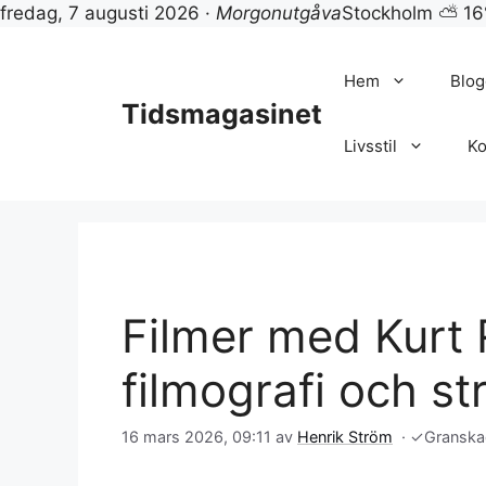
fredag, 7 augusti 2026 ·
Morgonutgåva
Stockholm ⛅ 16
Hoppa
till
Hem
Blog
innehåll
Tidsmagasinet
Livsstil
Ko
Filmer med Kurt R
filmografi och s
16 mars 2026, 09:11
av
Henrik Ström
·
✓
Granska