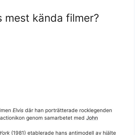
ls mest kända filmer?
ilmen
Elvis
där han porträtterade rocklegenden
m actionikon genom samarbetet med
John
York
(1981) etablerade hans antimodell av hjälte