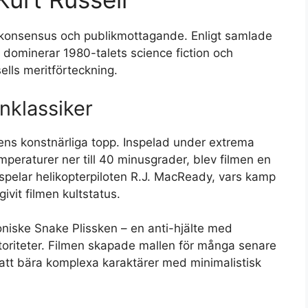
isk konsensus och publikmottagande. Enligt samlade
dominerar 1980-talets science fiction och
lls meritförteckning.
onklassiker
ens konstnärliga topp. Inspelad under extrema
peraturer ner till 40 minusgrader, blev filmen en
 spelar helikopterpiloten R.J. MacReady, vars kamp
vit filmen kultstatus.
niske Snake Plissken – en anti-hjälte med
uktoriteter. Filmen skapade mallen för många senare
 att bära komplexa karaktärer med minimalistisk