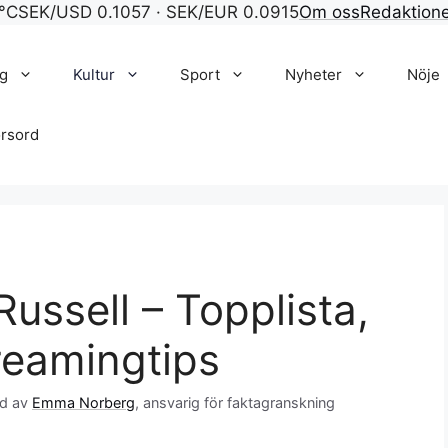
°C
SEK/USD 0.1057 · SEK/EUR 0.0915
Om oss
Redaktion
g
Kultur
Sport
Nyheter
Nöje
rsord
ussell – Topplista,
treamingtips
d av
Emma Norberg
, ansvarig för faktagranskning