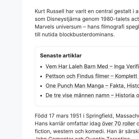
Kurt Russell har varit en central gestalt i 
som Disneystjärna genom 1980-talets actio
Marvels universum – hans filmografi spegl
till nutida blockbusterdominans.
Senaste artiklar
Vem Har Laleh Barn Med – Inga Verif
Pettson och Findus filmer – Komplett 
One Punch Man Manga – Fakta, Histor
De tre vise männen namn – Historia o
Född 17 mars 1951 i Springfield, Massach
Hans karriär omfattar idag
över 70 roller
o
fiction, western och komedi. Han är särs
John Carpenter och Quentin Tarantino.