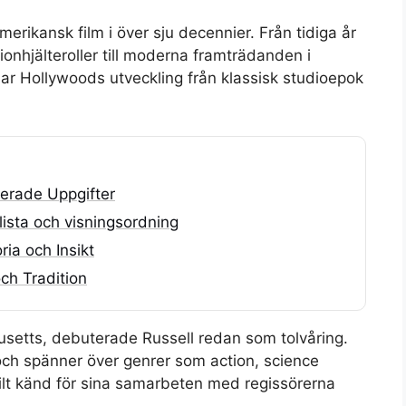
amerikansk film i över sju decennier. Från tidiga år
nhjälteroller till moderna framträdanden i
ar Hollywoods utveckling från klassisk studioepok
ierade Uppgifter
lista och visningsordning
ia och Insikt
ch Tradition
usetts, debuterade Russell redan som tolvåring.
ch spänner över genrer som action, science
kilt känd för sina samarbeten med regissörerna