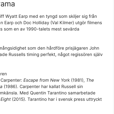
rama
iff Wyatt Earp med en tyngd som skiljer sig från
lan Earp och Doc Holliday (Val Kilmer) utgör filmens
vits som en av 1990-talets mest sevärda
mångsidighet som den hårdföre prisjägaren John
de Russells timing perfekt, något regissören själv
ären
n Carpenter:
Escape from New York
(1981),
The
na
(1986). Carpenter har kallat Russell sin
ytmkänsla. Med Quentin Tarantino samarbetade
 Eight
(2015). Tarantino har i svensk press uttryckt