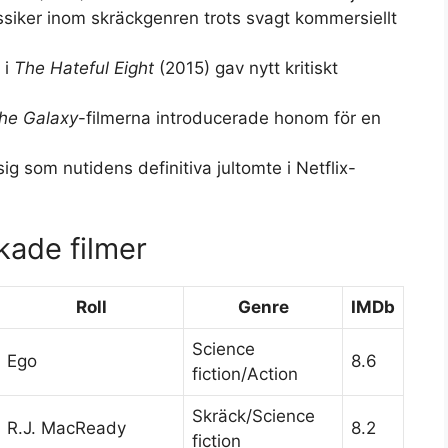
ssiker inom skräckgenren trots svagt kommersiellt
 i
The Hateful Eight
(2015) gav nytt kritiskt
the Galaxy
-filmerna introducerade honom för en
g som nutidens definitiva jultomte i Netflix-
kade filmer
Roll
Genre
IMDb
Science
Ego
8.6
fiction/Action
Skräck/Science
R.J. MacReady
8.2
fiction