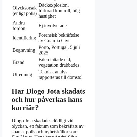
Däckexplosion,
Olycksorsak
förlorad kontroll, hög
(enligt polis)
hastighet
Andra
Ej involverade
fordon
Forensisk bekräftelse
Identifiering
av Guardia Civil
Porto, Portugal, 5 juli
Begravning
2025
Bilen fattade eld,
Brand
vegetation drabbades
Teknisk analys
Utredning
rapporteras till domstol
Har Diogo Jota skadats
och hur påverkas hans
karriär?
Diogo Jota skadades dödligt vid
olyckan, ett faktum som bekräftats av
spansk polis och nyhetskällor som