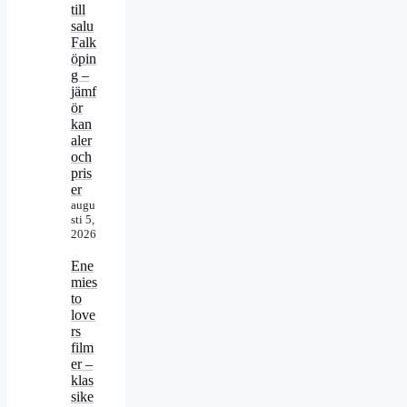
till
salu
Falk
öpin
g –
jämf
ör
kan
aler
och
pris
er
augu
sti 5,
2026
Ene
mies
to
love
rs
film
er –
klas
sike