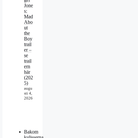
Jone
s:
Mad
Abo
ut
the
Boy
trail
er –
se
trail
ern
här
(202
5)
augu
sti 4,
2026
Bakom
kulisserna