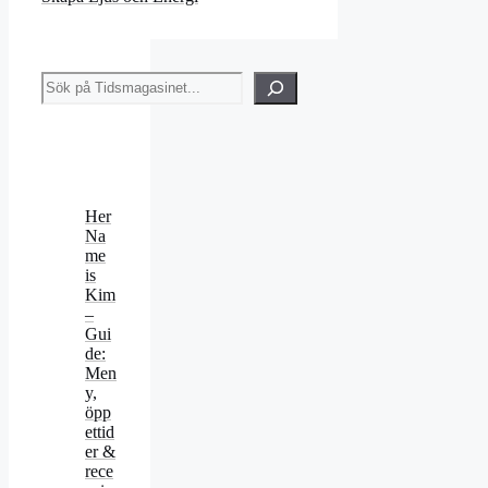
Sök
Her
Na
me
is
Kim
–
Gui
de:
Men
y,
öpp
ettid
er &
rece