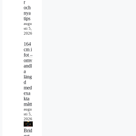
r
och
nya
tips
augu
sti 5,
2026
164
cm i
fot –
omv
andl
a
läng
d
med
exa
kta
mått
augu
sti 5,
2026
Brid
get