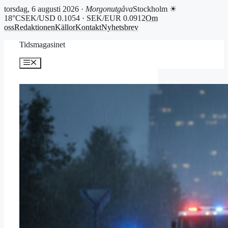
torsdag, 6 augusti 2026 ·
Morgonutgåva
Stockholm ☀
18°C
SEK/USD 0.1054 · SEK/EUR 0.0912
Om
oss
Redaktionen
Källor
Kontakt
Nyhetsbrev
Hoppa
Tidsmagasinet
till
innehåll
Meny