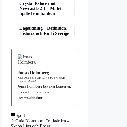
Crystal Palace mot
Newcastle 2-1 – Mateta
hjälte från bänken
Dagstidning – Definition,
Historia och Roll i Sverige
Jonas Holmberg
REPORTER FÖR LIVESCEN OCH
FESTIVALER
Jonas Holmberg bevakar konserter,
festivaler och svensk
livemusikkultur.
Kategorier
Sport
Gula Blommor i Trädgården –
Skapa Ljus och Energi