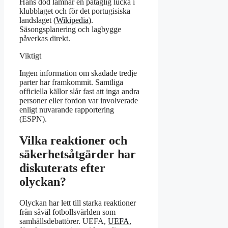
Hans död lämnar en påtaglig lucka i
klubblaget och för det portugisiska
landslaget (
Wikipedia
).
Säsongsplanering och lagbygge
påverkas direkt.
Viktigt
Ingen information om skadade tredje
parter har framkommit. Samtliga
officiella källor slår fast att inga andra
personer eller fordon var involverade
enligt nuvarande rapportering
(
ESPN
).
Vilka reaktioner och
säkerhetsåtgärder har
diskuterats efter
olyckan?
Olyckan har lett till starka reaktioner
från såväl fotbollsvärlden som
samhällsdebattörer. UEFA,
UEFA
,