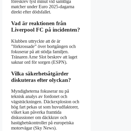
föreskrev tyst minut vid samtliga
matcher under Euro 2025-dagarna
direkt efter dödsfallet.
Vad är reaktionen från
Liverpool FC på incidenten?
Klubben uttryckte att de är
”förkrossade” över bortgången och
fokuserar på att stödja familjen.
Tränaren Arne Slot beskrev att laget
saknar ord för sorgen (
ESPN
).
Vilka säkerhetsåtgärder
diskuteras efter olyckan?
Myndigheterna fokuserar nu på
teknisk analys av fordonet och
vägsträckningen. Däckexplosion och
hög fart pekas ut som huvudfaktorer,
vilket kan påverka framtida
diskussioner om däckkrav och
hastighetskontroller på europeiska
motorvägar (
Sky News
).