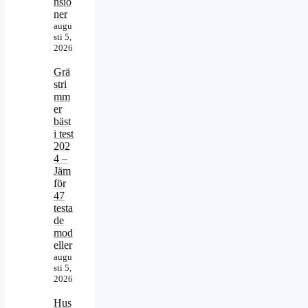
nsio
ner
augu
sti 5,
2026
Grä
stri
mm
er
bäst
i test
202
4 –
Jäm
för
47
testa
de
mod
eller
augu
sti 5,
2026
Hus