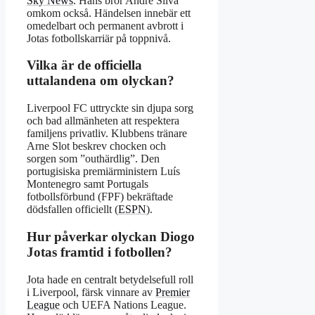
Sky News
. Hans bror André Silva
omkom också. Händelsen innebär ett
omedelbart och permanent avbrott i
Jotas fotbollskarriär på toppnivå.
Vilka är de officiella
uttalandena om olyckan?
Liverpool FC uttryckte sin djupa sorg
och bad allmänheten att respektera
familjens privatliv. Klubbens tränare
Arne Slot beskrev chocken och
sorgen som ”outhärdlig”. Den
portugisiska premiärministern Luís
Montenegro samt Portugals
fotbollsförbund (FPF) bekräftade
dödsfallen officiellt (
ESPN
).
Hur påverkar olyckan Diogo
Jotas framtid i fotbollen?
Jota hade en centralt betydelsefull roll
i Liverpool, färsk vinnare av
Premier
League
och UEFA Nations League.