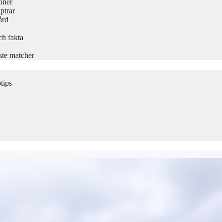
oner
ptrar
ård
ch fakta
ste matcher
tips