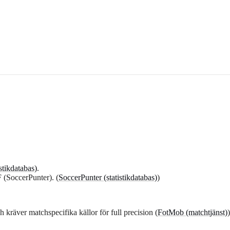
stikdatabas)
.
 (SoccerPunter). (
SoccerPunter (statistikdatabas)
)
kräver matchspecifika källor för full precision (
FotMob (matchtjänst)
)