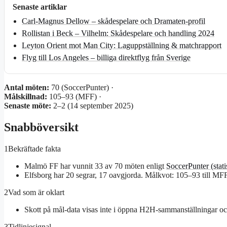
Senaste artiklar
Carl-Magnus Dellow – skådespelare och Dramaten-profil
Rollistan i Beck – Vilhelm: Skådespelare och handling 2024
Leyton Orient mot Man City: Laguppställning & matchrapport
Flyg till Los Angeles – billiga direktflyg från Sverige
Antal möten:
70 (SoccerPunter) ·
Målskillnad:
105–93 (MFF) ·
Senaste möte:
2–2 (14 september 2025)
Snabböversikt
1
Bekräftade fakta
Malmö FF har vunnit 33 av 70 möten enligt
SoccerPunter (stati
Elfsborg har 20 segrar, 17 oavgjorda. Målkvot: 105–93 till MFF
2
Vad som är oklart
Skott på mål-data visas inte i öppna H2H-sammanställningar och 
3
Tidlinjesignal