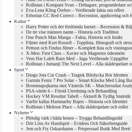
Rollistan i Kompani Svan – Deltagare, programledare oc
Eva-Lena Kling Örebro – Verifierade fakta om offret
Erborian CC Red Correct – Recension, applicering och f
Kultur
Harry Potter och det fördömda barnet – Recension & Bilj
De tre vise männen namn – Historia och Tradition
One Punch Man Manga – Fakta, Historia och Insikt
Filmer med Kurt Russell – Topplista, filmografi och stre
Pettson och Findus filmer – Komplett lista och visningso
X-Men: First Class – Xavier och Magnetos ödesmöte
Vem Har Laleh Barn Med – Inga Verifierade Uppgifter
Rollistan i Jumanji The Next Level – Alla skådespelare o
Sport
Diogo Jota Car Crash – Tragisk Bilolycka Rör Idrotten
Garmin Fenix 7 Pro Solar – Smart Klocka Med Lång Batt
Brommapojkarna mot Västerås SK – Matchresultat Anal
PSA-värde 6 – Förstå Utredning och Behandling
Hockey VM Resultat Tabell – Aktuell & Tydlig Statistik
Varför kallas Hammarby Bajen – Historia och Identitet
Rollistan i Melrose Place – Alla skådespelare och roller
Nyheter
Plötslig värk i båda benen – Trygga Behandlingsråd
Dör Löss Av Handsprit – Evidens Och Säkerhetsguide
Jem och Fix Oskarshamn – Prispressad Butik Med Brett 