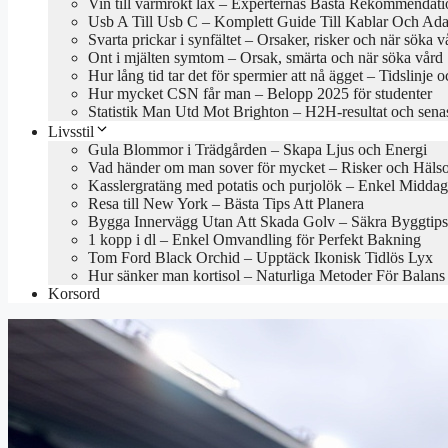
Vin till varmrökt lax – Experternas Bästa Rekommendati
Usb A Till Usb C – Komplett Guide Till Kablar Och Ada
Svarta prickar i synfältet – Orsaker, risker och när söka v
Ont i mjälten symtom – Orsak, smärta och när söka vård
Hur lång tid tar det för spermier att nå ägget – Tidslinje o
Hur mycket CSN får man – Belopp 2025 för studenter
Statistik Man Utd Mot Brighton – H2H-resultat och sena
Livsstil
Gula Blommor i Trädgården – Skapa Ljus och Energi
Vad händer om man sover för mycket – Risker och Hälso
Kasslergratäng med potatis och purjolök – Enkel Middag
Resa till New York – Bästa Tips Att Planera
Bygga Innervägg Utan Att Skada Golv – Säkra Byggtips
1 kopp i dl – Enkel Omvandling för Perfekt Bakning
Tom Ford Black Orchid – Upptäck Ikonisk Tidlös Lyx
Hur sänker man kortisol – Naturliga Metoder För Balans
Korsord