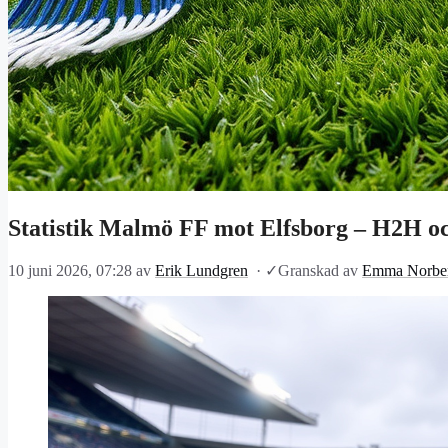
Statistik Malmö FF mot Elfsborg – H2H oc
10 juni 2026, 07:28
av
Erik Lundgren
·
✓
Granskad av
Emma Norbe