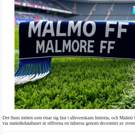
Det finns möten som etsar sig fast i allsvenskans historia, och Malmö 
via statistikdatabaser är siffrorna en tidsresa genom decennier av svens