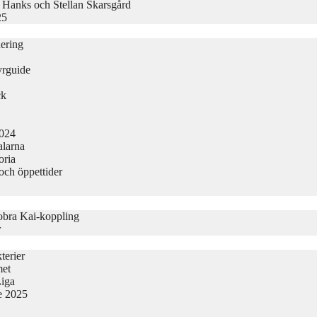
 Hanks och Stellan Skarsgård
25
nering
yrguide
ck
2024
alarna
oria
och öppettider
obra Kai-koppling
r
terier
met
Liga
ge 2025