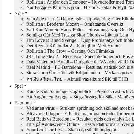
Rollistan i Änglar och Demoner – Huvudroller med Tom
När Byggdes Kiruna Kyrka – Historia, Fakta & Flytt 20
Nöje
Vem åkte ur Let’s Dance Igår – Uppdatering Efter Elimi
Rollistan i Bröderna Mozart – Omfattande Översikt
Vart Kan Man Se Harry Potter – Streaming, Köp Och H
Somliga Går Med Trasiga Skor Chords – Lätt att Lära
Tim Love is Blind Sverige – Djup Profilanalys och Inbli
Det Regnar Köttbullar 2 – Familjfilm Med Humor
Rollistan I The Crow – Casting Och Filmfakta
JBL Tune Flex 2 – Recension, Specifikationer och Pris 
Dala Vatten och Avfall – Din guide till VA och avfall i D
Real Madrid – FC Barcelona – Resultat, statistik och hist
Stora Coop Örnsköldsvik Erbjudanden – Veckans priser 
ค่าเงินสวีเดน ไทย – Aktuell växelkurs SEK till THB
Spel
Karate Kid: Sanningens ögonblick – Premiär, cast och C
Att Angöra en Brygga – Steg-för-steg för Säker Manöve
Ekonomi
Vad är ett virus – Struktur, spridning och skillnad mot bak
Bli av med flugor – Effektiva naturliga metoder för hem
Real Betis vs Barcelona – Resultat, odds och analys La 
Titta på Adolescence Online – Bästa Plattformar i Sveri
Your Look for Less – Skapa lyxstil till budgetpris