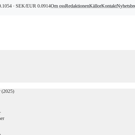
.1054 · SEK/EUR 0.0914
Om oss
Redaktionen
Källor
Kontakt
Nyhetsbr
r (2025)
r
ner
e