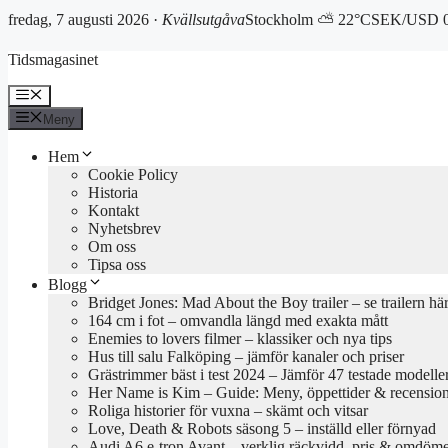
fredag, 7 augusti 2026 ·
Kvällsutgåva
Stockholm ⛅ 22°C
SEK/USD 0
Hoppa
Tidsmagasinet
till
innehåll
Meny
Meny
Hem
Cookie Policy
Historia
Kontakt
Nyhetsbrev
Om oss
Tipsa oss
Blogg
Bridget Jones: Mad About the Boy trailer – se trailern hä
164 cm i fot – omvandla längd med exakta mått
Enemies to lovers filmer – klassiker och nya tips
Hus till salu Falköping – jämför kanaler och priser
Grästrimmer bäst i test 2024 – Jämför 47 testade modelle
Her Name is Kim – Guide: Meny, öppettider & recensio
Roliga historier för vuxna – skämt och vitsar
Love, Death & Robots säsong 5 – inställd eller förnyad
Audi A6 e-tron Avant – verklig räckvidd, pris & omdöm