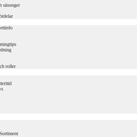
h säsonger
ördelar
ettinfo
amingtips
rdning
ch roller
eritid
ys
Sortiment