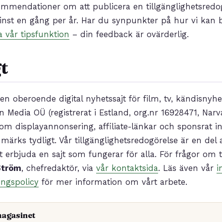
ommendationer om att publicera en tillgänglighetsredo
st en gång per år. Har du synpunkter på hur vi kan bl
ia vår tipsfunktion
– din feedback är ovärderlig.
t
en oberoende digital nyhetssajt för film, tv, kändisnyhe
 Media OÜ (registrerat i Estland, org.nr 16928471, Narva
om displayannonsering, affiliate-länkar och sponsrat in
märks tydligt. Vår tillgänglighetsredogörelse är en del av
t erbjuda en sajt som fungerar för alla. För frågor om t
Ström
, chefredaktör, via
vår kontaktsida
. Läs även vår
i
ingspolicy
för mer information om vårt arbete.
magasinet