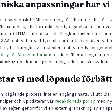
kniska anpassningar har vi
med semantisk HTML-märkning för att underlätta för sk
r hierarkisk, alla formulär har tydliga etiketter och vi
 standard-HTML inte räcker till. Färgkontrasten i text o
2 AA, och vi har valt typsnitt som är läsbara även vid f
tt syftet framgår av länktexten, och vi undviker genere
olicy för AI och automation
säkerställer att inga autom
änsklig redaktionell granskning, vilket också skyddar t
tar vi med löpande förbät
 en pågående process, inte en engångsinsats. Vi utbilda
principer och uppdaterar vår
redaktionella policy
med nya
av sajten genomför vi en extern granskning av en specia