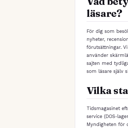
Vad bety
läsare?
För dig som besök
nyheter, recensio
förutsättningar. V
använder skärmläs
sajten med tydliga
som läsare själv 
Vilka st
Tidsmagasinet efte
service (DOS-lage
Myndigheten för d