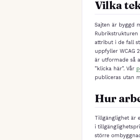
Vilka te
Sajten är byggd 
Rubrikstrukturen ä
attribut i de fall
uppfyller WCAG 2.
är utformade så a
”klicka här”. Vår
p
publiceras utan m
Hur arbe
Tillgänglighet är
i tillgänglighets
större ombyggnad 