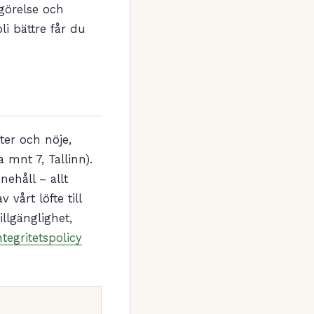
görelse och
i bättre får du
ter och nöje,
 mnt 7, Tallinn).
nehåll – allt
 vårt löfte till
illgänglighet,
ntegritetspolicy