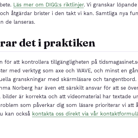
rbete.
Läs mer om DIGG:s riktlinjer
. Vi granskar löpande
ch åtgärdar brister i den takt vi kan. Samtliga nya fun
an de lanseras.
rar det i praktiken
in för att kontrollera tillgängligheten på tidsmagasinet.s
ester med verktyg som axe och WAVE, och minst en gå
ella granskningar med skärmläsare och tangentbord. 
ma Norberg har även ett särskilt ansvar för att se över
å bilder är korrekta och att videomaterial har textade u
problem som påverkar dig som läsare prioriterar vi att
Du kan också
kontakta oss direkt via vår kontaktformul