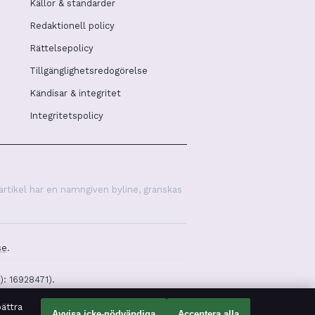
Källor & standarder
Redaktionell policy
Rättelsepolicy
Tillgänglighetsredogörelse
Kändisar & integritet
Integritetspolicy
artikel har en namngiven byline, granskas
se
.
): 16928471).
ättra
Avvisa icke-nödvändiga
Acceptera alla