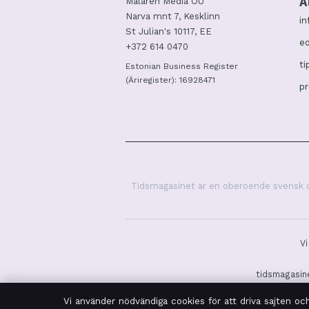
A
Mälaren Media OÜ
Narva mnt 7, Kesklinn
in
St Julian's 10117, EE
ed
+372 614 0470
ti
Estonian Business Register
(Äriregister): 16928471
p
Tidsmagasinet är en oberoende svensk dig
Vi
tidsmagasine
Vi använder nödvändiga cookies för att driva sajten oc