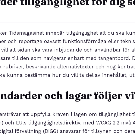
der tillgänglighet för dig 
er Tidsmagasinet innebär tillgänglighet att du ska kun
ner och reportage oavsett funktionsförmåga eller tekni
i vill att sidan ska vara inbjudande och användbar för 
are till den som navigerar enbart med tangentbord. D
 rubriker, beskrivande alternativtexter och hög kontras
ska kunna bestämma hur du vill ta del av innehållet, ut
andarder och lagar följer vi
rsträvar att uppfylla kraven i lagen om tillgänglighet till
n) och EU:s tillgänglighetsdirektiv, med WCAG 2.2 nivå
igital förvaltning (DIGG) ansvarar för tillsynen och der