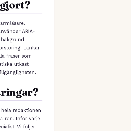
 gjort?
ärmläsare.
 använder ARIA-
ch bakgrund
örstoring. Länkar
lla fraser som
atiska utkast
illgängligheten.
tringar?
r hela redaktionen
 rön. Inför varje
list. Vi följer