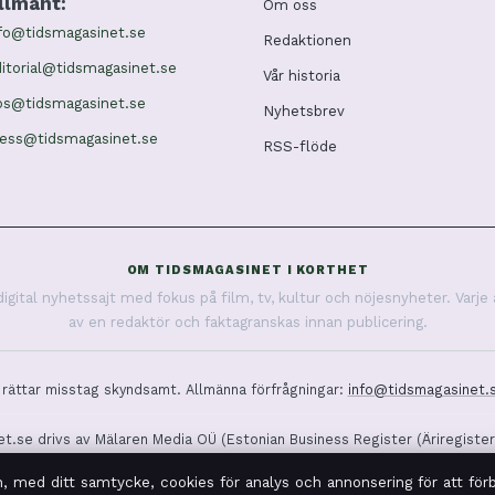
llmänt:
Om oss
fo@tidsmagasinet.se
Redaktionen
itorial@tidsmagasinet.se
Vår historia
ps@tidsmagasinet.se
Nyhetsbrev
ress@tidsmagasinet.se
RSS-flöde
OM TIDSMAGASINET I KORTHET
ital nyhetssajt med fokus på film, tv, kultur och nöjesnyheter. Varje 
av en redaktör och faktagranskas innan publicering.
 rättar misstag skyndsamt. Allmänna förfrågningar:
info@tidsmagasinet.
t.se drivs av Mälaren Media OÜ (Estonian Business Register (Äriregister
© 2026 tidsmagasinet.se ·
WorldRSS
·
Så verifierar vi vår rapportering
h, med ditt samtycke, cookies för analys och annonsering för att förb