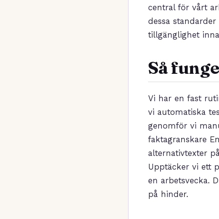
central för vårt a
dessa standarder o
tillgänglighet inn
Så funge
Vi har en fast rut
vi automatiska t
genomför vi manu
faktagranskare Em
alternativtexter p
Upptäcker vi ett 
en arbetsvecka. 
på hinder.