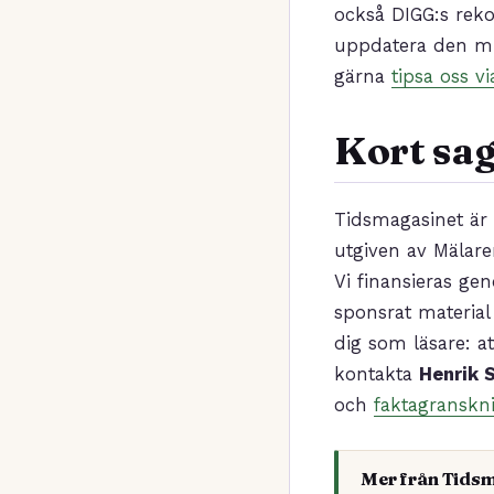
också DIGG:s rek
uppdatera den min
gärna
tipsa oss v
Kort sag
Tidsmagasinet är 
utgiven av Mälaren
Vi finansieras gen
sponsrat material 
dig som läsare: at
kontakta
Henrik 
och
faktagranskn
Mer från Tids