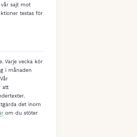
 vår sajt mot
ktioner testas för
e. Varje vecka kör
ng i månaden
Vår
 att
ndertexter.
 åtgärda det inom
är
om du stöter