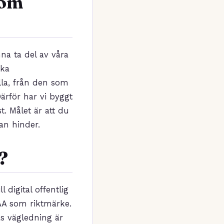
som
na ta del av våra
ska
alla, från den som
ärför har vi byggt
t. Målet är att du
an hinder.
?
 digital offentlig
 AA som riktmärke.
as vägledning är