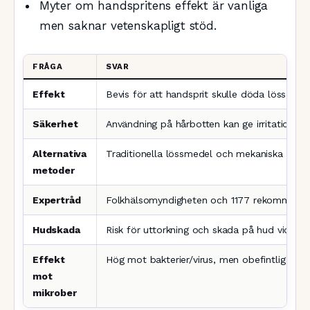
Myter om handspritens effekt är vanliga
men saknar vetenskapligt stöd.
FRÅGA
SVAR
Effekt
Bevis för att handsprit skulle döda löss sakn
Säkerhet
Användning på hårbotten kan ge irritation och 
Alternativa
Traditionella lössmedel och mekaniska met
metoder
Expertråd
Folkhälsomyndigheten och 1177 rekommende
Hudskada
Risk för uttorkning och skada på hud vid fre
Effekt
Hög mot bakterier/virus, men obefintlig mot 
mot
mikrober