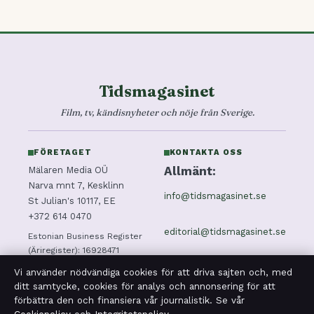
Tidsmagasinet
Film, tv, kändisnyheter och nöje från Sverige.
FÖRETAGET
KONTAKTA OSS
Allmänt:
Mälaren Media OÜ
Narva mnt 7, Kesklinn
info@tidsmagasinet.se
St Julian's 10117, EE
+372 614 0470
editorial@tidsmagasinet.se
Estonian Business Register
(Äriregister): 16928471
tips@tidsmagasinet.se
Vi använder nödvändiga cookies för att driva sajten och, med
ditt samtycke, cookies för analys och annonsering för att
förbättra den och finansiera vår journalistik. Se vår
press@tidsmagasinet.se