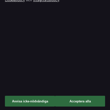
Cookiepolicy
och
Integritetspolicy
.
OM OSS
FÖRTROENDE &
STANDARDER
Om oss
Källor & standarder
Redaktionen
Redaktionell policy
Vår historia
Rättelsepolicy
Nyhetsbrev
Tillgänglighetsredogörelse
RSS-flöde
Kändisar & integritet
Integritetspolicy
Avvisa icke-nödvändiga
Acceptera alla
OM TIDSMAGASINET I KORTHET