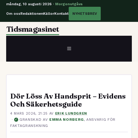
måndag, 10 augusti 2026 ·
Morgonutgåva
Om oss
Redaktionen
Källor
Kontakt
NYHETSBREV
Hoppa
Tidsmagasinet
till
innehåll
MENY
Dör Löss Av Handsprit – Evidens
Och Säkerhetsguide
4 MARS 2026, 21:25
AV
ERIK LUNDGREN
·
GRANSKAD AV
EMMA NORBERG
, ANSVARIG FÖR
✓
FAKTAGRANSKNING