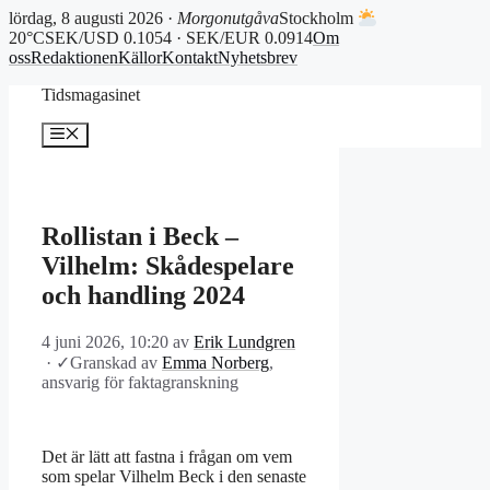
lördag, 8 augusti 2026 ·
Morgonutgåva
Stockholm
20°C
SEK/USD 0.1054 · SEK/EUR 0.0914
Om
oss
Redaktionen
Källor
Kontakt
Nyhetsbrev
Hoppa
Tidsmagasinet
till
innehåll
Meny
Rollistan i Beck –
Vilhelm: Skådespelare
och handling 2024
4 juni 2026, 10:20
av
Erik Lundgren
·
✓
Granskad av
Emma Norberg
,
ansvarig för faktagranskning
Det är lätt att fastna i frågan om vem
som spelar Vilhelm Beck i den senaste