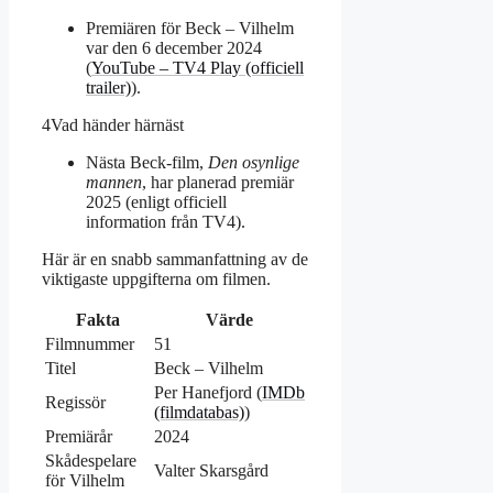
Premiären för Beck – Vilhelm
var den 6 december 2024
(
YouTube – TV4 Play (officiell
trailer)
).
4
Vad händer härnäst
Nästa Beck-film,
Den osynlige
mannen
, har planerad premiär
2025 (enligt officiell
information från TV4).
Här är en snabb sammanfattning av de
viktigaste uppgifterna om filmen.
Fakta
Värde
Filmnummer
51
Titel
Beck – Vilhelm
Per Hanefjord (
IMDb
Regissör
(filmdatabas)
)
Premiärår
2024
Skådespelare
Valter Skarsgård
för Vilhelm