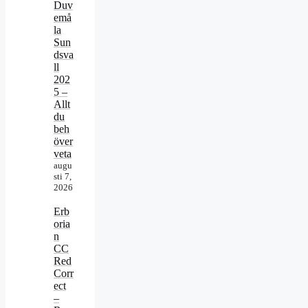
Duv
emå
la
Sun
dsva
ll
202
5 –
Allt
du
beh
över
veta
augu
sti 7,
2026
Erb
oria
n
CC
Red
Corr
ect
–