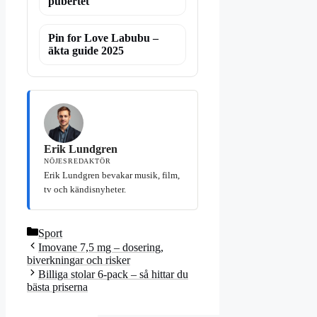
pubertet
Pin for Love Labubu –
äkta guide 2025
Erik Lundgren
NÖJESREDAKTÖR
Erik Lundgren bevakar musik, film,
tv och kändisnyheter.
Kategorier
Sport
Imovane 7,5 mg – dosering,
biverkningar och risker
Billiga stolar 6-pack – så hittar du
bästa priserna