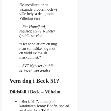
”Manosfären är ett
växande problem och vi
ville belysa det genom
Vilhelms resa.”
– Per Hanefjord,
regissör, i SVT Nyheter
(public service)
”Det handlar om en ung
man som söker sig mot
en värld av toxisk
maskulinitet.”
– SVT Nyheter (public
service) i sin analys
Vem dog i Beck 51?
Dödsfall i Beck – Vilhelm
I Beck 51 (Vilhelm) dör
karaktären Jenny Bodén, spelad
av Anna Asp (IMDb