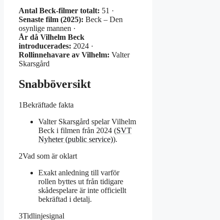
Antal Beck-filmer totalt:
51 ·
Senaste film (2025):
Beck – Den
osynlige mannen ·
År då Vilhelm Beck
introducerades:
2024 ·
Rollinnehavare av Vilhelm:
Valter
Skarsgård
Snabböversikt
1
Bekräftade fakta
Valter Skarsgård spelar Vilhelm
Beck i filmen från 2024 (
SVT
Nyheter (public service)
).
2
Vad som är oklart
Exakt anledning till varför
rollen byttes ut från tidigare
skådespelare är inte officiellt
bekräftad i detalj.
3
Tidlinjesignal