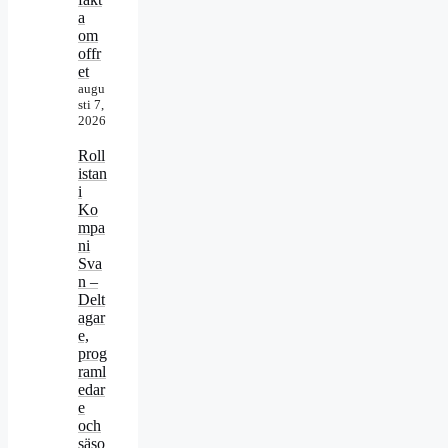
a
om
offr
et
augu
sti 7,
2026
Roll
istan
i
Ko
mpa
ni
Sva
n –
Delt
agar
e,
prog
raml
edar
e
och
säso