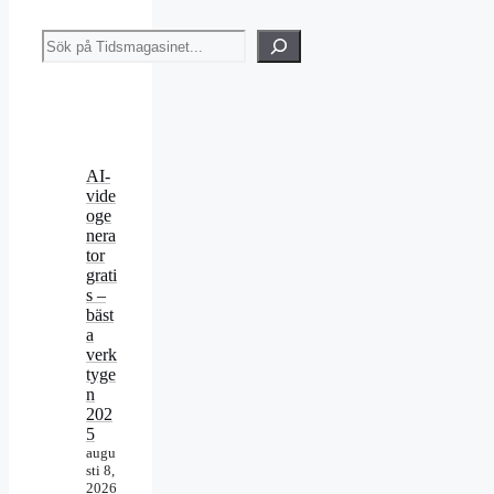
Sök
AI-
vide
oge
nera
tor
grati
s –
bäst
a
verk
tyge
n
202
5
augu
sti 8,
2026