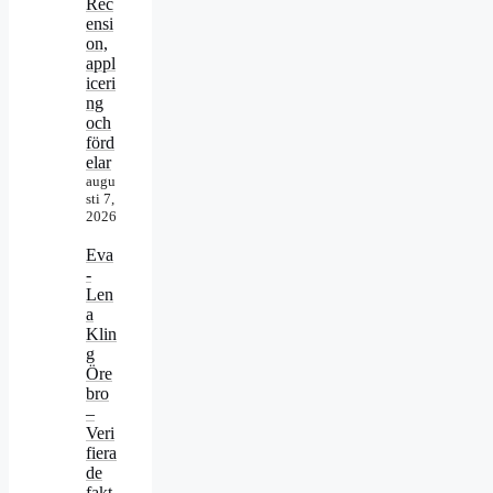
Rec
ensi
on,
appl
iceri
ng
och
förd
elar
augu
sti 7,
2026
Eva
-
Len
a
Klin
g
Öre
bro
–
Veri
fiera
de
fakt