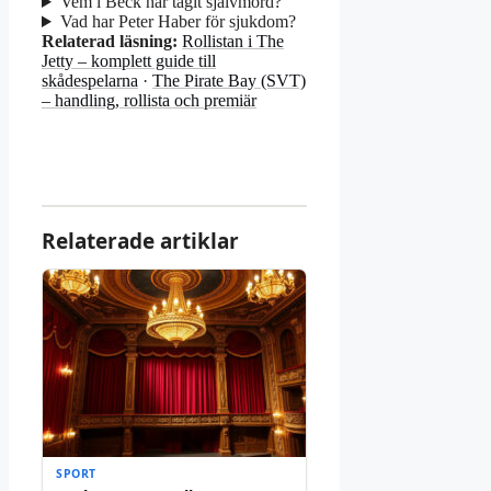
Vem i Beck har tagit självmord?
Vad har Peter Haber för sjukdom?
Relaterad läsning:
Rollistan i The
Jetty – komplett guide till
skådespelarna
·
The Pirate Bay (SVT)
– handling, rollista och premiär
Relaterade artiklar
SPORT