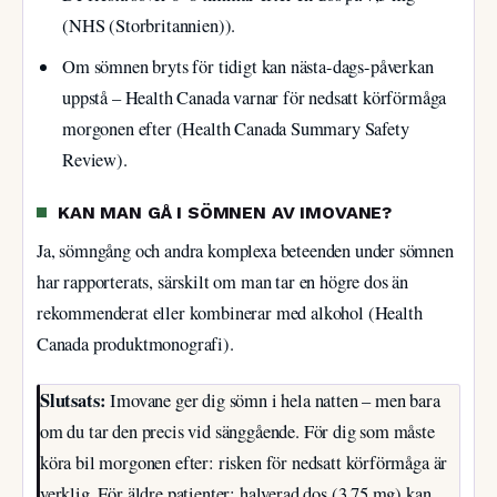
(NHS (Storbritannien)).
Om sömnen bryts för tidigt kan nästa-dags-påverkan
uppstå – Health Canada varnar för nedsatt körförmåga
morgonen efter (Health Canada Summary Safety
Review).
KAN MAN GÅ I SÖMNEN AV IMOVANE?
Ja, sömngång och andra komplexa beteenden under sömnen
har rapporterats, särskilt om man tar en högre dos än
rekommenderat eller kombinerar med alkohol (Health
Canada produktmonografi).
Slutsats:
Imovane ger dig sömn i hela natten – men bara
om du tar den precis vid sänggående. För dig som måste
köra bil morgonen efter: risken för nedsatt körförmåga är
verklig. För äldre patienter: halverad dos (3,75 mg) kan