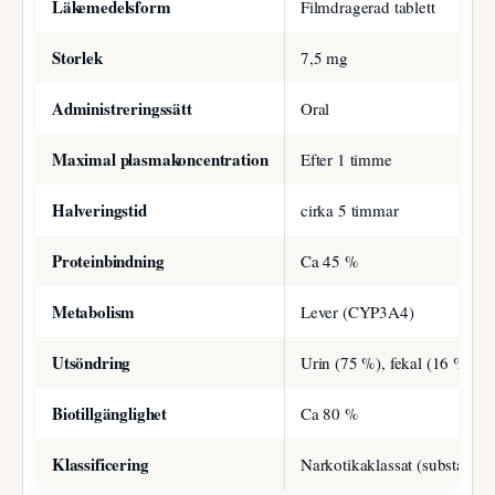
Läkemedelsform
Filmdragerad tablett
Storlek
7,5 mg
Administreringssätt
Oral
Maximal plasmakoncentration
Efter 1 timme
Halveringstid
cirka 5 timmar
Proteinbindning
Ca 45 %
Metabolism
Lever (CYP3A4)
Utsöndring
Urin (75 %), fekal (16 %)
Biotillgänglighet
Ca 80 %
Klassificering
Narkotikaklassat (substans i 