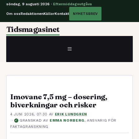
söndag, 9 augusti 2026 ·
Eftermiddagsutgåva
Om oss
Redaktionen
Källor
Kontakt
NYHETSBREV
Hoppa
Tidsmagasinet
till
innehåll
MENY
Imovane 7,5 mg – dosering,
biverkningar och risker
4 JUNI 2026, 07:30
AV
ERIK LUNDGREN
·
GRANSKAD AV
EMMA NORBERG
, ANSVARIG FÖR
✓
FAKTAGRANSKNING