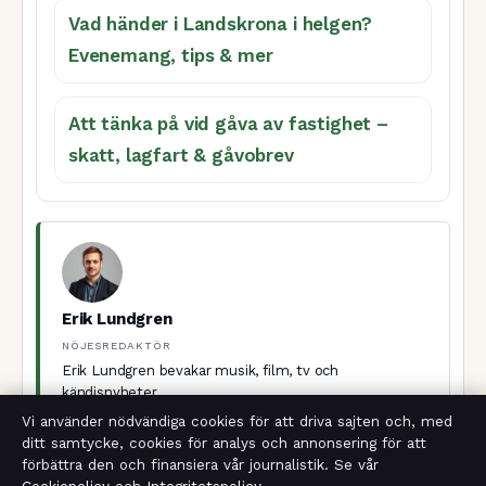
Vad händer i Landskrona i helgen?
Evenemang, tips & mer
Att tänka på vid gåva av fastighet –
skatt, lagfart & gåvobrev
Erik Lundgren
NÖJESREDAKTÖR
Erik Lundgren bevakar musik, film, tv och
kändisnyheter.
Vi använder nödvändiga cookies för att driva sajten och, med
ditt samtycke, cookies för analys och annonsering för att
KATEGORIER
BLOGG
förbättra den och finansiera vår journalistik. Se vår
LEYTON ORIENT MOT MAN CITY: LAGUPPSTÄLLNING &