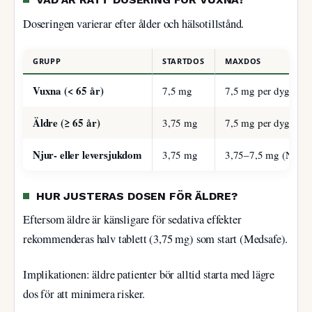
Doseringen varierar efter ålder och hälsotillstånd.
GRUPP
STARTDOS
MAXDOS
Vuxna (< 65 år)
7,5 mg
7,5 mg per dygn
Äldre (≥ 65 år)
3,75 mg
7,5 mg per dygn (M
Njur- eller leversjukdom
3,75 mg
3,75–7,5 mg (NHS)
HUR JUSTERAS DOSEN FÖR ÄLDRE?
Eftersom äldre är känsligare för sedativa effekter
rekommenderas halv tablett (3,75 mg) som start (Medsafe).
Implikationen: äldre patienter bör alltid starta med lägre
dos för att minimera risker.