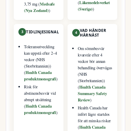
Läkemedelsverket
(
Medsafe
3,75 mg (
(Sverige)
)
(Nya Zeeland)
)
VAD HÄNDER
3
TIDLINJESIGNAL
4
HÄRNÄST
Toleransutveckling
Om sömnbesvär
kan uppstå efter 2–4
kvarstår efter 4
veckor (NHS
veckor bör annan
(Storbritannien))
behandling övervägas
Health Canada
(
(NHS
produktmonografi
)
(Storbritannien))
Health Canada
Risk för
(
Summary Safety
abstinensbesvär vid
Review
abrupt utsättning
)
Health Canada
(
Health Canada har
produktmonografi
)
infört lägre startdos
för att minska risker
Health Canada
(