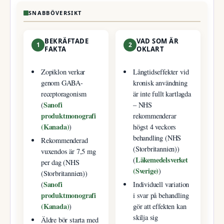
SNABBÖVERSIKT
BEKRÄFTADE
VAD SOM ÄR
1
2
FAKTA
OKLART
Zopiklon verkar
Långtidseffekter vid
genom GABA-
kronisk användning
receptoragonism
är inte fullt kartlagda
Sanofi
(
– NHS
produktmonografi
rekommenderar
(Kanada)
)
högst 4 veckors
behandling (NHS
Rekommenderad
(Storbritannien))
vuxendos är 7,5 mg
Läkemedelsverket
(
per dag (NHS
(Sverige)
)
(Storbritannien))
Sanofi
(
Individuell variation
produktmonografi
i svar på behandling
(Kanada)
)
gör att effekten kan
skilja sig
Äldre bör starta med