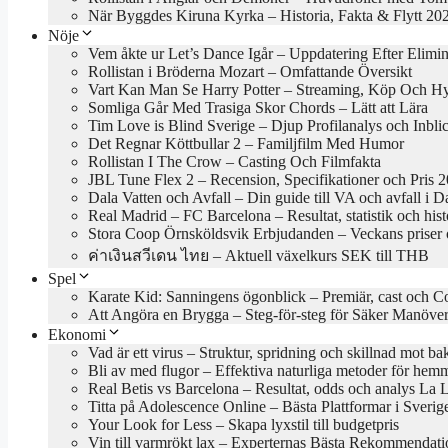
När Byggdes Kiruna Kyrka – Historia, Fakta & Flytt 20
Nöje
Vem åkte ur Let’s Dance Igår – Uppdatering Efter Elimi
Rollistan i Bröderna Mozart – Omfattande Översikt
Vart Kan Man Se Harry Potter – Streaming, Köp Och H
Somliga Går Med Trasiga Skor Chords – Lätt att Lära
Tim Love is Blind Sverige – Djup Profilanalys och Inbli
Det Regnar Köttbullar 2 – Familjfilm Med Humor
Rollistan I The Crow – Casting Och Filmfakta
JBL Tune Flex 2 – Recension, Specifikationer och Pris 
Dala Vatten och Avfall – Din guide till VA och avfall i D
Real Madrid – FC Barcelona – Resultat, statistik och hist
Stora Coop Örnsköldsvik Erbjudanden – Veckans priser 
ค่าเงินสวีเดน ไทย – Aktuell växelkurs SEK till THB
Spel
Karate Kid: Sanningens ögonblick – Premiär, cast och C
Att Angöra en Brygga – Steg-för-steg för Säker Manöve
Ekonomi
Vad är ett virus – Struktur, spridning och skillnad mot bak
Bli av med flugor – Effektiva naturliga metoder för hem
Real Betis vs Barcelona – Resultat, odds och analys La 
Titta på Adolescence Online – Bästa Plattformar i Sveri
Your Look for Less – Skapa lyxstil till budgetpris
Vin till varmrökt lax – Experternas Bästa Rekommendati