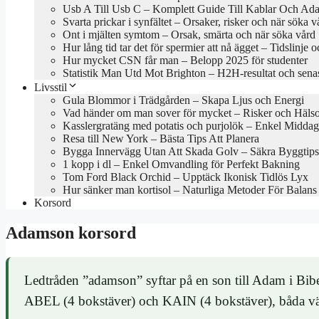
Usb A Till Usb C – Komplett Guide Till Kablar Och Ada
Svarta prickar i synfältet – Orsaker, risker och när söka v
Ont i mjälten symtom – Orsak, smärta och när söka vård
Hur lång tid tar det för spermier att nå ägget – Tidslinje o
Hur mycket CSN får man – Belopp 2025 för studenter
Statistik Man Utd Mot Brighton – H2H-resultat och sena
Livsstil
Gula Blommor i Trädgården – Skapa Ljus och Energi
Vad händer om man sover för mycket – Risker och Hälso
Kasslergratäng med potatis och purjolök – Enkel Middag
Resa till New York – Bästa Tips Att Planera
Bygga Innervägg Utan Att Skada Golv – Säkra Byggtips
1 kopp i dl – Enkel Omvandling för Perfekt Bakning
Tom Ford Black Orchid – Upptäck Ikonisk Tidlös Lyx
Hur sänker man kortisol – Naturliga Metoder För Balans
Korsord
Adamson korsord
Ledtråden ”adamson” syftar på en son till Adam i Bibe
ABEL (4 bokstäver) och KAIN (4 bokstäver), båda välk