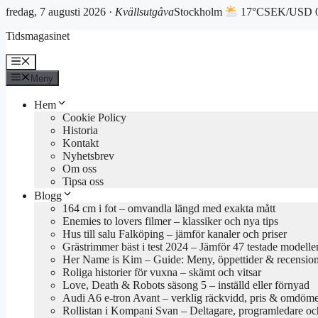
fredag, 7 augusti 2026 ·
Kvällsutgåva
Stockholm
17°C
SEK/USD 0
Hoppa
Tidsmagasinet
till
innehåll
Meny
Meny
Hem
Cookie Policy
Historia
Kontakt
Nyhetsbrev
Om oss
Tipsa oss
Blogg
164 cm i fot – omvandla längd med exakta mått
Enemies to lovers filmer – klassiker och nya tips
Hus till salu Falköping – jämför kanaler och priser
Grästrimmer bäst i test 2024 – Jämför 47 testade modelle
Her Name is Kim – Guide: Meny, öppettider & recensio
Roliga historier för vuxna – skämt och vitsar
Love, Death & Robots säsong 5 – inställd eller förnyad
Audi A6 e-tron Avant – verklig räckvidd, pris & omdöm
Rollistan i Kompani Svan – Deltagare, programledare oc