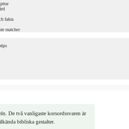
ptrar
ård
ch fakta
ste matcher
tips
ln. De två vanligaste korsordssvaren är
ända bibliska gestalter.