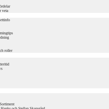
ördelar
r veta
ettinfo
amingtips
rdning
ch roller
eritid
ys
Sortiment
 Hanks och Stellan Skarsgård