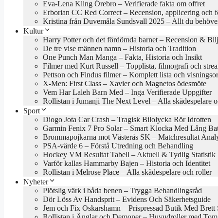
Eva-Lena Kling Örebro – Verifierade fakta om offret
Erborian CC Red Correct – Recension, applicering och f
Kristina från Duvemåla Sundsvall 2025 – Allt du behöve
Kultur
Harry Potter och det fördömda barnet – Recension & Bilj
De tre vise männen namn – Historia och Tradition
One Punch Man Manga – Fakta, Historia och Insikt
Filmer med Kurt Russell – Topplista, filmografi och stre
Pettson och Findus filmer – Komplett lista och visningso
X-Men: First Class – Xavier och Magnetos ödesmöte
Vem Har Laleh Barn Med – Inga Verifierade Uppgifter
Rollistan i Jumanji The Next Level – Alla skådespelare o
Sport
Diogo Jota Car Crash – Tragisk Bilolycka Rör Idrotten
Garmin Fenix 7 Pro Solar – Smart Klocka Med Lång Batt
Brommapojkarna mot Västerås SK – Matchresultat Anal
PSA-värde 6 – Förstå Utredning och Behandling
Hockey VM Resultat Tabell – Aktuell & Tydlig Statistik
Varför kallas Hammarby Bajen – Historia och Identitet
Rollistan i Melrose Place – Alla skådespelare och roller
Nyheter
Plötslig värk i båda benen – Trygga Behandlingsråd
Dör Löss Av Handsprit – Evidens Och Säkerhetsguide
Jem och Fix Oskarshamn – Prispressad Butik Med Brett 
Rollistan i Änglar och Demoner – Huvudroller med Tom