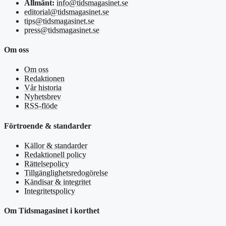
Allmänt:
info@tidsmagasinet.se
editorial@tidsmagasinet.se
tips@tidsmagasinet.se
press@tidsmagasinet.se
Om oss
Om oss
Redaktionen
Vår historia
Nyhetsbrev
RSS-flöde
Förtroende & standarder
Källor & standarder
Redaktionell policy
Rättelsepolicy
Tillgänglighetsredogörelse
Kändisar & integritet
Integritetspolicy
Om Tidsmagasinet i korthet