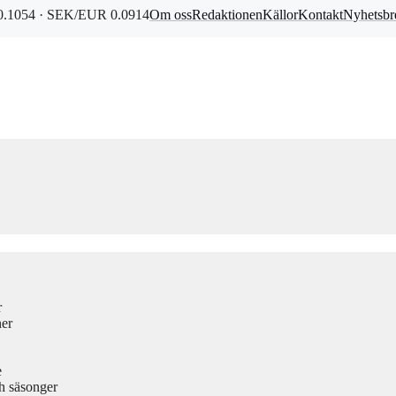
.1054 · SEK/EUR 0.0914
Om oss
Redaktionen
Källor
Kontakt
Nyhetsbr
r
ner
e
h säsonger