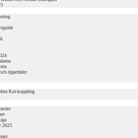
25
nering
yrguide
ck
2024
alarna
oria
och öppettider
obra Kai-koppling
r
terier
met
Liga
ge 2025
oner