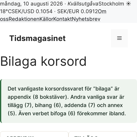
måndag, 10 augusti 2026 ·
Kvällsutgåva
Stockholm ☀
18°C
SEK/USD 0.1054 · SEK/EUR 0.0912
Om
oss
Redaktionen
Källor
Kontakt
Nyhetsbrev
Hoppa
till
Tidsmagasinet
Meny
innehåll
Bilaga korsord
Det vanligaste korsordssvaret för ”bilaga” är
appendix (8 bokstäver). Andra vanliga svar är
tillägg (7), bihang (6), addenda (7) och annex
(5). Även verbet bifoga (6) förekommer ibland.