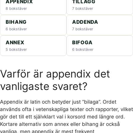
APPENDIX
TILLÄGG
8 bokstäver
7 bokstäver
BIHANG
ADDENDA
6 bokstäver
7 bokstäver
ANNEX
BIFOGA
5 bokstäver
6 bokstäver
Varför är appendix det
vanligaste svaret?
Appendix är latin och betyder just ”bilaga”. Ordet
används ofta i vetenskapliga texter och rapporter, vilket
gör det till ett självklart val i korsord med längre ord.
Kortare alternativ som annex eller bihang är också
vanliga, men appendix är mest frekvent