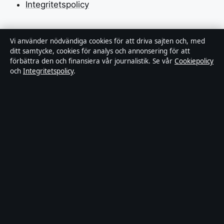
Integritetspolicy
Om Tidsmagasinet i korthet
Vi använder nödvändiga cookies för att driva sajten och, med
ditt samtycke, cookies för analys och annonsering för att
förbättra den och finansiera vår journalistik. Se vår
Cookiepolicy
Tidsmagasinet är en oberoende svensk digital
och
Integritetspolicy
.
nyhetssajt med fokus på film, tv, kultur och
nöjesnyheter. Varje artikel har en namngiven byline,
granskas av en redaktör och faktagranskas innan
publicering.
Vi rättar misstag skyndsamt. Allmänna förfrågningar:
info@tidsmagasinet.se
.
tidsmagasinet.se drivs av Mälaren Media OÜ (Estonian
Business Register (Äriregister): 16928471).