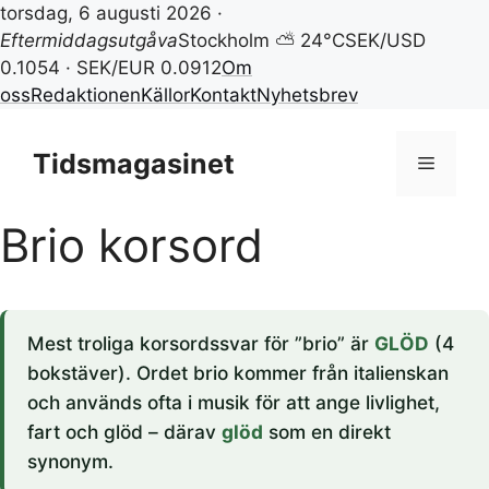
torsdag, 6 augusti 2026 ·
Eftermiddagsutgåva
Stockholm ⛅ 24°C
SEK/USD
0.1054 · SEK/EUR 0.0912
Om
oss
Redaktionen
Källor
Kontakt
Nyhetsbrev
Hoppa
till
Tidsmagasinet
Meny
innehåll
Brio korsord
Mest troliga korsordssvar för ”brio” är
GLÖD
(4
bokstäver). Ordet brio kommer från italienskan
och används ofta i musik för att ange livlighet,
fart och glöd – därav
glöd
som en direkt
synonym.