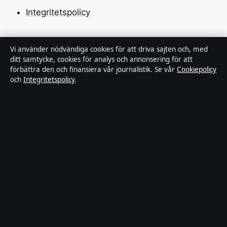
Integritetspolicy
Om Tidsmagasinet i korthet
Vi använder nödvändiga cookies för att driva sajten och, med
ditt samtycke, cookies för analys och annonsering för att
förbättra den och finansiera vår journalistik. Se vår
Cookiepolicy
Tidsmagasinet är en oberoende svensk digital
och
Integritetspolicy
.
nyhetssajt med fokus på film, tv, kultur och
nöjesnyheter. Varje artikel har en namngiven byline,
granskas av en redaktör och faktagranskas innan
publicering.
Vi rättar misstag skyndsamt. Allmänna förfrågningar:
info@tidsmagasinet.se
.
tidsmagasinet.se drivs av Mälaren Media OÜ (Estonian
Business Register (Äriregister): 16928471).