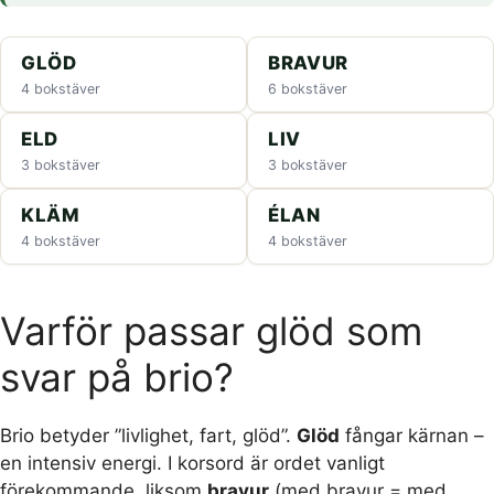
GLÖD
BRAVUR
4 bokstäver
6 bokstäver
ELD
LIV
3 bokstäver
3 bokstäver
KLÄM
ÉLAN
4 bokstäver
4 bokstäver
Varför passar glöd som
svar på brio?
Brio betyder ”livlighet, fart, glöd”.
Glöd
fångar kärnan –
en intensiv energi. I korsord är ordet vanligt
förekommande, liksom
bravur
(med bravur = med