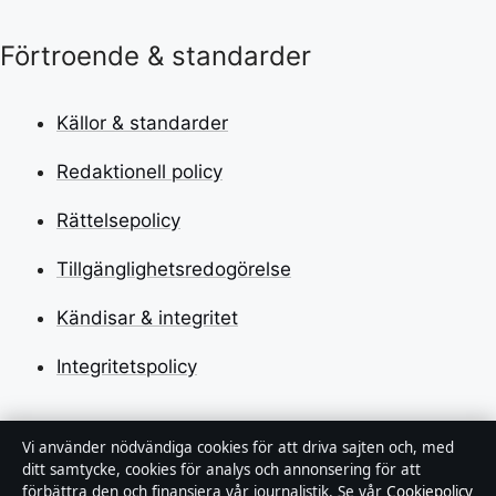
Förtroende & standarder
Källor & standarder
Redaktionell policy
Rättelsepolicy
Tillgänglighetsredogörelse
Kändisar & integritet
Integritetspolicy
Om Tidsmagasinet i korthet
Vi använder nödvändiga cookies för att driva sajten och, med
ditt samtycke, cookies för analys och annonsering för att
förbättra den och finansiera vår journalistik. Se vår
Cookiepolicy
Tidsmagasinet är en oberoende svensk digital