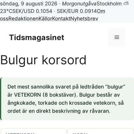
söndag, 9 augusti 2026 ·
Morgonutgåva
Stockholm ⛅
23°C
SEK/USD 0.1054 · SEK/EUR 0.0914
Om
oss
Redaktionen
Källor
Kontakt
Nyhetsbrev
Hoppa
till
Tidsmagasinet
Meny
innehåll
Bulgur korsord
Det mest sannolika svaret på ledtråden ”bulgur”
är VETEKORN (8 bokstäver). Bulgur består av
ångkokade, torkade och krossade vetekorn, så
ordet är en direkt beskrivning av råvaran.