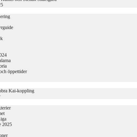
25
nering
yrguide
ck
2024
alarna
oria
och öppettider
obra Kai-koppling
r
terier
met
Liga
ge 2025
oner