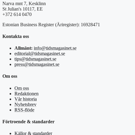
Narva mnt 7, Kesklinn
St Julian's 10117, EE
+372 614 0470
Estonian Business Register (Äriregister): 16928471
Kontakta oss
Allmänt:
info@tidsmagasinet.se
editorial@tidsmagasinet.se
tips@tidsmagasinet.se
press@tidsmagasinet.se
Om oss
Om oss
Redaktionen
Vår historia
Nyhetsbrev
RSS-flöde
Förtroende & standarder
Källor & standarder