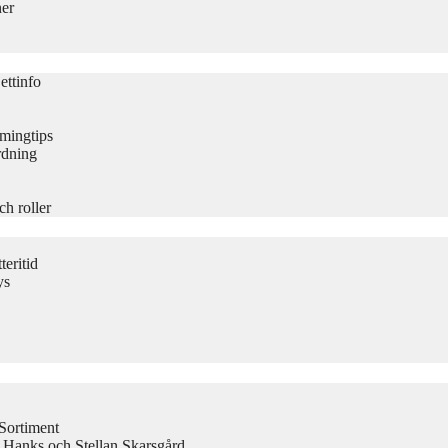
ner
ettinfo
amingtips
rdning
ch roller
eritid
ys
Sortiment
 Hanks och Stellan Skarsgård