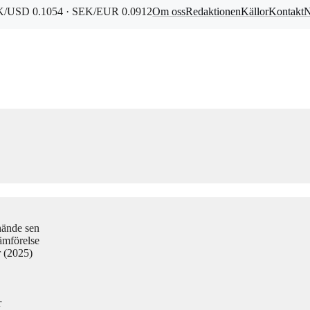
/USD 0.1054 · SEK/EUR 0.0912
Om oss
Redaktionen
Källor
Kontakt
N
hände sen
ämförelse
r (2025)
r