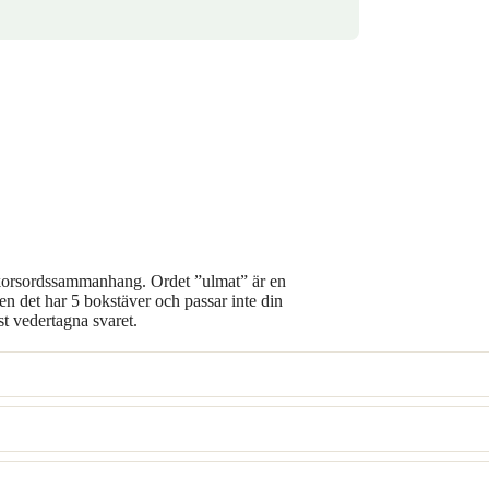
i korsordssammanhang. Ordet ”ulmat” är en
 det har 5 bokstäver och passar inte din
st vedertagna svaret.