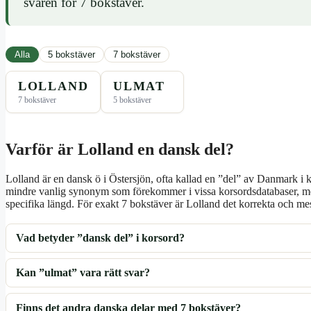
svaren för 7 bokstäver.
Alla
5 bokstäver
7 bokstäver
LOLLAND
ULMAT
7 bokstäver
5 bokstäver
Varför är Lolland en dansk del?
Lolland är en dansk ö i Östersjön, ofta kallad en ”del” av Danmark 
mindre vanlig synonym som förekommer i vissa korsordsdatabaser, men
specifika längd. För exakt 7 bokstäver är Lolland det korrekta och me
Vad betyder ”dansk del” i korsord?
Kan ”ulmat” vara rätt svar?
Finns det andra danska delar med 7 bokstäver?