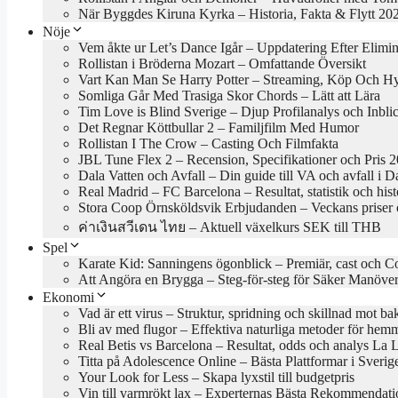
När Byggdes Kiruna Kyrka – Historia, Fakta & Flytt 20
Nöje
Vem åkte ur Let’s Dance Igår – Uppdatering Efter Elimi
Rollistan i Bröderna Mozart – Omfattande Översikt
Vart Kan Man Se Harry Potter – Streaming, Köp Och H
Somliga Går Med Trasiga Skor Chords – Lätt att Lära
Tim Love is Blind Sverige – Djup Profilanalys och Inbli
Det Regnar Köttbullar 2 – Familjfilm Med Humor
Rollistan I The Crow – Casting Och Filmfakta
JBL Tune Flex 2 – Recension, Specifikationer och Pris 
Dala Vatten och Avfall – Din guide till VA och avfall i D
Real Madrid – FC Barcelona – Resultat, statistik och hist
Stora Coop Örnsköldsvik Erbjudanden – Veckans priser 
ค่าเงินสวีเดน ไทย – Aktuell växelkurs SEK till THB
Spel
Karate Kid: Sanningens ögonblick – Premiär, cast och C
Att Angöra en Brygga – Steg-för-steg för Säker Manöve
Ekonomi
Vad är ett virus – Struktur, spridning och skillnad mot bak
Bli av med flugor – Effektiva naturliga metoder för hem
Real Betis vs Barcelona – Resultat, odds och analys La 
Titta på Adolescence Online – Bästa Plattformar i Sveri
Your Look for Less – Skapa lyxstil till budgetpris
Vin till varmrökt lax – Experternas Bästa Rekommendati