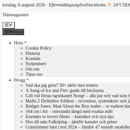
torsdag, 6 augusti 2026 ·
Eftermiddagsutgåva
Stockholm
24°C
SEK
Hoppa
Tidsmagasinet
till
innehåll
Meny
Meny
Hem
Cookie Policy
Historia
Kontakt
Nyhetsbrev
Om oss
Tipsa oss
Blogg
Vad ska jag göra? 50+ idéer mot tristess
A Song of Ice and Fire: guide till böckerna
Gift vid första ögonkastet Norge – alla par och vad som 
Mafia 2 Definitive Edition – recension, systemkrav och j
Bridget Jones: Mad About the Boy trailer – se trailern hä
164 cm i fot – omvandla längd med exakta mått
Enemies to lovers filmer – klassiker och nya tips
Hus till salu Falköping – jämför kanaler och priser
Grästrimmer bäst i test 2024 – Jämför 47 testade modelle