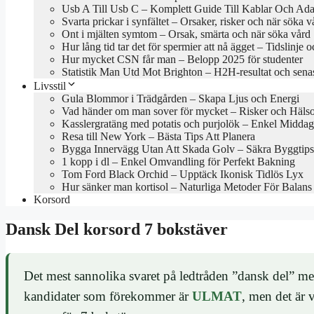
Usb A Till Usb C – Komplett Guide Till Kablar Och Ada
Svarta prickar i synfältet – Orsaker, risker och när söka v
Ont i mjälten symtom – Orsak, smärta och när söka vård
Hur lång tid tar det för spermier att nå ägget – Tidslinje o
Hur mycket CSN får man – Belopp 2025 för studenter
Statistik Man Utd Mot Brighton – H2H-resultat och sena
Livsstil
Gula Blommor i Trädgården – Skapa Ljus och Energi
Vad händer om man sover för mycket – Risker och Hälso
Kasslergratäng med potatis och purjolök – Enkel Middag
Resa till New York – Bästa Tips Att Planera
Bygga Innervägg Utan Att Skada Golv – Säkra Byggtips
1 kopp i dl – Enkel Omvandling för Perfekt Bakning
Tom Ford Black Orchid – Upptäck Ikonisk Tidlös Lyx
Hur sänker man kortisol – Naturliga Metoder För Balans
Korsord
Dansk Del korsord 7 bokstäver
Det mest sannolika svaret på ledtråden ”dansk del” m
kandidater som förekommer är
ULMAT
, men det är v