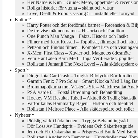
Her Name is Kim – Guide: Meny, öppettider & recensio
Roliga historier för vuxna – skämt och vitsar
Love, Death & Robots säsong 5 – inställd eller förnyad
Kultur
Harry Potter och det fördömda barnet – Recension & Bilj
De tre vise männen namn – Historia och Tradition
One Punch Man Manga – Fakta, Historia och Insikt
Filmer med Kurt Russell – Topplista, filmografi och stre
Pettson och Findus filmer – Komplett lista och visningso
X-Men: First Class – Xavier och Magnetos ödesmöte
Vem Har Laleh Barn Med – Inga Verifierade Uppgifter
Rollistan i Jumanji The Next Level – Alla skådespelare o
Sport
Diogo Jota Car Crash – Tragisk Bilolycka Rör Idrotten
Garmin Fenix 7 Pro Solar – Smart Klocka Med Lång Batt
Brommapojkarna mot Västerås SK – Matchresultat Anal
PSA-värde 6 – Förstå Utredning och Behandling
Hockey VM Resultat Tabell – Aktuell & Tydlig Statistik
Varför kallas Hammarby Bajen – Historia och Identitet
Rollistan i Melrose Place – Alla skådespelare och roller
Nyheter
Plötslig värk i båda benen – Trygga Behandlingsråd
Dör Löss Av Handsprit – Evidens Och Säkerhetsguide
Jem och Fix Oskarshamn – Prispressad Butik Med Brett 
Rollistan i Änglar och Demoner – Huvudroller med Tom