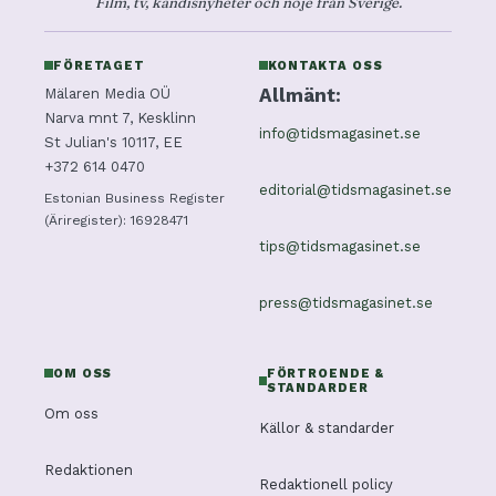
Film, tv, kändisnyheter och nöje från Sverige.
FÖRETAGET
KONTAKTA OSS
Allmänt:
Mälaren Media OÜ
Narva mnt 7, Kesklinn
info@tidsmagasinet.se
St Julian's 10117, EE
+372 614 0470
editorial@tidsmagasinet.se
Estonian Business Register
(Äriregister): 16928471
tips@tidsmagasinet.se
press@tidsmagasinet.se
OM OSS
FÖRTROENDE &
STANDARDER
Om oss
Källor & standarder
Redaktionen
Redaktionell policy