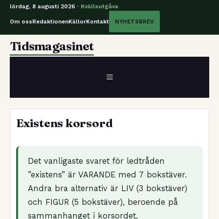
lördag, 8 augusti 2026 ·
Kvällsutgåva
Om oss
Redaktionen
Källor
Kontakt
NYHETSBREV
Hoppa
Tidsmagasinet
till
innehåll
MENY
Existens korsord
Det vanligaste svaret för ledtråden
”existens” är VARANDE med 7 bokstäver.
Andra bra alternativ är LIV (3 bokstäver)
och FIGUR (5 bokstäver), beroende på
sammanhanget i korsordet.