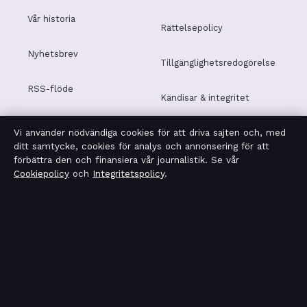
Vår historia
Rättelsepolicy
Nyhetsbrev
Tillgänglighetsredogörelse
RSS-flöde
Kändisar & integritet
Vi använder nödvändiga cookies för att driva sajten och, med
Integritetspolicy
ditt samtycke, cookies för analys och annonsering för att
förbättra den och finansiera vår journalistik. Se vår
Cookiepolicy
och
Integritetspolicy
.
OM TIDSMAGASINET I KORTHET
Tidsmagasinet är en oberoende svensk digital nyhetssajt
med fokus på film, tv, kultur och nöjesnyheter. Varje
artikel har en namngiven byline, granskas av en redaktör
och faktagranskas innan publicering.
Vi rättar misstag skyndsamt. Allmänna förfrågningar: