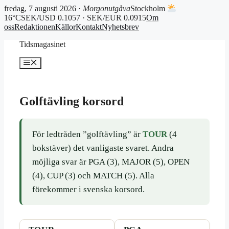
fredag, 7 augusti 2026 ·
Morgonutgåva
Stockholm
16°C
SEK/USD 0.1057 · SEK/EUR 0.0915
Om
oss
Redaktionen
Källor
Kontakt
Nyhetsbrev
Hoppa
Tidsmagasinet
till
innehåll
Meny
Golftävling korsord
För ledtråden ”golftävling” är
TOUR
(4
bokstäver) det vanligaste svaret. Andra
möjliga svar är PGA (3), MAJOR (5), OPEN
(4), CUP (3) och MATCH (5). Alla
förekommer i svenska korsord.