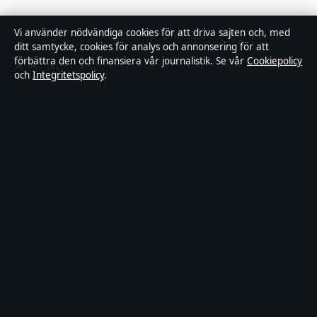
Tillgänglighetsredogörelse
Vi använder nödvändiga cookies för att driva sajten och, med
ditt samtycke, cookies för analys och annonsering för att
Kändisar & integritet
förbättra den och finansiera vår journalistik. Se vår
Cookiepolicy
och
Integritetspolicy
.
Integritetspolicy
Om Tidsmagasinet i korthet
Tidsmagasinet är en oberoende svensk digital nyhetssajt med fokus
på film, tv, kultur och nöjesnyheter. Varje artikel har en namngiven
byline, granskas av en redaktör och faktagranskas innan publicering.
Vi rättar misstag skyndsamt. Allmänna förfrågningar:
info@tidsmagasinet.se
.
tidsmagasinet.se drivs av Mälaren Media OÜ (Estonian Business
Register (Äriregister): 16928471).
© 2026 tidsmagasinet.se ·
WorldRSS
·