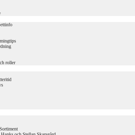
e
ettinfo
amingtips
rdning
ch roller
eritid
ys
Sortiment
 Hanks och Stellan Skarsgård