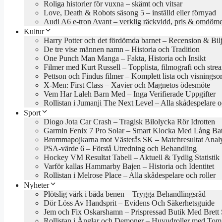
Roliga historier för vuxna – skämt och vitsar
Love, Death & Robots säsong 5 – inställd eller förnyad
Audi A6 e-tron Avant – verklig räckvidd, pris & omdöm
Kultur
Harry Potter och det fördömda barnet – Recension & Bilj
De tre vise männen namn – Historia och Tradition
One Punch Man Manga – Fakta, Historia och Insikt
Filmer med Kurt Russell – Topplista, filmografi och stre
Pettson och Findus filmer – Komplett lista och visningso
X-Men: First Class – Xavier och Magnetos ödesmöte
Vem Har Laleh Barn Med – Inga Verifierade Uppgifter
Rollistan i Jumanji The Next Level – Alla skådespelare o
Sport
Diogo Jota Car Crash – Tragisk Bilolycka Rör Idrotten
Garmin Fenix 7 Pro Solar – Smart Klocka Med Lång Batt
Brommapojkarna mot Västerås SK – Matchresultat Anal
PSA-värde 6 – Förstå Utredning och Behandling
Hockey VM Resultat Tabell – Aktuell & Tydlig Statistik
Varför kallas Hammarby Bajen – Historia och Identitet
Rollistan i Melrose Place – Alla skådespelare och roller
Nyheter
Plötslig värk i båda benen – Trygga Behandlingsråd
Dör Löss Av Handsprit – Evidens Och Säkerhetsguide
Jem och Fix Oskarshamn – Prispressad Butik Med Brett 
Rollistan i Änglar och Demoner – Huvudroller med Tom