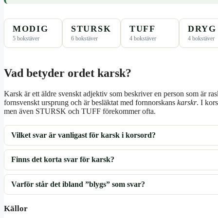
MODIG
STURSK
TUFF
DRYG
5 bokstäver
6 bokstäver
4 bokstäver
4 bokstäver
Vad betyder ordet karsk?
Karsk är ett äldre svenskt adjektiv som beskriver en person som är ras
fornsvenskt ursprung och är besläktat med fornnorskans
karskr
. I ko
men även STURSK och TUFF förekommer ofta.
Vilket svar är vanligast för karsk i korsord?
Finns det korta svar för karsk?
Varför står det ibland ”blygs” som svar?
Källor