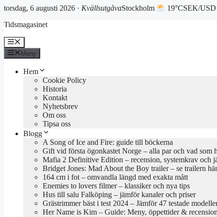
torsdag, 6 augusti 2026 ·
Kvällsutgåva
Stockholm
19°C
SEK/USD 
Hoppa
Tidsmagasinet
till
innehåll
Meny
Meny
Hem
Cookie Policy
Historia
Kontakt
Nyhetsbrev
Om oss
Tipsa oss
Blogg
A Song of Ice and Fire: guide till böckerna
Gift vid första ögonkastet Norge – alla par och vad som 
Mafia 2 Definitive Edition – recension, systemkrav och j
Bridget Jones: Mad About the Boy trailer – se trailern hä
164 cm i fot – omvandla längd med exakta mått
Enemies to lovers filmer – klassiker och nya tips
Hus till salu Falköping – jämför kanaler och priser
Grästrimmer bäst i test 2024 – Jämför 47 testade modelle
Her Name is Kim – Guide: Meny, öppettider & recensio