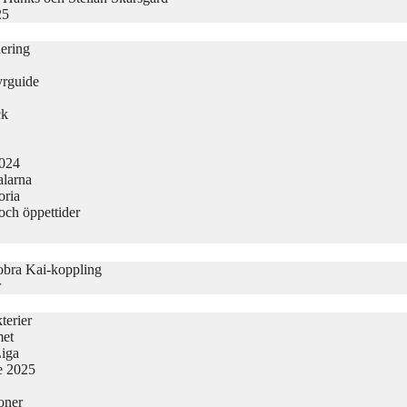
25
nering
yrguide
ck
2024
alarna
oria
och öppettider
obra Kai-koppling
r
terier
met
Liga
ge 2025
oner