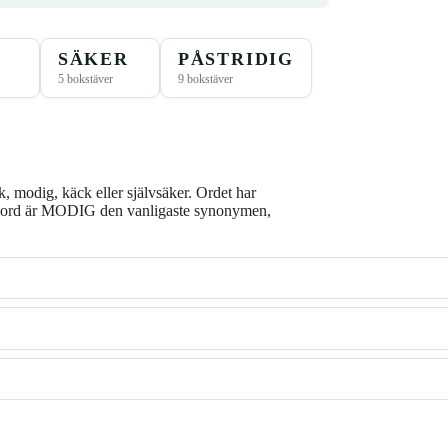
SÄKER
PÅSTRIDIG
5 bokstäver
9 bokstäver
k, modig, käck eller självsäker. Ordet har
rsord är MODIG den vanligaste synonymen,