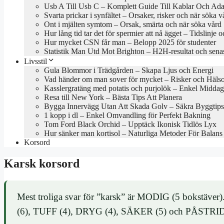
Usb A Till Usb C – Komplett Guide Till Kablar Och Ada
Svarta prickar i synfältet – Orsaker, risker och när söka v
Ont i mjälten symtom – Orsak, smärta och när söka vård
Hur lång tid tar det för spermier att nå ägget – Tidslinje o
Hur mycket CSN får man – Belopp 2025 för studenter
Statistik Man Utd Mot Brighton – H2H-resultat och sena
Livsstil
Gula Blommor i Trädgården – Skapa Ljus och Energi
Vad händer om man sover för mycket – Risker och Hälso
Kasslergratäng med potatis och purjolök – Enkel Middag
Resa till New York – Bästa Tips Att Planera
Bygga Innervägg Utan Att Skada Golv – Säkra Byggtips
1 kopp i dl – Enkel Omvandling för Perfekt Bakning
Tom Ford Black Orchid – Upptäck Ikonisk Tidlös Lyx
Hur sänker man kortisol – Naturliga Metoder För Balans
Korsord
Karsk korsord
Mest troliga svar för ”karsk” är MODIG (5 bokstäve
(6), TUFF (4), DRYG (4), SÄKER (5) och PÅSTRID