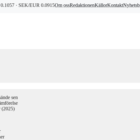
0.1057 · SEK/EUR 0.0915
Om oss
Redaktionen
Källor
Kontakt
Nyhetsb
hände sen
ämförelse
r (2025)
r
ner