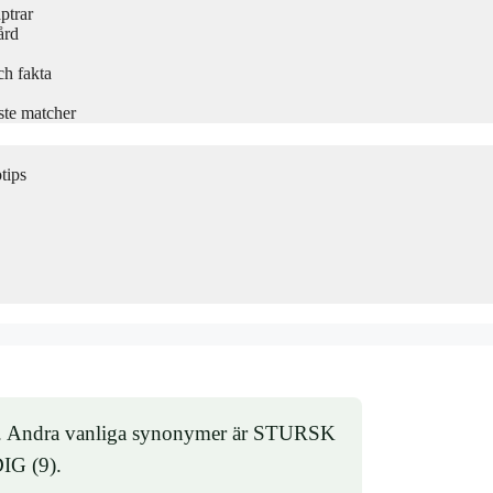
ptrar
ård
ch fakta
ste matcher
tips
r). Andra vanliga synonymer är STURSK
IG (9).