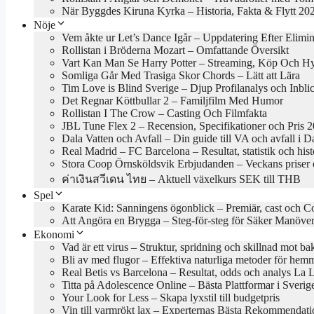
När Byggdes Kiruna Kyrka – Historia, Fakta & Flytt 20
Nöje
Vem åkte ur Let’s Dance Igår – Uppdatering Efter Elimi
Rollistan i Bröderna Mozart – Omfattande Översikt
Vart Kan Man Se Harry Potter – Streaming, Köp Och H
Somliga Går Med Trasiga Skor Chords – Lätt att Lära
Tim Love is Blind Sverige – Djup Profilanalys och Inbli
Det Regnar Köttbullar 2 – Familjfilm Med Humor
Rollistan I The Crow – Casting Och Filmfakta
JBL Tune Flex 2 – Recension, Specifikationer och Pris 
Dala Vatten och Avfall – Din guide till VA och avfall i D
Real Madrid – FC Barcelona – Resultat, statistik och hist
Stora Coop Örnsköldsvik Erbjudanden – Veckans priser 
ค่าเงินสวีเดน ไทย – Aktuell växelkurs SEK till THB
Spel
Karate Kid: Sanningens ögonblick – Premiär, cast och C
Att Angöra en Brygga – Steg-för-steg för Säker Manöve
Ekonomi
Vad är ett virus – Struktur, spridning och skillnad mot bak
Bli av med flugor – Effektiva naturliga metoder för hem
Real Betis vs Barcelona – Resultat, odds och analys La 
Titta på Adolescence Online – Bästa Plattformar i Sveri
Your Look for Less – Skapa lyxstil till budgetpris
Vin till varmrökt lax – Experternas Bästa Rekommendati