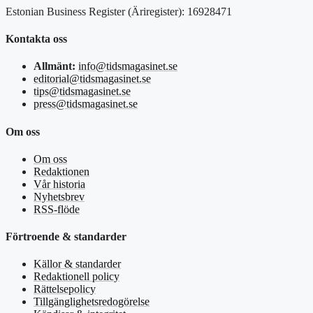
Estonian Business Register (Äriregister): 16928471
Kontakta oss
Allmänt:
info@tidsmagasinet.se
editorial@tidsmagasinet.se
tips@tidsmagasinet.se
press@tidsmagasinet.se
Om oss
Om oss
Redaktionen
Vår historia
Nyhetsbrev
RSS-flöde
Förtroende & standarder
Källor & standarder
Redaktionell policy
Rättelsepolicy
Tillgänglighetsredogörelse