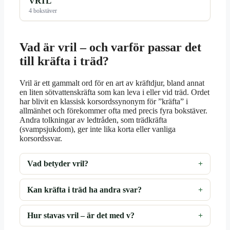
VRIL
4 bokstäver
Vad är vril – och varför passar det
till kräfta i träd?
Vril är ett gammalt ord för en art av kräftdjur, bland annat
en liten sötvattenskräfta som kan leva i eller vid träd. Ordet
har blivit en klassisk korsordssynonym för ”kräfta” i
allmänhet och förekommer ofta med precis fyra bokstäver.
Andra tolkningar av ledtråden, som trädkräfta
(svampsjukdom), ger inte lika korta eller vanliga
korsordssvar.
Vad betyder vril?
Kan kräfta i träd ha andra svar?
Hur stavas vril – är det med v?