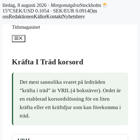
lördag, 8 augusti 2026 ·
Morgonutgåva
Stockholm
15°C
SEK/USD 0.1054 · SEK/EUR 0.0914
Om
oss
Redaktionen
Källor
Kontakt
Nyhetsbrev
Hoppa
Tidsmagasinet
till
innehåll
Meny
Kräfta I Träd korsord
Det mest sannolika svaret på ledtråden
”kräfta i träd” är VRIL (4 bokstäver). Ordet är
en etablerad korsordslösning för en liten
kräfta eller ett kräftdjur som kan förekomma i
träd.