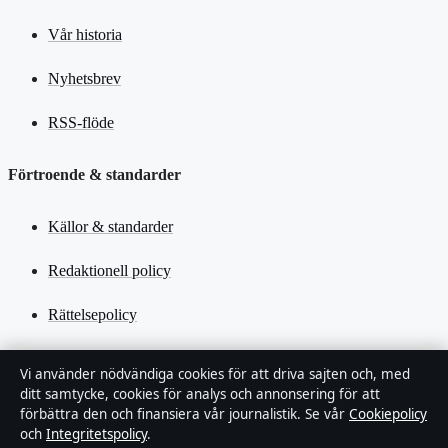
Vår historia
Nyhetsbrev
RSS-flöde
Förtroende & standarder
Källor & standarder
Redaktionell policy
Rättelsepolicy
Tillgänglighetsredogörelse
Vi använder nödvändiga cookies för att driva sajten och, med
ditt samtycke, cookies för analys och annonsering för att
Kändisar & integritet
förbättra den och finansiera vår journalistik. Se vår
Cookiepolicy
och
Integritetspolicy
.
Integritetspolicy