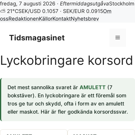
fredag, 7 augusti 2026 ·
Eftermiddagsutgåva
Stockholm
⛅ 21°C
SEK/USD 0.1057 · SEK/EUR 0.0915
Om
oss
Redaktionen
Källor
Kontakt
Nyhetsbrev
Hoppa
till
Tidsmagasinet
Meny
innehåll
Lyckobringare korsord
Det mest sannolika svaret är
AMULETT
(7
bokstäver). En lyckobringare är ett föremål som
tros ge tur och skydd, ofta i form av en amulett
eller maskot. Här är fler godkända korsordssvar.