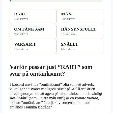
RART
MÅN
4 bokstäver
3 bokstäver
OMTÄNKSAM
HÄNSYNSFULLT
9 bokstäver
12 bokstäver
VARSAMT
SNÄLLT
7 bokstäver
6 bokstäver
Varför passar just ”RART” som
svar på omtänksamt?
I korsord används ”omtänksamt” ofta som ett adverb,
vilket gör att svaret vanligtvis slutar på -t. ”Rart” är en
direkt synonym till att agera på ett omtänksamt och vänligt
sätt. ”Mån” (som i ”vara mån om”) är en kortare variant,
medan ”omtänksam” är adjektivformen som ibland
används i samma ledtrådar.