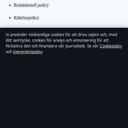
Redaktionell policy
Rättelsepolicy
Tillgänglighetsredogörelse
Vi använder nödvändiga cookies för att driva sajten och, med
ditt samtycke, cookies för analys och annonsering för att
Kändisar & integritet
förbättra den och finansiera vår journalistik. Se vår
Cookiepolicy
och
Integritetspolicy
.
Integritetspolicy
Om Tidsmagasinet i korthet
Tidsmagasinet är en oberoende svensk digital nyhetssajt med fokus
på film, tv, kultur och nöjesnyheter. Varje artikel har en namngiven
byline, granskas av en redaktör och faktagranskas innan publicering.
Vi rättar misstag skyndsamt. Allmänna förfrågningar:
info@tidsmagasinet.se
.
tidsmagasinet.se drivs av Mälaren Media OÜ (Estonian Business