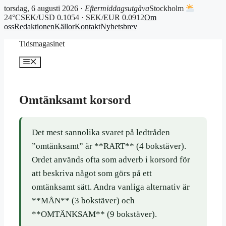
torsdag, 6 augusti 2026 ·
Eftermiddagsutgåva
Stockholm
24°C
SEK/USD 0.1054 · SEK/EUR 0.0912
Om
oss
Redaktionen
Källor
Kontakt
Nyhetsbrev
Hoppa
Tidsmagasinet
till
innehåll
Meny
Omtänksamt korsord
Det mest sannolika svaret på ledtråden
”omtänksamt” är **RART** (4 bokstäver).
Ordet används ofta som adverb i korsord för
att beskriva något som görs på ett
omtänksamt sätt. Andra vanliga alternativ är
**MÅN** (3 bokstäver) och
**OMTÄNKSAM** (9 bokstäver).