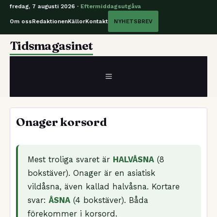
fredag, 7 augusti 2026 ·
Eftermiddagsutgåva
Om oss
Redaktionen
Källor
Kontakt
NYHETSBREV
Hoppa
Tidsmagasinet
till
innehåll
MENY
Onager korsord
Mest troliga svaret är
HALVÅSNA
(8
bokstäver). Onager är en asiatisk
vildåsna, även kallad halvåsna. Kortare
svar:
ÅSNA
(4 bokstäver). Båda
förekommer i korsord.