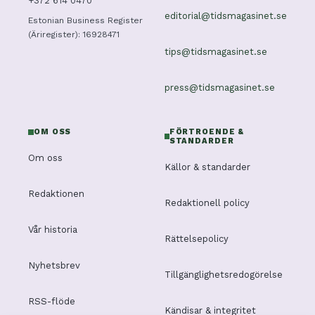
+372 614 0470
editorial@tidsmagasinet.se
Estonian Business Register
(Äriregister): 16928471
tips@tidsmagasinet.se
press@tidsmagasinet.se
OM OSS
FÖRTROENDE &
STANDARDER
Om oss
Källor & standarder
Redaktionen
Redaktionell policy
Vår historia
Rättelsepolicy
Nyhetsbrev
Tillgänglighetsredogörelse
RSS-flöde
Kändisar & integritet