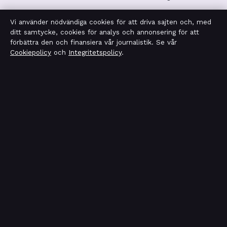
Vi använder nödvändiga cookies för att driva sajten och, med
Integritetspolicy
ditt samtycke, cookies för analys och annonsering för att
förbättra den och finansiera vår journalistik. Se vår
Cookiepolicy
och
Integritetspolicy
.
OM TIDSMAGASINET I KORTHET
Tidsmagasinet är en oberoende svensk digital nyhetssajt
med fokus på film, tv, kultur och nöjesnyheter. Varje
artikel har en namngiven byline, granskas av en redaktör
och faktagranskas innan publicering.
Vi rättar misstag skyndsamt. Allmänna förfrågningar:
info@tidsmagasinet.se
.
tidsmagasinet.se drivs av Mälaren Media OÜ (Estonian
Business Register (Äriregister): 16928471).
© 2026 tidsmagasinet.se ·
WorldRSS
·