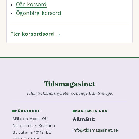
Oår korsord
Ögonfärg korsord
Fler korsordsord →
Tidsmagasinet
Film, tv, kändisnyheter och nöje från Sverige.
FÖRETAGET
KONTAKTA OSS
Allmänt:
Mälaren Media OÜ
Narva mnt 7, Kesklinn
info@tidsmagasinet.se
St Julian's 10117, EE