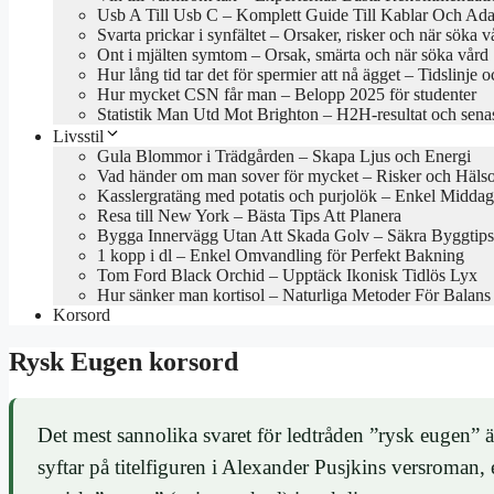
Usb A Till Usb C – Komplett Guide Till Kablar Och Ada
Svarta prickar i synfältet – Orsaker, risker och när söka v
Ont i mjälten symtom – Orsak, smärta och när söka vård
Hur lång tid tar det för spermier att nå ägget – Tidslinje o
Hur mycket CSN får man – Belopp 2025 för studenter
Statistik Man Utd Mot Brighton – H2H-resultat och sena
Livsstil
Gula Blommor i Trädgården – Skapa Ljus och Energi
Vad händer om man sover för mycket – Risker och Hälso
Kasslergratäng med potatis och purjolök – Enkel Middag
Resa till New York – Bästa Tips Att Planera
Bygga Innervägg Utan Att Skada Golv – Säkra Byggtips
1 kopp i dl – Enkel Omvandling för Perfekt Bakning
Tom Ford Black Orchid – Upptäck Ikonisk Tidlös Lyx
Hur sänker man kortisol – Naturliga Metoder För Balans
Korsord
Rysk Eugen korsord
Det mest sannolika svaret för ledtråden ”rysk eugen
syftar på titelfiguren i Alexander Pusjkins versroman,