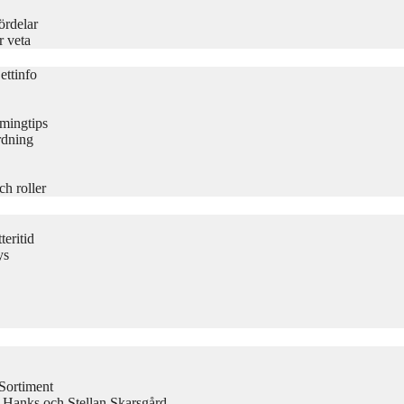
ördelar
r veta
ettinfo
amingtips
rdning
ch roller
eritid
ys
Sortiment
 Hanks och Stellan Skarsgård