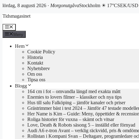
lördag, 8 augusti 2026 ·
Morgonutgåva
Stockholm ☀ 17°C
SEK/USD 
Hoppa
Tidsmagasinet
till
innehåll
Meny
Meny
Hem
Cookie Policy
Historia
Kontakt
Nyhetsbrev
Om oss
Tipsa oss
Blogg
164 cm i fot – omvandla längd med exakta mått
Enemies to lovers filmer – klassiker och nya tips
Hus till salu Falköping – jämför kanaler och priser
Grästrimmer bäst i test 2024 – Jämför 47 testade modelle
Her Name is Kim – Guide: Meny, öppettider & recensio
Roliga historier för vuxna – skämt och vitsar
Love, Death & Robots säsong 5 – inställd eller förnyad
Audi A6 e-tron Avant – verklig räckvidd, pris & omdöm
Rollistan i Kompani Svan – Deltagare, programledare oc