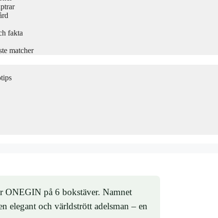
ptrar
ård
ch fakta
ste matcher
tips
” är ONEGIN på 6 bokstäver. Namnet
 en elegant och världstrött adelsman – en