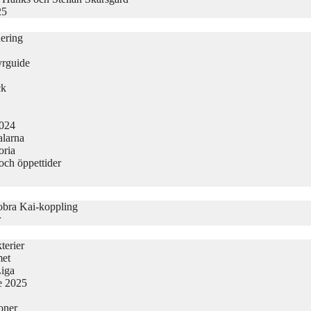
25
nering
yrguide
ck
2024
alarna
oria
och öppettider
obra Kai-koppling
r
terier
met
Liga
ge 2025
oner