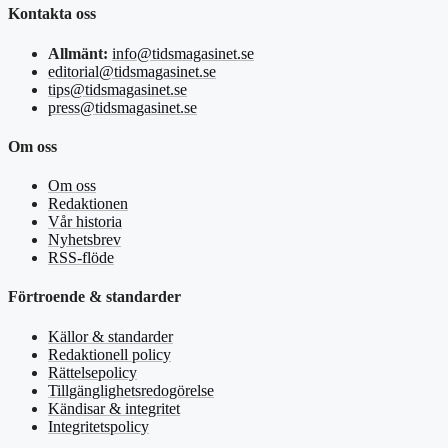
Kontakta oss
Allmänt:
info@tidsmagasinet.se
editorial@tidsmagasinet.se
tips@tidsmagasinet.se
press@tidsmagasinet.se
Om oss
Om oss
Redaktionen
Vår historia
Nyhetsbrev
RSS-flöde
Förtroende & standarder
Källor & standarder
Redaktionell policy
Rättelsepolicy
Tillgänglighetsredogörelse
Kändisar & integritet
Integritetspolicy