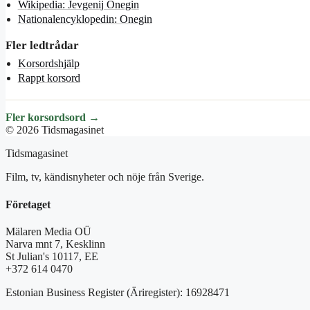
Wikipedia: Jevgenij Onegin
Nationalencyklopedin: Onegin
Fler ledtrådar
Korsordshjälp
Rappt korsord
Fler korsordsord →
© 2026 Tidsmagasinet
Tidsmagasinet
Film, tv, kändisnyheter och nöje från Sverige.
Företaget
Mälaren Media OÜ
Narva mnt 7, Kesklinn
St Julian's 10117, EE
+372 614 0470
Estonian Business Register (Äriregister): 16928471