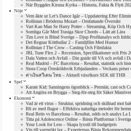
När Byggdes Kiruna Kyrka – Historia, Fakta & Flytt 20
Nöje
Vem åkte ur Let’s Dance Igår – Uppdatering Efter Elimi
Rollistan i Bröderna Mozart – Omfattande Översikt
Vart Kan Man Se Harry Potter – Streaming, Köp Och H
Somliga Går Med Trasiga Skor Chords – Lätt att Lära
Tim Love is Blind Sverige – Djup Profilanalys och Inbli
Det Regnar Köttbullar 2 – Familjfilm Med Humor
Rollistan I The Crow – Casting Och Filmfakta
JBL Tune Flex 2 – Recension, Specifikationer och Pris 
Dala Vatten och Avfall – Din guide till VA och avfall i D
Real Madrid – FC Barcelona – Resultat, statistik och hist
Stora Coop Örnsköldsvik Erbjudanden – Veckans priser 
ค่าเงินสวีเดน ไทย – Aktuell växelkurs SEK till THB
Spel
Karate Kid: Sanningens ögonblick – Premiär, cast och C
Att Angöra en Brygga – Steg-för-steg för Säker Manöve
Ekonomi
Vad är ett virus – Struktur, spridning och skillnad mot bak
Bli av med flugor – Effektiva naturliga metoder för hem
Real Betis vs Barcelona – Resultat, odds och analys La 
Titta på Adolescence Online – Bästa Plattformar i Sveri
Your Look for Less – Skapa lyxstil till budgetpris
Vin till varmrökt lax – Experternas Bästa Rekommendati