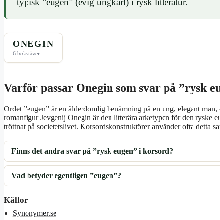
typisk ”eugen” (evig ungkarl) i rysk litteratur.
ONEGIN
6 bokstäver
Varför passar Onegin som svar på ”rysk e
Ordet ”eugen” är en ålderdomlig benämning på en ung, elegant man, o
romanfigur Jevgenij Onegin är den litterära arketypen för den ryske
tröttnat på societetslivet. Korsordskonstruktörer använder ofta detta 
Finns det andra svar på ”rysk eugen” i korsord?
Vad betyder egentligen ”eugen”?
Källor
Synonymer.se