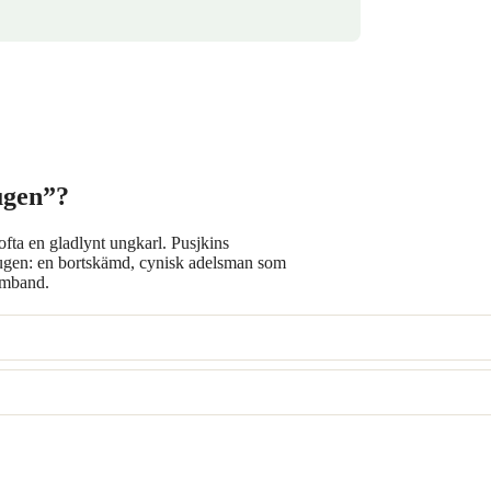
ugen”?
fta en gladlynt ungkarl. Pusjkins
 eugen: en bortskämd, cynisk adelsman som
samband.