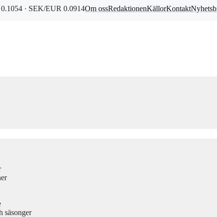
0.1054 · SEK/EUR 0.0914
Om oss
Redaktionen
Källor
Kontakt
Nyhetsb
r
ner
e
h säsonger