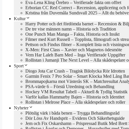
Eva-Lena Kling Örebro – Verifierade fakta om offret
Erborian CC Red Correct – Recension, applicering och f
Kristina från Duvemåla Sundsvall 2025 – Allt du behöve
Kultur
Harry Potter och det fördömda barnet – Recension & Bilj
De tre vise männen namn – Historia och Tradition
One Punch Man Manga – Fakta, Historia och Insikt
Filmer med Kurt Russell – Topplista, filmografi och stre
Pettson och Findus filmer – Komplett lista och visningso
X-Men: First Class – Xavier och Magnetos ödesmöte
Vem Har Laleh Barn Med – Inga Verifierade Uppgifter
Rollistan i Jumanji The Next Level – Alla skådespelare o
Sport
Diogo Jota Car Crash – Tragisk Bilolycka Rör Idrotten
Garmin Fenix 7 Pro Solar – Smart Klocka Med Lång Batt
Brommapojkarna mot Västerås SK – Matchresultat Anal
PSA-värde 6 – Förstå Utredning och Behandling
Hockey VM Resultat Tabell – Aktuell & Tydlig Statistik
Varför kallas Hammarby Bajen – Historia och Identitet
Rollistan i Melrose Place – Alla skådespelare och roller
Nyheter
Plötslig värk i båda benen – Trygga Behandlingsråd
Dör Löss Av Handsprit – Evidens Och Säkerhetsguide
Jem och Fix Oskarshamn – Prispressad Butik Med Brett 
Rollistan i Änglar och Demoner – Huvudroller med Tom