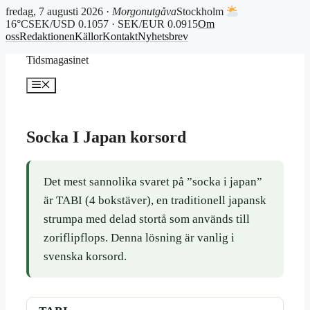
fredag, 7 augusti 2026 ·
Morgonutgåva
Stockholm
16°C
SEK/USD 0.1057 · SEK/EUR 0.0915
Om
oss
Redaktionen
Källor
Kontakt
Nyhetsbrev
Hoppa
Tidsmagasinet
till
innehåll
Meny
Socka I Japan korsord
Det mest sannolika svaret på ”socka i japan”
är TABI (4 bokstäver), en traditionell japansk
strumpa med delad stortå som används till
zoriflipflops. Denna lösning är vanlig i
svenska korsord.