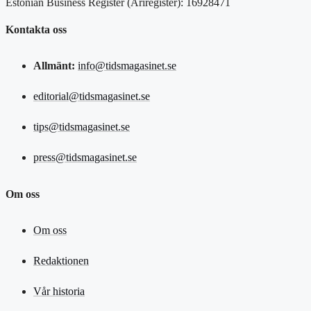
Estonian Business Register (Äriregister): 16928471
Kontakta oss
Allmänt:
info@tidsmagasinet.se
editorial@tidsmagasinet.se
tips@tidsmagasinet.se
press@tidsmagasinet.se
Om oss
Om oss
Redaktionen
Vår historia