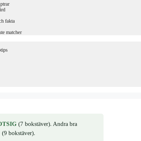
ptrar
ård
ch fakta
ste matcher
tips
OTSIG
(7 bokstäver). Andra bra
(9 bokstäver).