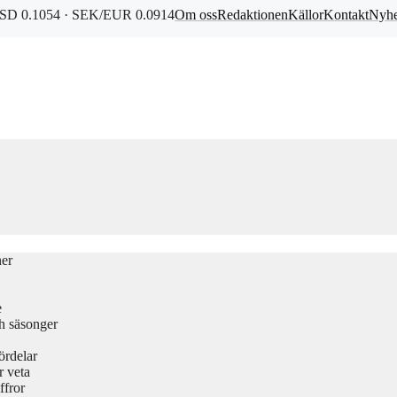
D 0.1054 · SEK/EUR 0.0914
Om oss
Redaktionen
Källor
Kontakt
Nyhe
ner
e
h säsonger
ördelar
r veta
ffror