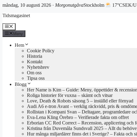
måndag, 10 augusti 2026 ·
Morgonutgåva
Stockholm
17°C
SEK/US
Hoppa
Tidsmagasinet
till
innehåll
Meny
Meny
Hem
Cookie Policy
Historia
Kontakt
Nyhetsbrev
Om oss
Tipsa oss
Blogg
Her Name is Kim – Guide: Meny, öppettider & recensio
Roliga historier för vuxna – skämt och vitsar
Love, Death & Robots säsong 5 – inställd eller förnyad
Audi A6 e-tron Avant – verklig räckvidd, pris & omdöm
Rollistan i Kompani Svan – Deltagare, programledare oc
Eva-Lena Kling Örebro – Verifierade fakta om offret
Erborian CC Red Correct – Recension, applicering och f
Kristina från Duvemåla Sundsvall 2025 – Allt du behöve
Hur många miljardärer finns det i Sverige? – Fakta och si