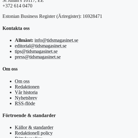
St Julian's 10117, EE
+372 614 0470
Estonian Business Register (Äriregister): 16928471
Kontakta oss
Allmänt:
info@tidsmagasinet.se
editorial@tidsmagasinet.se
tips@tidsmagasinet.se
press@tidsmagasinet.se
Om oss
Om oss
Redaktionen
Vår historia
Nyhetsbrev
RSS-flöde
Förtroende & standarder
Källor & standarder
Redaktionell policy