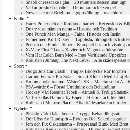
Snabb cheesecake i glas – 20 minuters dessert utan ugn
Vad är produkt i matte? – Definition och exempel
Newcastle mot Brighton laguppställning – matchinfo
Kultur
Harry Potter och det fördömda barnet – Recension & Bilj
De tre vise männen namn – Historia och Tradition
One Punch Man Manga – Fakta, Historia och Insikt
Filmer med Kurt Russell – Topplista, filmografi och stre
Pettson och Findus filmer – Komplett lista och visningso
X-Men: First Class – Xavier och Magnetos ödesmöte
Vem Har Laleh Barn Med – Inga Verifierade Uppgifter
Rollistan i Jumanji The Next Level – Alla skådespelare o
Sport
Diogo Jota Car Crash – Tragisk Bilolycka Rör Idrotten
Garmin Fenix 7 Pro Solar – Smart Klocka Med Lång Batt
Brommapojkarna mot Västerås SK – Matchresultat Anal
PSA-värde 6 – Förstå Utredning och Behandling
Hockey VM Resultat Tabell – Aktuell & Tydlig Statistik
Varför kallas Hammarby Bajen – Historia och Identitet
Rollistan i Melrose Place – Alla skådespelare och roller
Nyheter
Plötslig värk i båda benen – Trygga Behandlingsråd
Dör Löss Av Handsprit – Evidens Och Säkerhetsguide
Jem och Fix Oskarshamn – Prispressad Butik Med Brett 
Rollistan i Änglar och Demoner – Huvudroller med Tom