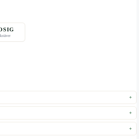
OSIG
kstäver