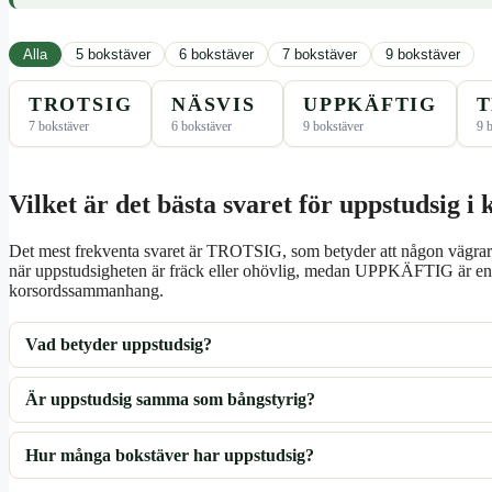
Alla
5 bokstäver
6 bokstäver
7 bokstäver
9 bokstäver
TROTSIG
NÄSVIS
UPPKÄFTIG
T
7 bokstäver
6 bokstäver
9 bokstäver
9 
Vilket är det bästa svaret för uppstudsig i
Det mest frekventa svaret är TROTSIG, som betyder att någon vägrar
när uppstudsigheten är fräck eller ohövlig, medan UPPKÄFTIG är en
korsordssammanhang.
Vad betyder uppstudsig?
Är uppstudsig samma som bångstyrig?
Hur många bokstäver har uppstudsig?