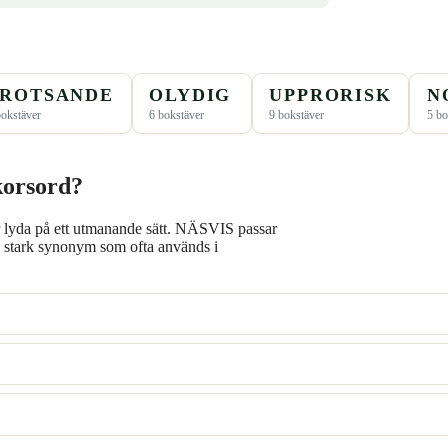
ROTSANDE
OLYDIG
UPPRORISK
N
bokstäver
6 bokstäver
9 bokstäver
5 bo
 korsord?
 lyda på ett utmanande sätt. NÄSVIS passar
 stark synonym som ofta används i