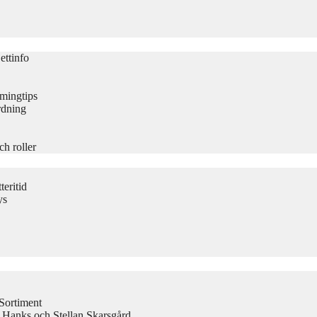
ettinfo
amingtips
rdning
ch roller
eritid
ys
Sortiment
 Hanks och Stellan Skarsgård