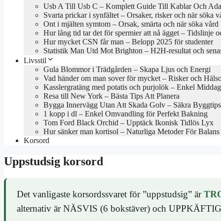
Usb A Till Usb C – Komplett Guide Till Kablar Och Ada
Svarta prickar i synfältet – Orsaker, risker och när söka v
Ont i mjälten symtom – Orsak, smärta och när söka vård
Hur lång tid tar det för spermier att nå ägget – Tidslinje o
Hur mycket CSN får man – Belopp 2025 för studenter
Statistik Man Utd Mot Brighton – H2H-resultat och sena
Livsstil
Gula Blommor i Trädgården – Skapa Ljus och Energi
Vad händer om man sover för mycket – Risker och Hälso
Kasslergratäng med potatis och purjolök – Enkel Middag
Resa till New York – Bästa Tips Att Planera
Bygga Innervägg Utan Att Skada Golv – Säkra Byggtips
1 kopp i dl – Enkel Omvandling för Perfekt Bakning
Tom Ford Black Orchid – Upptäck Ikonisk Tidlös Lyx
Hur sänker man kortisol – Naturliga Metoder För Balans
Korsord
Uppstudsig korsord
Det vanligaste korsordssvaret för ”uppstudsig” är
TR
alternativ är NÄSVIS (6 bokstäver) och UPPKÄFTIG 