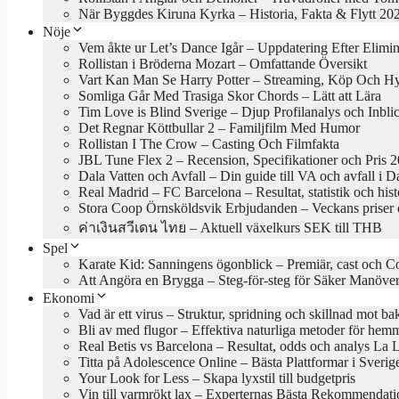
När Byggdes Kiruna Kyrka – Historia, Fakta & Flytt 20
Nöje
Vem åkte ur Let’s Dance Igår – Uppdatering Efter Elimi
Rollistan i Bröderna Mozart – Omfattande Översikt
Vart Kan Man Se Harry Potter – Streaming, Köp Och H
Somliga Går Med Trasiga Skor Chords – Lätt att Lära
Tim Love is Blind Sverige – Djup Profilanalys och Inbli
Det Regnar Köttbullar 2 – Familjfilm Med Humor
Rollistan I The Crow – Casting Och Filmfakta
JBL Tune Flex 2 – Recension, Specifikationer och Pris 
Dala Vatten och Avfall – Din guide till VA och avfall i D
Real Madrid – FC Barcelona – Resultat, statistik och hist
Stora Coop Örnsköldsvik Erbjudanden – Veckans priser 
ค่าเงินสวีเดน ไทย – Aktuell växelkurs SEK till THB
Spel
Karate Kid: Sanningens ögonblick – Premiär, cast och C
Att Angöra en Brygga – Steg-för-steg för Säker Manöve
Ekonomi
Vad är ett virus – Struktur, spridning och skillnad mot bak
Bli av med flugor – Effektiva naturliga metoder för hem
Real Betis vs Barcelona – Resultat, odds och analys La 
Titta på Adolescence Online – Bästa Plattformar i Sveri
Your Look for Less – Skapa lyxstil till budgetpris
Vin till varmrökt lax – Experternas Bästa Rekommendati