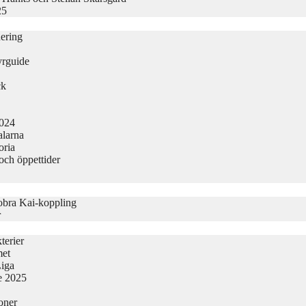
25
nering
yrguide
ck
2024
alarna
oria
och öppettider
obra Kai-koppling
r
terier
met
Liga
ge 2025
oner