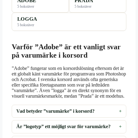
ADOBE
PRADA
5 bokstäver
5 bokstäver
LOGGA
5 bokstäver
Varför ”Adobe” är ett vanligt svar
på varumärke i korsord
”Adobe” fungerar som en korsordslösning eftersom det är
ett globalt känt varumärke för programvara som Photoshop
och Acrobat. I svenska korsord används ofta generiska
eller specifika företagsnamn som svar på ledtråden
”varumärke”. Även ”logga” är en direkt synonym för en
visuell varumärkesmarkör, medan ”Prada” är ett modehus.
Vad betyder ”varumärke” i korsord?
Är ”logotyp” ett möjligt svar för varumärke?