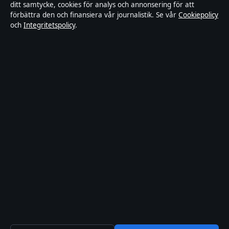
ditt samtycke, cookies för analys och annonsering för att
Kändisar & integritet
förbättra den och finansiera vår journalistik. Se vår
Cookiepolicy
och
Integritetspolicy
.
Integritetspolicy
Om Tidsmagasinet i korthet
Tidsmagasinet är en oberoende svensk digital nyhetssajt med fokus
på film, tv, kultur och nöjesnyheter. Varje artikel har en namngiven
byline, granskas av en redaktör och faktagranskas innan publicering.
Vi rättar misstag skyndsamt. Allmänna förfrågningar:
info@tidsmagasinet.se
.
tidsmagasinet.se drivs av Mälaren Media OÜ (Estonian Business
Register (Äriregister): 16928471).
© 2026 tidsmagasinet.se ·
WorldRSS
·
Så verifierar vi vår rapportering