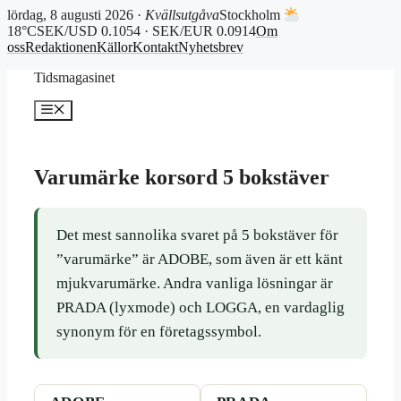
lördag, 8 augusti 2026 ·
Kvällsutgåva
Stockholm
18°C
SEK/USD 0.1054 · SEK/EUR 0.0914
Om
oss
Redaktionen
Källor
Kontakt
Nyhetsbrev
Hoppa
Tidsmagasinet
till
innehåll
Meny
Varumärke korsord 5 bokstäver
Det mest sannolika svaret på 5 bokstäver för
”varumärke” är ADOBE, som även är ett känt
mjukvarumärke. Andra vanliga lösningar är
PRADA (lyxmode) och LOGGA, en vardaglig
synonym för en företagssymbol.