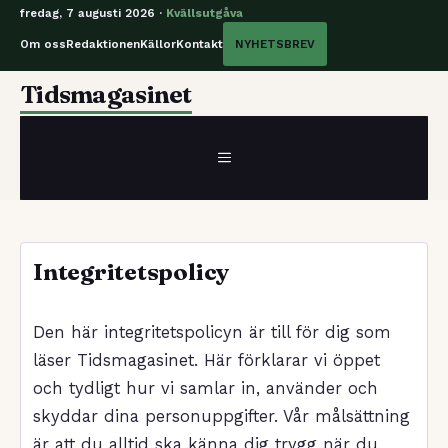
fredag, 7 augusti 2026 ·
Kvällsutgåva
Om oss
Redaktionen
Källor
Kontakt
NYHETSBREV
Hoppa
Tidsmagasinet
till
innehåll
MENY
Integritetspolicy
Den här integritetspolicyn är till för dig som
läser Tidsmagasinet. Här förklarar vi öppet
och tydligt hur vi samlar in, använder och
skyddar dina personuppgifter. Vår målsättning
är att du alltid ska känna dig trygg när du