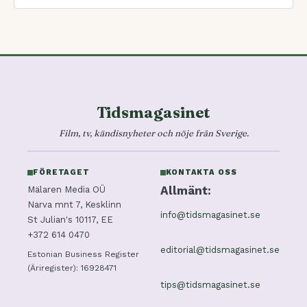
Tidsmagasinet
Film, tv, kändisnyheter och nöje från Sverige.
FÖRETAGET
KONTAKTA OSS
Allmänt:
Mälaren Media OÜ
Narva mnt 7, Kesklinn
info@tidsmagasinet.se
St Julian's 10117, EE
+372 614 0470
editorial@tidsmagasinet.se
Estonian Business Register
(Äriregister): 16928471
tips@tidsmagasinet.se