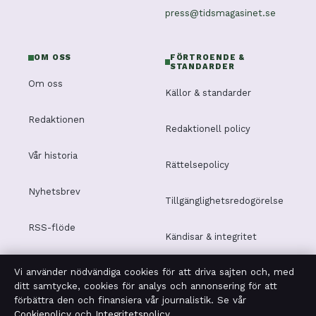
press@tidsmagasinet.se
OM OSS
FÖRTROENDE &
STANDARDER
Om oss
Källor & standarder
Redaktionen
Redaktionell policy
Vår historia
Rättelsepolicy
Nyhetsbrev
Tillgänglighetsredogörelse
RSS-flöde
Kändisar & integritet
Vi använder nödvändiga cookies för att driva sajten och, med
Integritetspolicy
ditt samtycke, cookies för analys och annonsering för att
förbättra den och finansiera vår journalistik. Se vår
Cookiepolicy
och
Integritetspolicy
.