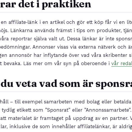
rar det i praktiken
en affiliate‑länk i en artikel och gör ett köp får vi en li
 höjs. Länkarna används främst i tips om produkter, tjän
a reportrar själva valt ut. Dessa länkar är inte spon
bedömningar. Annonser visas via externa nätverk och är
en annonsör har inflytande över vad våra skribenter skr
att bevaka. Läs mer om vår syn på oberoende i
vår reda
du veta vad som är sponsr
ehåll – till exempel samarbeten med bolag eller betalda 
ydlig etikett som ”Sponsrat” eller ”Annonssamarbete”
 att materialet är framtaget på uppdrag av en partner. 
klar, inklusive de som innehåller affiliatelänkar, är aldr