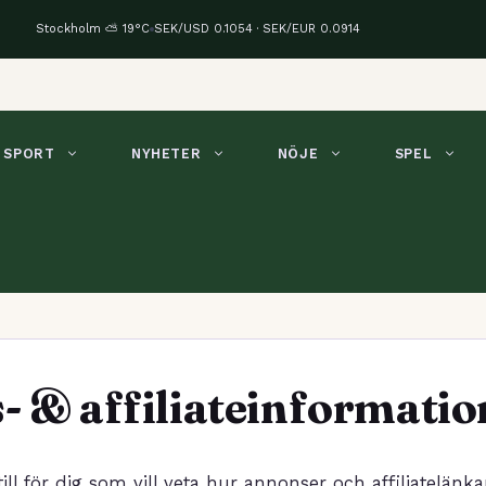
Stockholm ⛅ 19°C
SEK/USD 0.1054 · SEK/EUR 0.0914
SPORT
NYHETER
NÖJE
SPEL
 & affiliateinformatio
ill för dig som vill veta hur annonser och affiliatelänk