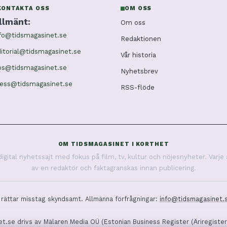
KONTAKTA OSS
OM OSS
llmänt:
Om oss
fo@tidsmagasinet.se
Redaktionen
itorial@tidsmagasinet.se
Vår historia
ps@tidsmagasinet.se
Nyhetsbrev
ress@tidsmagasinet.se
RSS-flöde
OM TIDSMAGASINET I KORTHET
ital nyhetssajt med fokus på film, tv, kultur och nöjesnyheter. Varje 
av en redaktör och faktagranskas innan publicering.
 rättar misstag skyndsamt. Allmänna förfrågningar:
info@tidsmagasinet.
t.se drivs av Mälaren Media OÜ (Estonian Business Register (Äriregister