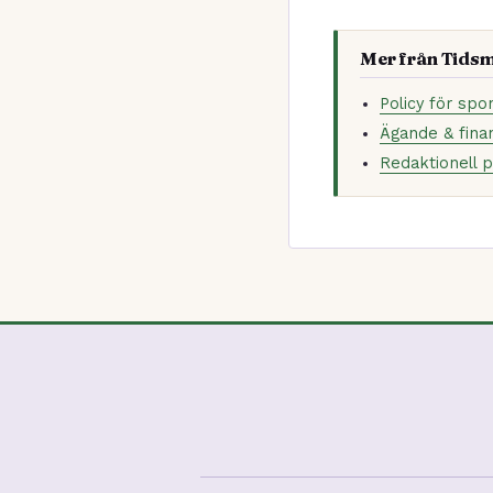
Mer från Tids
Policy för spo
Ägande & finan
Redaktionell p