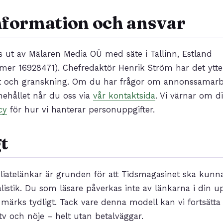
nformation och ansvar
 ut av Mälaren Media OÜ med säte i Tallinn, Estland
mer 16928471). Chefredaktör Henrik Ström har det ytter
ext och granskning. Om du har frågor om annonssamarb
ehållet når du oss via
vår kontaktsida
. Vi värnar om di
cy
för hur vi hanterar personuppgifter.
t
liatelänkar är grunden för att Tidsmagasinet ska kunn
listik. Du som läsare påverkas inte av länkarna i din up
 märks tydligt. Tack vare denna modell kan vi fortsätta 
tv och nöje – helt utan betalväggar.