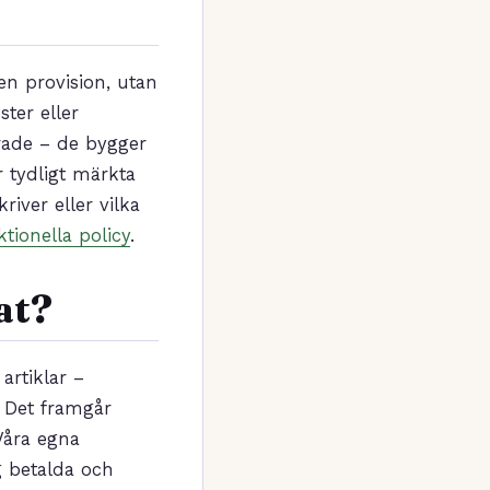
ten provision, utan
ster eller
srade – de bygger
 tydligt märkta
iver eller vilka
ktionella policy
.
at?
artiklar –
. Det framgår
Våra egna
ig betalda och