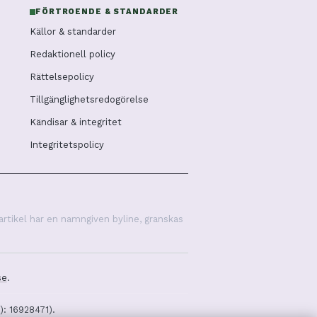
FÖRTROENDE & STANDARDER
Källor & standarder
Redaktionell policy
Rättelsepolicy
Tillgänglighetsredogörelse
Kändisar & integritet
Integritetspolicy
artikel har en namngiven byline, granskas
se
.
): 16928471).