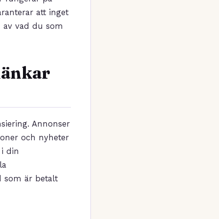
ranterar att inget
ld av vad du som
länkar
nsiering. Annonser
sioner och nyheter
i din
la
d som är betalt