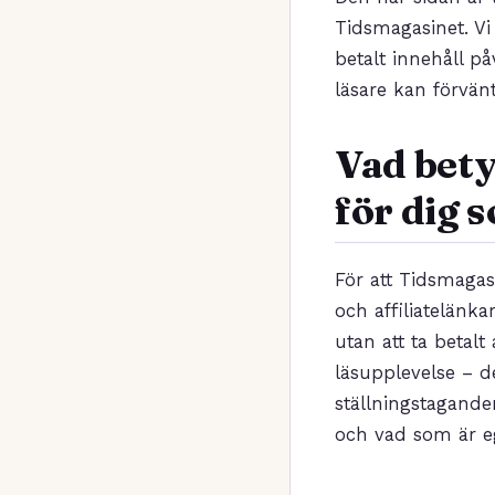
Tidsmagasinet. Vi
betalt innehåll p
läsare kan förvänt
Vad bety
för dig 
För att Tidsmagas
och affiliatelänka
utan att ta betal
läsupplevelse – d
ställningstagande
och vad som är eg