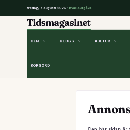
fredag, 7 augusti 2026 ·
Kvällsutgåva
Hoppa
Tidsmagasinet
till
innehåll
HEM
BLOGG
KULTUR
KORSORD
Annons-
Den här sidan är t