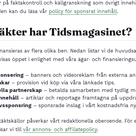
 på faktakontroll och källgranskning som övrigt inneh
den kan du läsa vår
policy för sponsrat innehåll
.
täkter har Tidsmagasinet?
ansieras av flera olika ben. Nedan listar vi de huvudsa
visas öppet i enlighet med våra ägar‑ och finansieringsu
nonsering
– banners och videoreklam från externa an
nkar
– provision vid köp via våra länkade tips.
lla partnerskap
– betalda samarbeten med tydlig m
nnehåll
– artiklar och reportage framtagna på uppdr
vssponsring
– sponsrade inslag i vårt kostnadsfria ny
täktskällor påverkar vårt redaktionella oberoende. För 
r vi till
vår annons‑ och affiliatepolicy
.