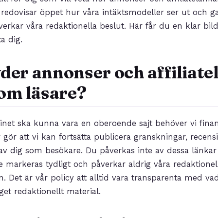
 redovisar öppet hur våra intäktsmodeller ser ut och ga
åverkar våra redaktionella beslut. Här får du en klar bi
a dig.
der annonser och affiliate
som läsare?
inet ska kunna vara en oberoende sajt behöver vi fina
r gör att vi kan fortsätta publicera granskningar, recen
t av dig som besökare. Du påverkas inte av dessa länkar 
e markeras tydligt och påverkar aldrig våra redaktionel
n. Det är vår policy att alltid vara transparenta med va
et redaktionellt material.