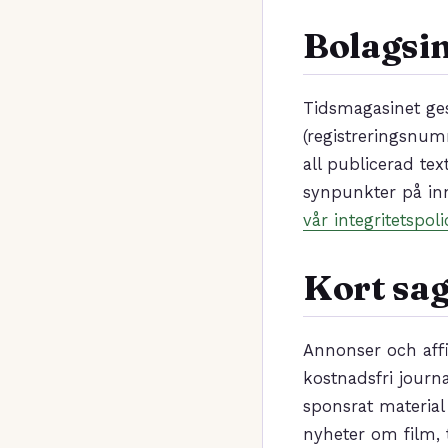
Bolagsi
Tidsmagasinet ges
(registreringsnum
all publicerad t
synpunkter på inn
vår integritetspoli
Kort sag
Annonser och affi
kostnadsfri journa
sponsrat material
nyheter om film, 