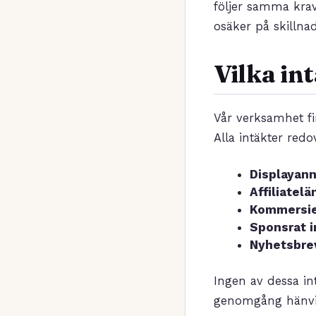
följer samma krav
osäker på skillna
Vilka in
Vår verksamhet fin
Alla intäkter redo
Displayan
Affiliatelä
Kommersie
Sponsrat i
Nyhetsbre
Ingen av dessa in
genomgång hänvisa