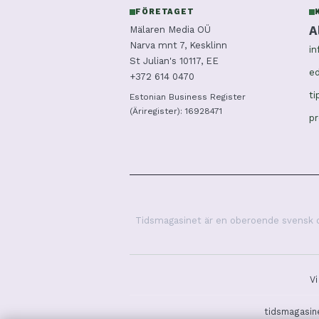
FÖRETAGET
A
Mälaren Media OÜ
Narva mnt 7, Kesklinn
in
St Julian's 10117, EE
ed
+372 614 0470
ti
Estonian Business Register
(Äriregister): 16928471
p
Tidsmagasinet är en oberoende svensk dig
Vi
tidsmagasine