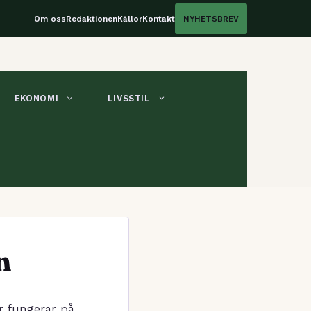
Om oss
Redaktionen
Källor
Kontakt
NYHETSBREV
EKONOMI
LIVSSTIL
n
ar fungerar på