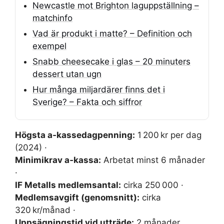
Newcastle mot Brighton laguppställning –
matchinfo
Vad är produkt i matte? – Definition och
exempel
Snabb cheesecake i glas – 20 minuters
dessert utan ugn
Hur många miljardärer finns det i
Sverige? – Fakta och siffror
Högsta a‑kassedagpenning:
1 200 kr per dag
(2024) ·
Minimikrav a‑kassa:
Arbetat minst 6 månader
·
IF Metalls medlemsantal:
cirka 250 000 ·
Medlemsavgift (genomsnitt):
cirka
320 kr/månad ·
Uppsägningstid vid utträde:
2 månader