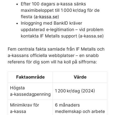
Efter 100 dagars a‑kassa sänks
maximibeloppet till 1 000 kr/dag för de
flesta (
a‑kassa.se
)
Inloggning med BankID kräver
uppdaterad e‑legitimation – vid problem
kontakta IF Metalls support (a‑kassa.se)
Fem centrala fakta samlade från IF Metalls och
a‑kassans officiella webbplatser – en snabb
referens för dig som vill ha koll på siffrorna:
Faktaområde
Värde
Högsta
1 200 kr/dag (2024)
a‑kassedagpenning
Minimikrav för
6 månaders
a‑kassa
medlemskap och arbete