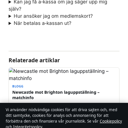
Kan jag få a‑kassa om jag säger upp mig
själv?
Hur ansöker jag om medlemskort?
När betalas a‑kassan ut?
Relaterade artiklar
BLOGG
Newcastle mot Brighton laguppställning –
matchinfo
9 aug 2026
Vi använder nödvändiga cookies för att driva sajten och, med
ditt samtycke, cookies för analys och annonsering för att
förbättra den och finansiera vår journalistik. Se vår
Cookiepolicy
och
Integritetspolicy
.