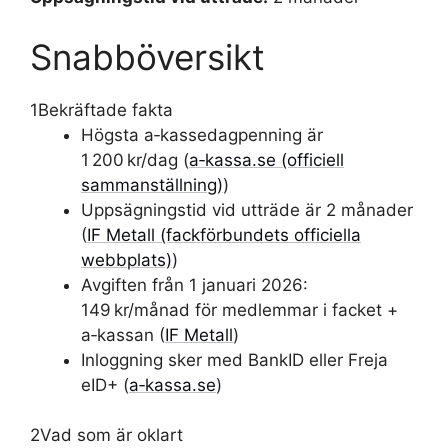
Snabböversikt
1
Bekräftade fakta
Högsta a‑kassedagpenning är
1 200 kr/dag (
a‑kassa.se (officiell
sammanställning)
)
Uppsägningstid vid utträde är 2 månader
(
IF Metall (fackförbundets officiella
webbplats)
)
Avgiften från 1 januari 2026:
149 kr/månad för medlemmar i facket +
a‑kassan (
IF Metall
)
Inloggning sker med BankID eller Freja
eID+ (
a‑kassa.se
)
2
Vad som är oklart