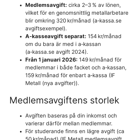
Medlemsavgift:
cirka 2–3 % av lönen,
vilket för en genomsnittlig metallarbetare
blir omkring 320 kr/månad (a‑kassa.se
avgiftsexempel).
A‑kasseavgift separat:
154 kr/månad
om du bara är med i a‑kassan
(a‑kassa.se avgift 2024).
Från 1 januari 2026:
149 kr/månad för
medlemmar i både facket och a‑kassan,
159 kr/månad för enbart a‑kassa (IF
Metall (nya avgifter)).
Medlemsavgiftens storlek
Avgiften baseras på din inkomst och
varierar därför mellan medlemmar.
För studerande finns en lägre avgift (ca
50 kr/månad) (IF Metall medlemsavgift