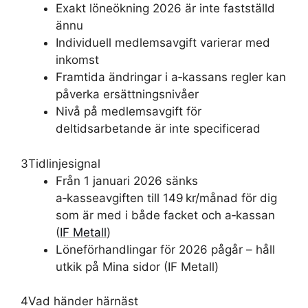
Exakt löneökning 2026 är inte fastställd
ännu
Individuell medlemsavgift varierar med
inkomst
Framtida ändringar i a‑kassans regler kan
påverka ersättningsnivåer
Nivå på medlemsavgift för
deltidsarbetande är inte specificerad
3
Tidlinjesignal
Från 1 januari 2026 sänks
a‑kasseavgiften till 149 kr/månad för dig
som är med i både facket och a‑kassan
(
IF Metall
)
Löneförhandlingar för 2026 pågår – håll
utkik på Mina sidor (IF Metall)
4
Vad händer härnäst