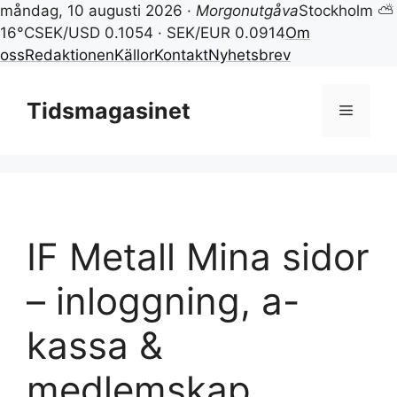
måndag, 10 augusti 2026 ·
Morgonutgåva
Stockholm ⛅
16°C
SEK/USD 0.1054 · SEK/EUR 0.0914
Om
oss
Redaktionen
Källor
Kontakt
Nyhetsbrev
Hoppa
till
Tidsmagasinet
Meny
innehåll
IF Metall Mina sidor
– inloggning, a-
kassa &
medlemskap