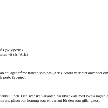
sås (
Wikipedia
)
annan vit sås (Arla)
dan ett lager crème fraiche som bas (Arla). Andra varianter använder oli
h pesto (
Svegro
).
ller enkel lunch. Den svenska varianten har utvecklats med lokala ingredi
hèvre, päron och honung som en variant för den som gillar getost