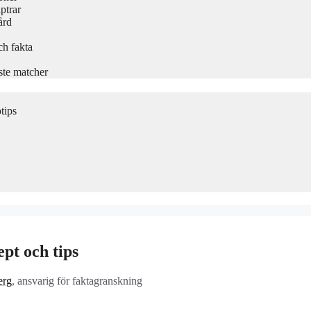
ptrar
ård
ch fakta
ste matcher
tips
pt och tips
erg
, ansvarig för faktagranskning