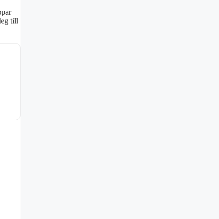
ppar
g till