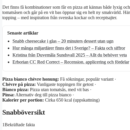
Det finns få kombinationer som får en pizza att kännas både lyxig 
tomatsåsen och går på en vit bas öppnar sig en helt ny smakvärld. Här
topping – med inspiration från svenska kockar och receptsajter.
Senaste artiklar
Snabb cheesecake i glas – 20 minuters dessert utan ugn
Hur många miljardärer finns det i Sverige? – Fakta och siffror
Kristina från Duvemåla Sundsvall 2025 – Allt du behöver veta
Erborian CC Red Correct – Recension, applicering och fördelar
Pizza bianco chèvre honung:
Få sökningar, populär variant ·
Chèvre på pizza:
Vanligaste toppingen för getost ·
Bianco pizza:
Pizza utan tomatsås, med vit bas ·
Pinsa:
Alternativ deg till pizza bianco ·
Kalorier per portion:
Cirka 650 kcal (uppskattning)
Snabböversikt
1
Bekräftade fakta