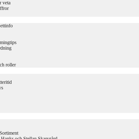
r veta
ffror
ettinfo
amingtips
rdning
ch roller
eritid
ys
Sortiment
 Hanks och Stellan Skarsgård