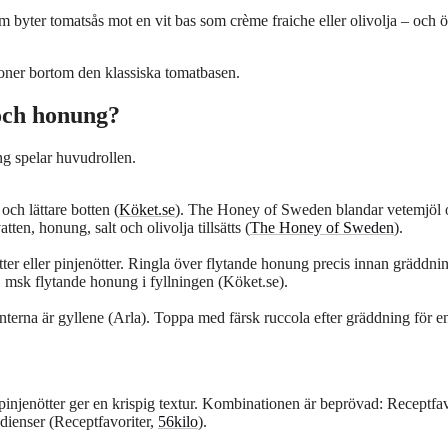
byter tomatsås mot en vit bas som crème fraiche eller olivolja – och 
ioner bortom den klassiska tomatbasen.
och honung?
ng spelar huvudrollen.
och lättare botten (
Köket.se
). The Honey of Sweden blandar vetemjöl 
ten, honung, salt och olivolja tillsätts (
The Honey of Sweden
).
er eller pinjenötter. Ringla över flytande honung precis innan gräddni
 msk flytande honung i fyllningen (Köket.se).
terna är gyllene (Arla). Toppa med färsk ruccola efter gräddning för e
injenötter ger en krispig textur. Kombinationen är beprövad: Receptfav
edienser (Receptfavoriter,
56kilo
).