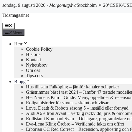
söndag, 9 augusti 2026 ·
Morgonutgåva
Stockholm ☀ 20°C
SEK/USD 
Hoppa
Tidsmagasinet
till
innehåll
Meny
Meny
Hem
Cookie Policy
Historia
Kontakt
Nyhetsbrev
Om oss
Tipsa oss
Blogg
Hus till salu Falköping – jämför kanaler och priser
Grästrimmer bäst i test 2024 – Jämför 47 testade modelle
Her Name is Kim – Guide: Meny, öppettider & recensio
Roliga historier för vuxna – skämt och vitsar
Love, Death & Robots säsong 5 – inställd eller förnyad
Audi A6 e-tron Avant – verklig räckvidd, pris & omdöm
Rollistan i Kompani Svan – Deltagare, programledare oc
Eva-Lena Kling Örebro – Verifierade fakta om offret
Erborian CC Red Correct – Recension, applicering och f