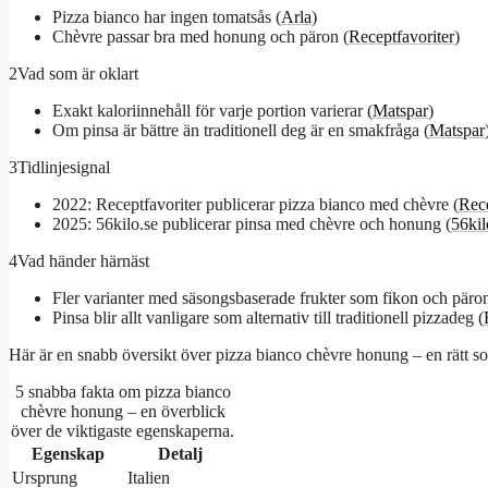
Pizza bianco har ingen tomatsås (
Arla
)
Chèvre passar bra med honung och päron (
Receptfavoriter
)
2
Vad som är oklart
Exakt kaloriinnehåll för varje portion varierar (
Matspar
)
Om pinsa är bättre än traditionell deg är en smakfråga (
Matspar
3
Tidlinjesignal
2022: Receptfavoriter publicerar pizza bianco med chèvre (
Rece
2025: 56kilo.se publicerar pinsa med chèvre och honung (
56kil
4
Vad händer härnäst
Fler varianter med säsongsbaserade frukter som fikon och päron
Pinsa blir allt vanligare som alternativ till traditionell pizzadeg (
Här är en snabb översikt över pizza bianco chèvre honung – en rätt so
5 snabba fakta om pizza bianco
chèvre honung – en överblick
över de viktigaste egenskaperna.
Egenskap
Detalj
Ursprung
Italien