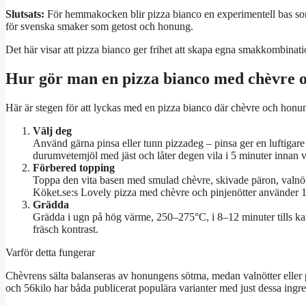
Slutsats:
För hemmakocken blir pizza bianco en experimentell bas som 
för svenska smaker som getost och honung.
Det här visar att pizza bianco ger frihet att skapa egna smakkombinat
Hur gör man en pizza bianco med chèvre 
Här är stegen för att lyckas med en pizza bianco där chèvre och honu
Välj deg
Använd gärna pinsa eller tunn pizzadeg – pinsa ger en luftigare 
durumvetemjöl med jäst och låter degen vila i 5 minuter innan vat
Förbered topping
Toppa den vita basen med smulad chèvre, skivade päron, valnött
Köket.se:s Lovely pizza med chèvre och pinjenötter använder 1
Grädda
Grädda i ugn på hög värme, 250–275°C, i 8–12 minuter tills kan
fräsch kontrast.
Varför detta fungerar
Chèvrens sälta balanseras av honungens sötma, medan valnötter eller p
och 56kilo har båda publicerat populära varianter med just dessa ingr