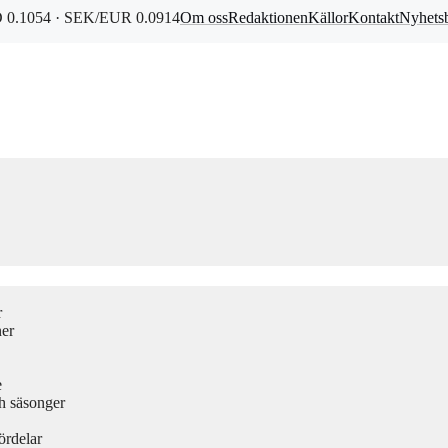
0.1054 · SEK/EUR 0.0914
Om oss
Redaktionen
Källor
Kontakt
Nyhets
r
ner
e
h säsonger
ördelar