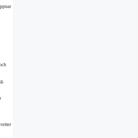
öppnar
och
ng.
n
oriter