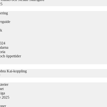
25
nering
yrguide
ck
2024
alarna
oria
och öppettider
obra Kai-koppling
r
terier
met
Liga
ge 2025
oner