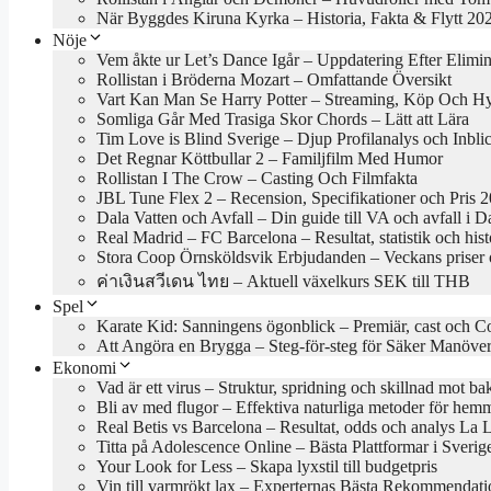
När Byggdes Kiruna Kyrka – Historia, Fakta & Flytt 20
Nöje
Vem åkte ur Let’s Dance Igår – Uppdatering Efter Elimi
Rollistan i Bröderna Mozart – Omfattande Översikt
Vart Kan Man Se Harry Potter – Streaming, Köp Och H
Somliga Går Med Trasiga Skor Chords – Lätt att Lära
Tim Love is Blind Sverige – Djup Profilanalys och Inbli
Det Regnar Köttbullar 2 – Familjfilm Med Humor
Rollistan I The Crow – Casting Och Filmfakta
JBL Tune Flex 2 – Recension, Specifikationer och Pris 
Dala Vatten och Avfall – Din guide till VA och avfall i D
Real Madrid – FC Barcelona – Resultat, statistik och hist
Stora Coop Örnsköldsvik Erbjudanden – Veckans priser 
ค่าเงินสวีเดน ไทย – Aktuell växelkurs SEK till THB
Spel
Karate Kid: Sanningens ögonblick – Premiär, cast och C
Att Angöra en Brygga – Steg-för-steg för Säker Manöve
Ekonomi
Vad är ett virus – Struktur, spridning och skillnad mot bak
Bli av med flugor – Effektiva naturliga metoder för hem
Real Betis vs Barcelona – Resultat, odds och analys La 
Titta på Adolescence Online – Bästa Plattformar i Sveri
Your Look for Less – Skapa lyxstil till budgetpris
Vin till varmrökt lax – Experternas Bästa Rekommendati