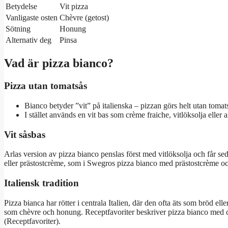
Betydelse
Vit pizza
Vanligaste osten
Chèvre (getost)
Sötning
Honung
Alternativ deg
Pinsa
Vad är pizza bianco?
Pizza utan tomatsås
Bianco betyder ”vit” på italienska – pizzan görs helt utan tomat
I stället används en vit bas som crème fraiche, vitlöksolja eller 
Vit såsbas
Arlas version av pizza bianco penslas först med vitlöksolja och får se
eller prästostcrème, som i Swegros pizza bianco med prästostcrème oc
Italiensk tradition
Pizza bianca har rötter i centrala Italien, där den ofta äts som bröd e
som chèvre och honung. Receptfavoriter beskriver pizza bianco med c
(Receptfavoriter).