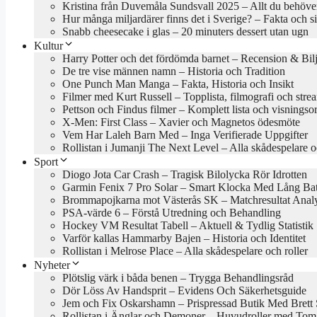
Kristina från Duvemåla Sundsvall 2025 – Allt du behöve
Hur många miljardärer finns det i Sverige? – Fakta och si
Snabb cheesecake i glas – 20 minuters dessert utan ugn
Kultur
Harry Potter och det fördömda barnet – Recension & Bilj
De tre vise männen namn – Historia och Tradition
One Punch Man Manga – Fakta, Historia och Insikt
Filmer med Kurt Russell – Topplista, filmografi och stre
Pettson och Findus filmer – Komplett lista och visningso
X-Men: First Class – Xavier och Magnetos ödesmöte
Vem Har Laleh Barn Med – Inga Verifierade Uppgifter
Rollistan i Jumanji The Next Level – Alla skådespelare o
Sport
Diogo Jota Car Crash – Tragisk Bilolycka Rör Idrotten
Garmin Fenix 7 Pro Solar – Smart Klocka Med Lång Batt
Brommapojkarna mot Västerås SK – Matchresultat Anal
PSA-värde 6 – Förstå Utredning och Behandling
Hockey VM Resultat Tabell – Aktuell & Tydlig Statistik
Varför kallas Hammarby Bajen – Historia och Identitet
Rollistan i Melrose Place – Alla skådespelare och roller
Nyheter
Plötslig värk i båda benen – Trygga Behandlingsråd
Dör Löss Av Handsprit – Evidens Och Säkerhetsguide
Jem och Fix Oskarshamn – Prispressad Butik Med Brett 
Rollistan i Änglar och Demoner – Huvudroller med Tom