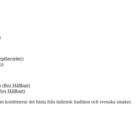
)
ptfavoriter
)
o
)
 (
Res Hållbart
)
Res Hållbart
)
m kombinerar det bästa från italiensk tradition och svenska smaker.