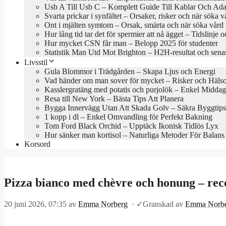
Usb A Till Usb C – Komplett Guide Till Kablar Och Ada
Svarta prickar i synfältet – Orsaker, risker och när söka v
Ont i mjälten symtom – Orsak, smärta och när söka vård
Hur lång tid tar det för spermier att nå ägget – Tidslinje o
Hur mycket CSN får man – Belopp 2025 för studenter
Statistik Man Utd Mot Brighton – H2H-resultat och sena
Livsstil
Gula Blommor i Trädgården – Skapa Ljus och Energi
Vad händer om man sover för mycket – Risker och Hälso
Kasslergratäng med potatis och purjolök – Enkel Middag
Resa till New York – Bästa Tips Att Planera
Bygga Innervägg Utan Att Skada Golv – Säkra Byggtips
1 kopp i dl – Enkel Omvandling för Perfekt Bakning
Tom Ford Black Orchid – Upptäck Ikonisk Tidlös Lyx
Hur sänker man kortisol – Naturliga Metoder För Balans
Korsord
Pizza bianco med chèvre och honung – rece
20 juni 2026, 07:35
av
Emma Norberg
·
✓
Granskad av
Emma Norb