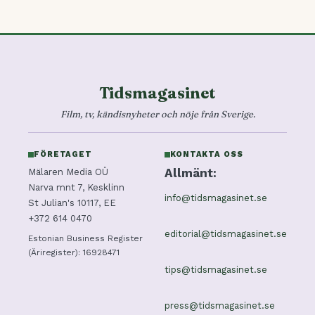
Tidsmagasinet
Film, tv, kändisnyheter och nöje från Sverige.
FÖRETAGET
KONTAKTA OSS
Allmänt:
Mälaren Media OÜ
Narva mnt 7, Kesklinn
info@tidsmagasinet.se
St Julian's 10117, EE
+372 614 0470
editorial@tidsmagasinet.se
Estonian Business Register
(Äriregister): 16928471
tips@tidsmagasinet.se
press@tidsmagasinet.se