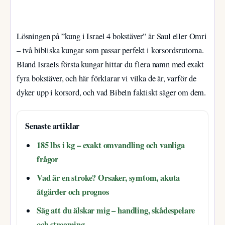
Lösningen på ”kung i Israel 4 bokstäver” är Saul eller Omri
– två bibliska kungar som passar perfekt i korsordsrutorna.
Bland Israels första kungar hittar du flera namn med exakt
fyra bokstäver, och här förklarar vi vilka de är, varför de
dyker upp i korsord, och vad Bibeln faktiskt säger om dem.
Senaste artiklar
185 lbs i kg – exakt omvandling och vanliga
frågor
Vad är en stroke? Orsaker, symtom, akuta
åtgärder och prognos
Säg att du älskar mig – handling, skådespelare
och streaming