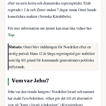
efter en serie korta och dramatiska regeringstider. Elah
regerade i 2 år och Zimri endast 7 dagar innan Omri kunde
konsolidera makten (Svenska Kärnbibeln).
För mer information om ämnet kan man läsa vidare hos
Top
.
Slutsats:
Omri blev räddningen för Nordriket efter en
orolig period. Hans 12 år långa regeringstid gav stabilitet
som låg till grund för kommande generationers politiska
inflytande.
Vem var Jehu?
Jehu var den tionde kungen i Nordriket Israel och namnet
har exakt fyra bokstäver, vilket gör det till ett alternativt
svar på ”kung i Israel 4 bokstäver” (Krysslexikon).