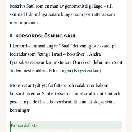
beskrivs Saul som en man av genomsnittlig längd – till
skillnad från många senare kungar som porträtteras som
mer imposanta.
KORSORDSLÖSNING SAUL
I korsordssammanhang är ”Saul” det vanligaste svaret på
ledtrådar som ”kung i Israel 4 bokstäver”. Andra
Omri
Jehu
fyrabokstäverssvar kan inkludera
och
, men Saul
Krysslexikon
är den mest etablerade lösningen (
).
Mönstret är tydligt: författare och redaktörer bakom
korsord föredrar Saul eftersom namnet är allmänt känt och
passar in på de flesta korsordsrutnät utan att skapa svåra
korsningar.
Korsordsfakta