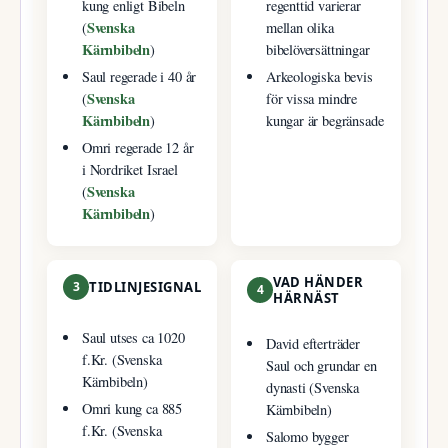
kung enligt Bibeln
regenttid varierar
Svenska
(
mellan olika
Kärnbibeln
)
bibelöversättningar
Saul regerade i 40 år
Arkeologiska bevis
Svenska
(
för vissa mindre
Kärnbibeln
)
kungar är begränsade
Omri regerade 12 år
i Nordriket Israel
Svenska
(
Kärnbibeln
)
VAD HÄNDER
3
TIDLINJESIGNAL
4
HÄRNÄST
Saul utses ca 1020
David efterträder
f.Kr. (Svenska
Saul och grundar en
Kärnbibeln)
dynasti (Svenska
Omri kung ca 885
Kärnbibeln)
f.Kr. (Svenska
Salomo bygger