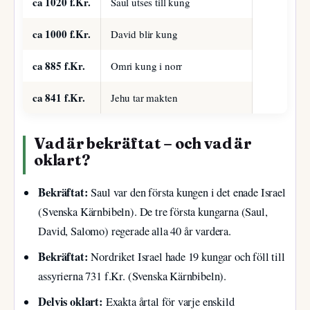
ca 1020 f.Kr.
Saul utses till kung
ca 1000 f.Kr.
David blir kung
ca 885 f.Kr.
Omri kung i norr
ca 841 f.Kr.
Jehu tar makten
Vad är bekräftat – och vad är
oklart?
Bekräftat:
Saul var den första kungen i det enade Israel
(Svenska Kärnbibeln). De tre första kungarna (Saul,
David, Salomo) regerade alla 40 år vardera.
Bekräftat:
Nordriket Israel hade 19 kungar och föll till
assyrierna 731 f.Kr. (Svenska Kärnbibeln).
Delvis oklart:
Exakta årtal för varje enskild