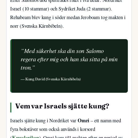
Efter Salomos död splittrades riket i två delar: Nordriket
Israel (10 stammar) och Sydriket Juda (2 stammar).
Rehabeam blev kung i söder medan Jeroboam tog makten i
norr (Svenska Kärnbibeln).
”Med säkerhet ska din son Salomo
regera efter mig och han ska sitta på min
tron.”
— Kung David (Svenska Kärnbibeln)
Vem var Israels sjätte kung?
Omri
Israels sjätte kung i Nordriket var
– ett namn med
fyra bokstäver som också används i korsord
Krysslexikon
(
). Omri kom till makten efter en period av