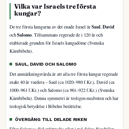
Vilka var Israels tre första
kungar?
Saul
David
De tre första kungarna av det enade Israel är
,
Salomo
och
. Tillsammans regerade de i 120 år och
etablerade grunden för Israels kungadöme (Svenska
Kärnbibeln).
SAUL, DAVID OCH SALOMO
Det anmärkningsvärda är att alla tre första kungar regerade
exakt 40 år vardera – Saul (ca 1020–980 f.Kr.), David (ca
1000–961 f.Kr.) och Salomo (ca 961–922 f.Kr.) (Svenska
Kärnbibeln). Denna symmetri är troligen medveten och har
teologisk betydelse i Bibelns berättelse.
ÖVERGÅNG TILL DELADE RIKEN