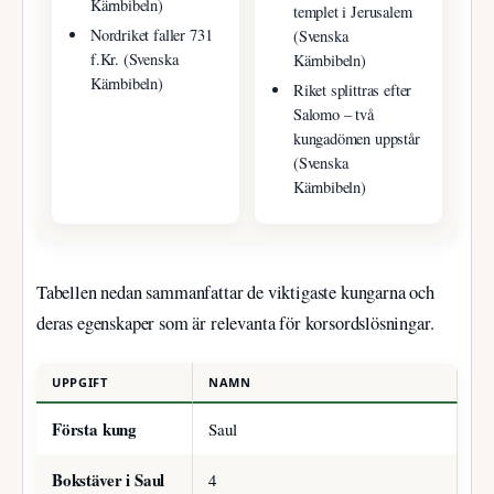
Kärnbibeln)
templet i Jerusalem
Nordriket faller 731
(Svenska
f.Kr. (Svenska
Kärnbibeln)
Kärnbibeln)
Riket splittras efter
Salomo – två
kungadömen uppstår
(Svenska
Kärnbibeln)
Tabellen nedan sammanfattar de viktigaste kungarna och
deras egenskaper som är relevanta för korsordslösningar.
UPPGIFT
NAMN
Första kung
Saul
Bokstäver i Saul
4