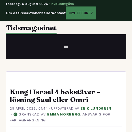
torsdag, 6 augusti 2026 ·
Kvällsutgåva
Om oss
Redaktionen
Källor
Kontakt
NYHETSBREV
Hoppa
Tidsmagasinet
till
innehåll
MENY
Kung i Israel 4 bokstäver –
lösning Saul eller Omri
29 APRIL 2026, 01:44
· UPPDATERAD
AV
ERIK LUNDGREN
·
GRANSKAD AV
EMMA NORBERG
, ANSVARIG FÖR
✓
FAKTAGRANSKNING