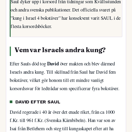
Saul dyker upp i korsord från tidningar som Kvällsstunden
och andra svenska publikationer. Det officiella svaret på
”kung i Israel 4 bokstäver” har konsekvent varit SAUL i de
flesta korsordsböcker.
Vem var Israels andra kung?
David
Efter Sauls död tog
över makten och blev därmed
Israels andra kung. Till skillnad från Saul har David fem
bokstäver, vilket gör honom till ett mindre vanligt
korsordssvar för ledtrådar som specificerar fyra bokstäver.
DAVID EFTER SAUL
David regerade i 40 år över det enade riket, från ca 1000
f.Kr. till 961 f.Kr. (Svenska Kärnbibeln). Han var son av
Isai från Betlehem och steg till kungaskapet efter att ha