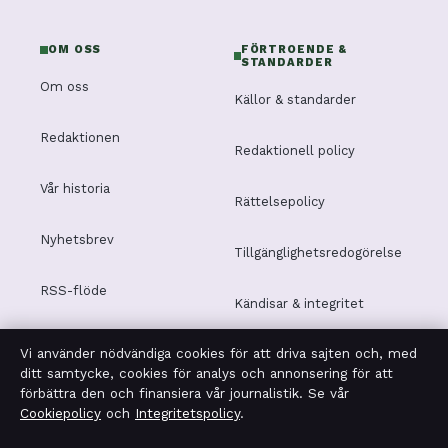
OM OSS
FÖRTROENDE &
STANDARDER
Om oss
Källor & standarder
Redaktionen
Redaktionell policy
Vår historia
Rättelsepolicy
Nyhetsbrev
Tillgänglighetsredogörelse
RSS-flöde
Kändisar & integritet
Vi använder nödvändiga cookies för att driva sajten och, med
Integritetspolicy
ditt samtycke, cookies för analys och annonsering för att
förbättra den och finansiera vår journalistik. Se vår
Cookiepolicy
och
Integritetspolicy
.
OM TIDSMAGASINET I KORTHET