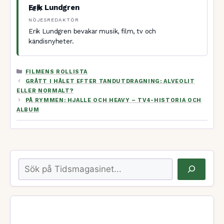
Erik Lundgren
NÖJESREDAKTÖR
Erik Lundgren bevakar musik, film, tv och
kändisnyheter.
KATEGORIER
FILMENS ROLLISTA
GRÅTT I HÅLET EFTER TANDUTDRAGNING: ALVEOLIT
ELLER NORMALT?
PÅ RYMMEN: HJALLE OCH HEAVY – TV4-HISTORIA OCH
ALBUM
Sök