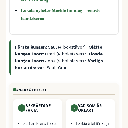
Lokala nyheter Stockholm idag – senaste
händelserna
Första kungen:
Saul (4 bokstäver) ·
Sjätte
kungen i norr:
Omri (4 bokstäver) ·
Tionde
kungen i norr:
Jehu (4 bokstäver) ·
Vanliga
korsordssvar:
Saul, Omri
SNABBÖVERSIKT
BEKRÄFTADE
VAD SOM ÄR
1
2
FAKTA
OKLART
Saul är Israels första
Exakta årtal för varje