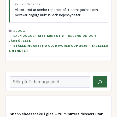
SENIOR REPORTER
Viktor Lind är senior reporter på Tidsmagasinet och
bevakar dagliga kultur- och nöjesnyheter.
KATEGORIER
BLOGG
BABY JOGGER CITY MINI GT 2 – RECENSION OCH
JÄMFÖRELSE
STÄLLNINGAR I FIFA CLUB WORLD CUP 2025 – TABELLER
& NYHETER
Sök
Snabb cheesecake i glas – 20 minuters dessert utan