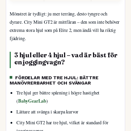
Mönstret är tydligt: ju mer terräng, desto tyngre och
dyrare. City Mini GT2 är mittfåran – den som inte behöver
extrema stora hjul som på Elite 2, men ändå vill ha riktig
fjädring.
3 hjul eller 4 hjul – vad är bäst för
en joggingvagn?
FÖRDELAR MED TRE HJUL: BÄTTRE
MANÖVRERBARHET OCH SVÄNGAR
Tre hjul ger bättre spårning i högre hastighet
BabyGearLab
(
)
Lättare att svänga i skarpa kurvor
City Mini GT2 har tre hjul, vilket är standard för
joggingvagnar