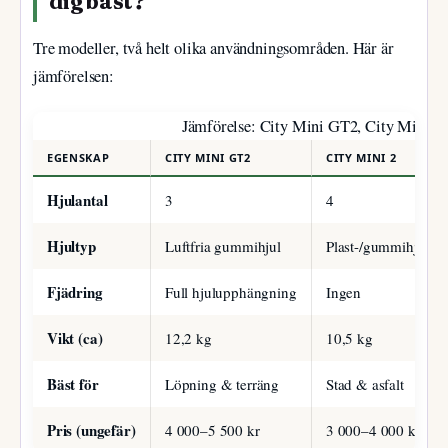
dig bäst?
Tre modeller, två helt olika användningsområden. Här är
jämförelsen:
Jämförelse: City Mini GT2, City Mini 2 o
EGENSKAP
CITY MINI GT2
CITY MINI 2
Hjulantal
3
4
Hjultyp
Luftfria gummihjul
Plast-/gummihjul
Fjädring
Full hjulupphängning
Ingen
Vikt (ca)
12,2 kg
10,5 kg
Bäst för
Löpning & terräng
Stad & asfalt
Pris (ungefär)
4 000–5 500 kr
3 000–4 000 kr