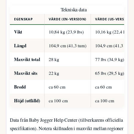
Tekniska data
EGENSKAP
VÄRDE (EN-VERSION)
VÄRDE (US-VERSION)
Vikt
10,84 kg (23,9 lbs)
10,16 kg (22,4 lbs)
Längd
104,9 cm (41,3 tum)
104,9 cm (41,3 tum)
Maxvikt total
28 kg
77 lbs (34,9 kg)
Maxvikt sits
22 kg
65 lbs (29,5 kg)
Bredd
ca 60 cm
ca 60 cm
Höjd (utfälld)
ca 100 cm
ca 100 cm
Data från Baby Jogger Help Center (tillverkarens officiella
specifikation). Notera skillnaden i maxvikt mellan regioner