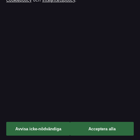
Cookiepolicy
och
Integritetspolicy
.
Tidsmagasinet
Film, tv, kändisnyheter och nöje från Sverige.
FÖRETAGET
KONTAKTA OSS
Allmänt:
Mälaren Media OÜ
Narva mnt 7, Kesklinn
info@tidsmagasinet.se
St Julian's 10117, EE
+372 614 0470
editorial@tidsmagasinet.se
Estonian Business Register
(Äriregister): 16928471
tips@tidsmagasinet.se
Avvisa icke-nödvändiga
Acceptera alla
press@tidsmagasinet.se