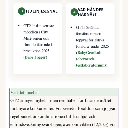
VAD HÄNDER
3
TIDLINJESIGNAL
4
HÄRNÄST
GT2 är den senaste
GT2 förväntas
modellen i City
fortsätta vara ett
Mini-serien och
toppval för aktiva
finns fortfarande i
föräldrar under 2025
produktion 2025
BabyGearLab
(
Baby Jogger
(
)
(oberoende
testlaboratorium)
)
Vad det innebär
GT2 är ingen nyhet – men den håller fortfarande måttet
mot nyare konkurrenter. För svenska föräldrar som joggar
regelbundet är kombinationen luftfria hjul och
enhandsveckning svårslagen, även om vikten (12,2 kg) gör