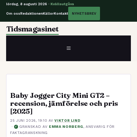
lördag, 8 augusti 2026 ·
Kvällsutgåva
Om oss
Redaktionen
Källor
Kontakt
NYHETSBREV
Hoppa
Tidsmagasinet
till
innehåll
MENY
Baby Jogger City Mini GT2 –
recension, jämförelse och pris
[2025]
25 JUNI 2026, 19:10
AV
VIKTOR LIND
·
GRANSKAD AV
EMMA NORBERG
, ANSVARIG FÖR
✓
FAKTAGRANSKNING