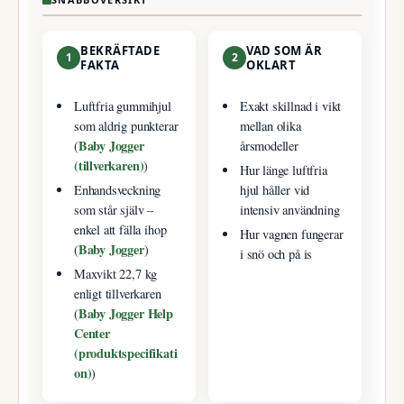
BEKRÄFTADE
VAD SOM ÄR
1
2
FAKTA
OKLART
Luftfria gummihjul
Exakt skillnad i vikt
som aldrig punkterar
mellan olika
Baby Jogger
(
årsmodeller
(tillverkaren)
)
Hur länge luftfria
Enhandsveckning
hjul håller vid
som står själv –
intensiv användning
enkel att fälla ihop
Hur vagnen fungerar
Baby Jogger
(
)
i snö och på is
Maxvikt 22,7 kg
enligt tillverkaren
Baby Jogger Help
(
Center
(produktspecifikati
on)
)