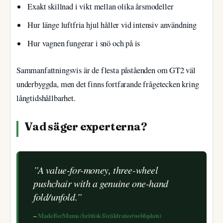
Exakt skillnad i vikt mellan olika årsmodeller
Hur länge luftfria hjul håller vid intensiv användning
Hur vagnen fungerar i snö och på is
Sammanfattningsvis är de flesta påståenden om GT2 väl
underbyggda, men det finns fortfarande frågetecken kring
långtidshållbarhet.
Vad säger experterna?
”A value-for-money, three-wheel
pushchair with a genuine one-hand
fold/unfold.”
–
MadeForMums (brittisk föräldratestwebbplats)