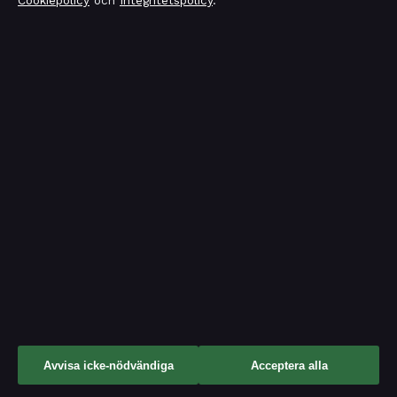
Cookiepolicy
och
Integritetspolicy
.
Her Name is Kim – Guide: Meny, öppettider &
recensioner
augusti 5, 2026
Bakom kulisserna
Blogg
Branschnyheter
Ekonomi
Filmens rollista
Kändisnyheter
Kultur
Avvisa icke-nödvändiga
Acceptera alla
Livsstil