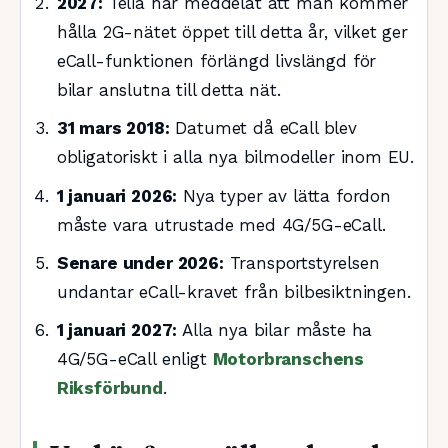
2027:
Telia har meddelat att man kommer
hålla 2G-nätet öppet till detta år, vilket ger
eCall-funktionen förlängd livslängd för
bilar anslutna till detta nät.
31 mars 2018:
Datumet då eCall blev
obligatoriskt i alla nya bilmodeller inom EU.
1 januari 2026:
Nya typer av lätta fordon
måste vara utrustade med 4G/5G-eCall.
Senare under 2026:
Transportstyrelsen
undantar eCall-kravet från bilbesiktningen.
1 januari 2027:
Alla nya bilar måste ha
4G/5G-eCall enligt
Motorbranschens
Riksförbund
.