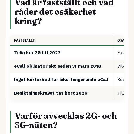
Vad är fastställt och vad
råder det osäkerhet
kring?
FASTSTÄLLT
OSÄKERT
Telia kör 2G till 2027
Exakt v
eCall obligatoriskt sedan 31 mars 2018
Vilka å
Inget körförbud för icke-fungerande eCall
Kostnad
Besiktningskravet tas bort 2026
Tillgän
Varför avvecklas 2G- och
3G-näten?