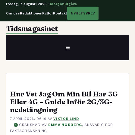
fredag, 7 augusti 2026 ·
Morgonutgåva
Om oss
Redaktionen
Källor
Kontakt
NYHETSBREV
Hoppa
Tidsmagasinet
till
innehåll
MENY
Hur Vet Jag Om Min Bil Har 3G
Eller 4G – Guide Inför 2G/3G-
nedstängning
7 APRIL 2026, 06:16
AV
VIKTOR LIND
·
GRANSKAD AV
EMMA NORBERG
, ANSVARIG FÖR
✓
FAKTAGRANSKNING