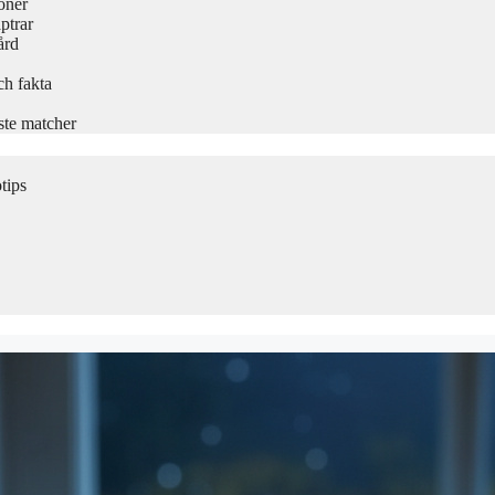
oner
ptrar
ård
ch fakta
ste matcher
tips