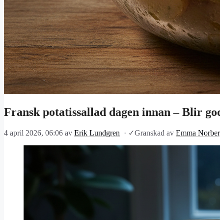
Fransk potatissallad dagen innan – Blir go
4 april 2026, 06:06
av
Erik Lundgren
·
✓
Granskad av
Emma Norber