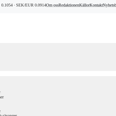
0.1054 · SEK/EUR 0.0914
Om oss
Redaktionen
Källor
Kontakt
Nyhets
r
ner
e
h säsonger