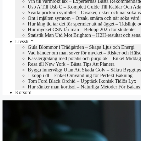
Vin till varmrökt lax – Experternas Bästa Rekommendati
Usb A Till Usb C – Komplett Guide Till Kablar Och Ada
Svarta prickar i synfältet – Orsaker, risker och när söka v
Ont i mjälten symtom – Orsak, smärta och när söka vård
Hur lång tid tar det för spermier att nå ägget – Tidslinje o
Hur mycket CSN får man – Belopp 2025 för studenter
Statistik Man Utd Mot Brighton – H2H-resultat och sena
Livsstil
Gula Blommor i Trädgården – Skapa Ljus och Energi
Vad händer om man sover för mycket – Risker och Hälso
Kasslergratäng med potatis och purjolök – Enkel Middag
Resa till New York – Bästa Tips Att Planera
Bygga Innervägg Utan Att Skada Golv – Säkra Byggtips
1 kopp i dl – Enkel Omvandling för Perfekt Bakning
Tom Ford Black Orchid – Upptäck Ikonisk Tidlös Lyx
Hur sänker man kortisol – Naturliga Metoder För Balans
Korsord