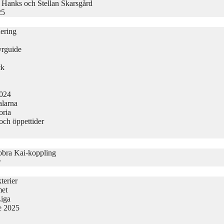
 Hanks och Stellan Skarsgård
25
nering
yrguide
ck
2024
alarna
oria
och öppettider
obra Kai-koppling
r
terier
met
Liga
ge 2025