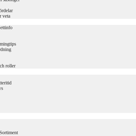
ördelar
r veta
ettinfo
amingtips
rdning
ch roller
eritid
ys
Sortiment