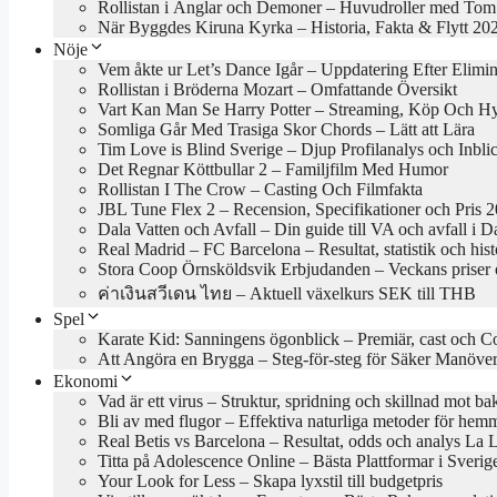
Rollistan i Änglar och Demoner – Huvudroller med Tom
När Byggdes Kiruna Kyrka – Historia, Fakta & Flytt 20
Nöje
Vem åkte ur Let’s Dance Igår – Uppdatering Efter Elimi
Rollistan i Bröderna Mozart – Omfattande Översikt
Vart Kan Man Se Harry Potter – Streaming, Köp Och H
Somliga Går Med Trasiga Skor Chords – Lätt att Lära
Tim Love is Blind Sverige – Djup Profilanalys och Inbli
Det Regnar Köttbullar 2 – Familjfilm Med Humor
Rollistan I The Crow – Casting Och Filmfakta
JBL Tune Flex 2 – Recension, Specifikationer och Pris 
Dala Vatten och Avfall – Din guide till VA och avfall i D
Real Madrid – FC Barcelona – Resultat, statistik och hist
Stora Coop Örnsköldsvik Erbjudanden – Veckans priser 
ค่าเงินสวีเดน ไทย – Aktuell växelkurs SEK till THB
Spel
Karate Kid: Sanningens ögonblick – Premiär, cast och C
Att Angöra en Brygga – Steg-för-steg för Säker Manöve
Ekonomi
Vad är ett virus – Struktur, spridning och skillnad mot bak
Bli av med flugor – Effektiva naturliga metoder för hem
Real Betis vs Barcelona – Resultat, odds och analys La 
Titta på Adolescence Online – Bästa Plattformar i Sveri
Your Look for Less – Skapa lyxstil till budgetpris