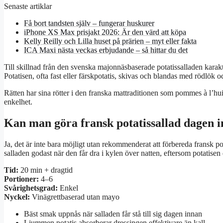
Senaste artiklar
Få bort tandsten själv – fungerar huskurer
iPhone XS Max prisjakt 2026: Är den värd att köpa
Kelly Reilly och Lilla huset på prärien – myt eller fakta
ICA Maxi nästa veckas erbjudande – så hittar du det
Till skillnad från den svenska majonnäsbaserade potatissalladen karakt
Potatisen, ofta fast eller färskpotatis, skivas och blandas med rödlök 
Rätten har sina rötter i den franska mattraditionen som pommes à l’hui
enkelhet.
Kan man göra fransk potatissallad dagen 
Ja, det är inte bara möjligt utan rekommenderat att förbereda fransk p
salladen godast när den får dra i kylen över natten, eftersom potatisen
Tid:
20 min + dragtid
Portioner:
4–6
Svårighetsgrad:
Enkel
Nyckel:
Vinägrettbaserad utan mayo
Bäst smak uppnås när salladen får stå till sig dagen innan
Ljummen potatis absorberar dressingen effektivare än kall