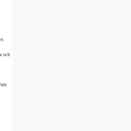
er.
ör och
blir