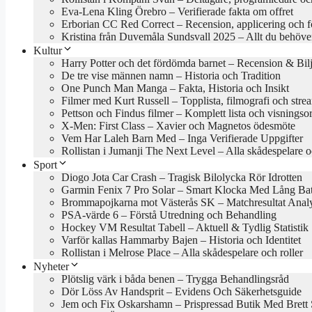
Eva-Lena Kling Örebro – Verifierade fakta om offret
Erborian CC Red Correct – Recension, applicering och f
Kristina från Duvemåla Sundsvall 2025 – Allt du behöve
Kultur
Harry Potter och det fördömda barnet – Recension & Bilj
De tre vise männen namn – Historia och Tradition
One Punch Man Manga – Fakta, Historia och Insikt
Filmer med Kurt Russell – Topplista, filmografi och stre
Pettson och Findus filmer – Komplett lista och visningso
X-Men: First Class – Xavier och Magnetos ödesmöte
Vem Har Laleh Barn Med – Inga Verifierade Uppgifter
Rollistan i Jumanji The Next Level – Alla skådespelare o
Sport
Diogo Jota Car Crash – Tragisk Bilolycka Rör Idrotten
Garmin Fenix 7 Pro Solar – Smart Klocka Med Lång Batt
Brommapojkarna mot Västerås SK – Matchresultat Anal
PSA-värde 6 – Förstå Utredning och Behandling
Hockey VM Resultat Tabell – Aktuell & Tydlig Statistik
Varför kallas Hammarby Bajen – Historia och Identitet
Rollistan i Melrose Place – Alla skådespelare och roller
Nyheter
Plötslig värk i båda benen – Trygga Behandlingsråd
Dör Löss Av Handsprit – Evidens Och Säkerhetsguide
Jem och Fix Oskarshamn – Prispressad Butik Med Brett 