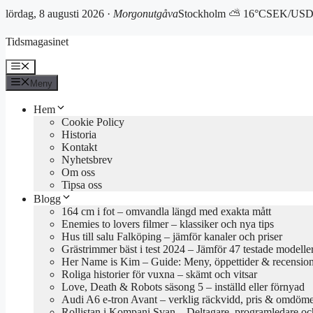
lördag, 8 augusti 2026 ·
Morgonutgåva
Stockholm ⛅ 16°C
SEK/USD 
Hoppa
Tidsmagasinet
till
innehåll
Meny
Meny
Hem
Cookie Policy
Historia
Kontakt
Nyhetsbrev
Om oss
Tipsa oss
Blogg
164 cm i fot – omvandla längd med exakta mått
Enemies to lovers filmer – klassiker och nya tips
Hus till salu Falköping – jämför kanaler och priser
Grästrimmer bäst i test 2024 – Jämför 47 testade modelle
Her Name is Kim – Guide: Meny, öppettider & recensio
Roliga historier för vuxna – skämt och vitsar
Love, Death & Robots säsong 5 – inställd eller förnyad
Audi A6 e-tron Avant – verklig räckvidd, pris & omdöm
Rollistan i Kompani Svan – Deltagare, programledare oc