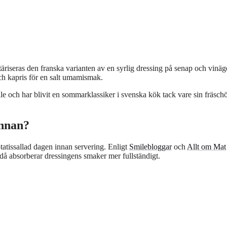
äriseras den franska varianten av en syrlig dressing på senap och vinäg
och kapris för en salt umamismak.
le och har blivit en sommarklassiker i svenska kök tack vare sin fräsch
innan?
otatissallad dagen innan servering. Enligt
Smilebloggar
och
Allt om Mat
 då absorberar dressingens smaker mer fullständigt.