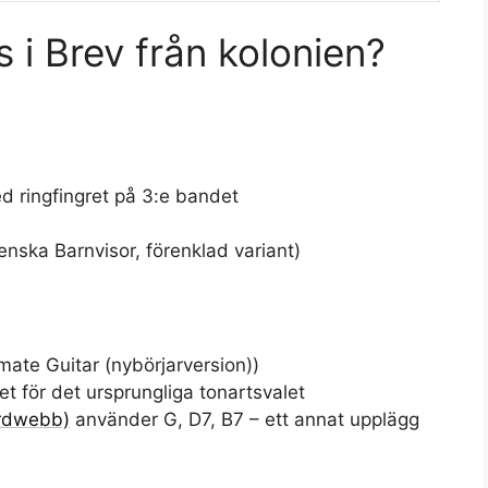
 i Brev från kolonien?
d ringfingret på 3:e bandet
enska Barnvisor, förenklad variant)
mate Guitar (nybörjarversion))
let för det ursprungliga tonartsvalet
ordwebb)
använder G, D7, B7 – ett annat upplägg