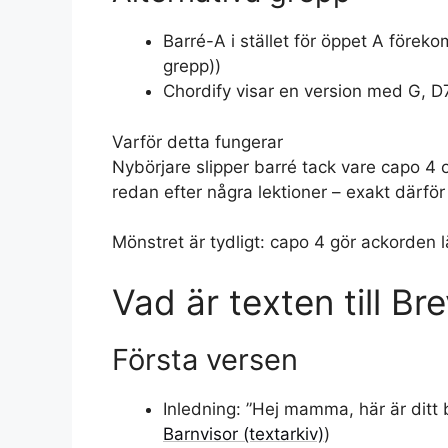
Barré-A i stället för öppet A föreko
grepp))
Chordify visar en version med G, D7
Varför detta fungerar
Nybörjare slipper barré tack vare capo 4 o
redan efter några lektioner – exakt därför
Mönstret är tydligt: capo 4 gör ackorden l
Vad är texten till Br
Första versen
Inledning: ”Hej mamma, här är ditt 
Barnvisor (textarkiv)
)