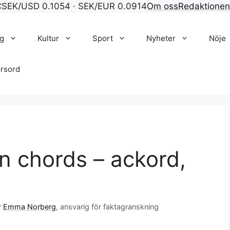
C
SEK/USD 0.1054 · SEK/EUR 0.0914
Om oss
Redaktionen
g
Kultur
Sport
Nyheter
Nöje
rsord
en chords – ackord,
v
Emma Norberg
, ansvarig för faktagranskning