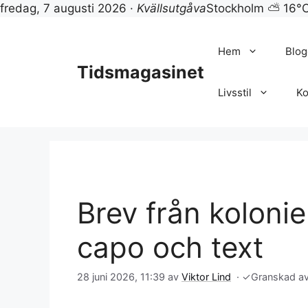
fredag, 7 augusti 2026 ·
Kvällsutgåva
Stockholm ⛅ 16°
Hoppa
till
Hem
Blog
innehåll
Tidsmagasinet
Livsstil
Ko
Brev från koloni
capo och text
28 juni 2026, 11:39
av
Viktor Lind
·
✓
Granskad a