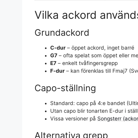
Vilka ackord används
Grundackord
C-dur
– öppet ackord, inget barré
G7
– ofta spelat som öppet eller me
E7
– enkelt tvåfingersgrepp
F-dur
– kan förenklas till Fmaj7 (Sv
Capo-ställning
Standard: capo på 4:e bandet (Ulti
Utan capo blir tonarten E-dur i stäl
Vissa versioner på
Songsterr (ack
Alternativa grepp