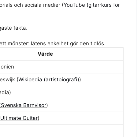
orials och sociala medier (
YouTube (gitarrkurs för
gaste fakta.
ett mönster: låtens enkelhet gör den tidlös.
Värde
lonien
eswijk (
Wikipedia (artistbiografi)
)
edia)
(
Svenska Barnvisor
)
(
Ultimate Guitar
)