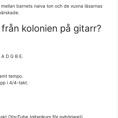
 mellan barnets naiva ton och de vuxna läsarnas
härskade.
från kolonien på gitarr?
 A D G B E.
samt tempo.
p i 4/4-takt.
akt (
YouTube (gitarrkurs för nybörjare)
)