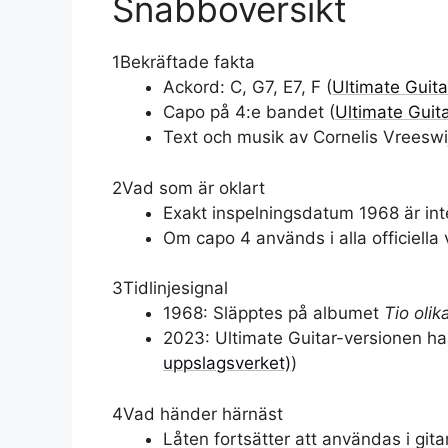
Snabböversikt
1
Bekräftade fakta
Ackord: C, G7, E7, F (
Ultimate Guit
Capo på 4:e bandet (
Ultimate Guit
Text och musik av Cornelis Vreeswij
2
Vad som är oklart
Exakt inspelningsdatum 1968 är int
Om capo 4 används i alla officiella 
3
Tidlinjesignal
1968: Släpptes på albumet
Tio olik
2023: Ultimate Guitar-versionen ha
uppslagsverket)
)
4
Vad händer härnäst
Låten fortsätter att användas i gita