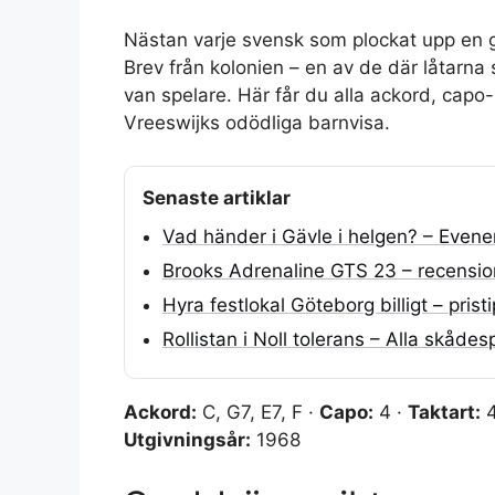
Nästan varje svensk som plockat upp en gi
Brev från kolonien – en av de där låtarna
van spelare. Här får du alla ackord, capo-
Vreeswijks odödliga barnvisa.
Senaste artiklar
Vad händer i Gävle i helgen? – Evene
Brooks Adrenaline GTS 23 – recensio
Hyra festlokal Göteborg billigt – prist
Rollistan i Noll tolerans – Alla skådes
Ackord:
C, G7, E7, F ·
Capo:
4 ·
Taktart:
4
Utgivningsår:
1968