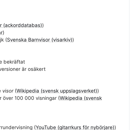
ar (ackorddatabas)
)
ar
)
k (
Svenska Barnvisor (visarkiv)
)
e bekräftat
versioner är osäkert
a visor
(
Wikipedia (svensk uppslagsverket)
)
r över 100 000 visningar (
Wikipedia (svensk
rrundervisning (
YouTube (gitarrkurs för nybörjare)
)