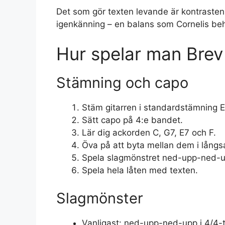
Det som gör texten levande är kontrasten
igenkänning – en balans som Cornelis be
Hur spelar man Brev 
Stämning och capo
Stäm gitarren i standardstämning E
Sätt capo på 4:e bandet.
Lär dig ackorden C, G7, E7 och F.
Öva på att byta mellan dem i lång
Spela slagmönstret ned-upp-ned-up
Spela hela låten med texten.
Slagmönster
Vanligast: ned-upp-ned-upp i 4/4-t