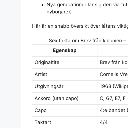
Nya generationer lär sig den via tut
nybörjare)
)
Här är en snabb översikt över låtens vikti
Sex fakta om Brev från kolonien – 
Egenskap
Originaltitel
Brev från ko
Artist
Cornelis Vre
Utgivningsår
1968 (Wikip
Ackord (utan capo)
C, G7, E7, F 
Capo
4:e bandet 
Taktart
4/4