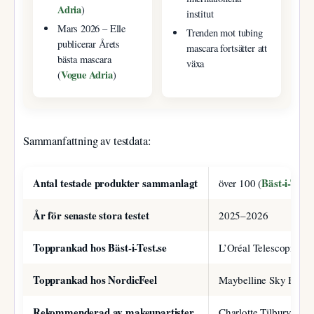
Adria
)
institut
Mars 2026
– Elle
Trenden mot tubing
publicerar Årets
mascara fortsätter att
bästa mascara
växa
Vogue Adria
(
)
Sammanfattning av testdata:
Antal testade produkter sammanlagt
Bäst-i-Test.
över 100 (
År för senaste stora testet
2025–2026
Topprankad hos Bäst-i-Test.se
L’Oréal Telescopic Ext
Topprankad hos NordicFeel
Maybelline Sky High
Rekommenderad av makeupartister
Charlotte Tilbury Exa