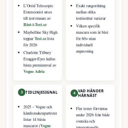
L’Oréal Telescopic
Exakt rangordning
Extensionist utses
mellan olika
till testvinnare av
testinstitut varierar
Bäst-i-Test.se
Vilken specifik
Maybelline Sky High
mascara som är bäst
Test.se
toppar
lista
för 60+ utan
för 2026
individuell
anpassning
Charlotte Tilbury
Exagger-Eyes kallas
bästa premiumval av
Vogue Adria
VAD HÄNDER
3
TIDLINJESIGNAL
4
HÄRNÄST
2025
– Vogue och
Fler tester förväntas
kändismakeupartister
under 2026 från både
listar 14 bästa
svenska och
Vogue
mascaror (
internationella