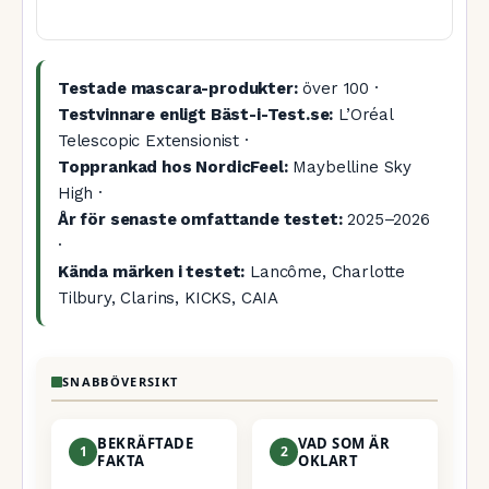
Testade mascara-produkter:
över 100 ·
Testvinnare enligt Bäst-i-Test.se:
L’Oréal
Telescopic Extensionist ·
Topprankad hos NordicFeel:
Maybelline Sky
High ·
År för senaste omfattande testet:
2025–2026
·
Kända märken i testet:
Lancôme, Charlotte
Tilbury, Clarins, KICKS, CAIA
SNABBÖVERSIKT
BEKRÄFTADE
VAD SOM ÄR
1
2
FAKTA
OKLART