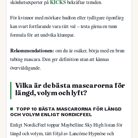
KICKS
skönhetsexperter på
bekräftar trenden.
För kvinnor med mörkare hudton eller tydligare ögonfärg
kan svart fortfarande vara rätt val – testa gärna en tunn
formula för att undvika klumpar.
Rekommendationen:
om du är osäker, börja med en brun
tubing mascara. Den ger definition utan att kännas
överväldigande.
Vilka är de bästa mascarorna för
längd, volym och lyft?
TOPP 10 BÄSTA MASCARORNA FÖR LÄNGD
OCH VOLYM ENLIGT NORDICFEEL
Enligt NordicFeel toppar Maybelline Sky High listan för
längd och volym, tätt följd av Lancôme Hypnôse och