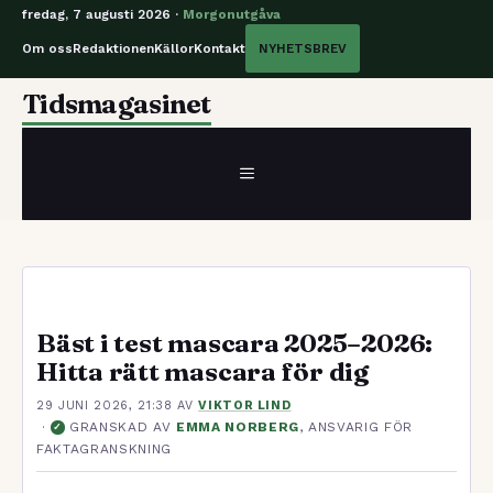
fredag, 7 augusti 2026 ·
Morgonutgåva
Om oss
Redaktionen
Källor
Kontakt
NYHETSBREV
Hoppa
Tidsmagasinet
till
innehåll
MENY
Bäst i test mascara 2025–2026:
Hitta rätt mascara för dig
29 JUNI 2026, 21:38
AV
VIKTOR LIND
·
GRANSKAD AV
EMMA NORBERG
, ANSVARIG FÖR
✓
FAKTAGRANSKNING