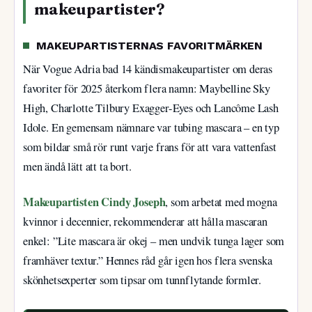
makeupartister?
MAKEUPARTISTERNAS FAVORITMÄRKEN
När Vogue Adria bad 14 kändismakeupartister om deras
favoriter för 2025 återkom flera namn: Maybelline Sky
High, Charlotte Tilbury Exagger-Eyes och Lancôme Lash
Idole. En gemensam nämnare var tubing mascara – en typ
som bildar små rör runt varje frans för att vara vattenfast
men ändå lätt att ta bort.
Makeupartisten Cindy Joseph
, som arbetat med mogna
kvinnor i decennier, rekommenderar att hålla mascaran
enkel: ”Lite mascara är okej – men undvik tunga lager som
framhäver textur.” Hennes råd går igen hos flera svenska
skönhetsexperter som tipsar om tunnflytande formler.