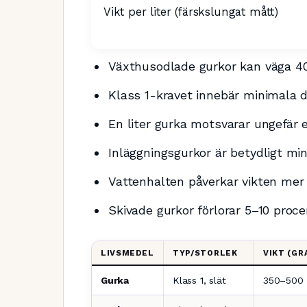
Vikt per liter (färskslungat mått)
Växthusodlade gurkor kan väga 40
Klass 1-kravet innebär minimala 
En liter gurka motsvarar ungefär e
Inläggningsgurkor är betydligt mi
Vattenhalten påverkar vikten me
Skivade gurkor förlorar 5–10 proce
LIVSMEDEL
TYP/STORLEK
VIKT (GR
Gurka
Klass 1, slät
350–500