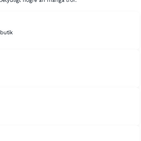
 betydligt högre än många tror.
 butik