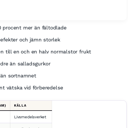
 procent mer än fältodlade
defekter och jämn storlek
n till en och en halv normalstor frukt
ndre än salladsgurkor
r än sortnamnet
nt vätska vid förberedelse
AM)
KÄLLA
Livsmedelsverket