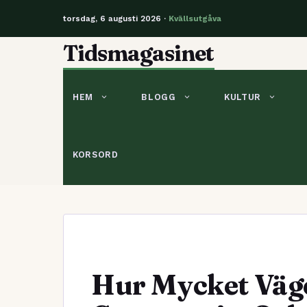
torsdag, 6 augusti 2026 ·
Kvällsutgåva
Hoppa
Tidsmagasinet
till
innehåll
HEM
BLOGG
KULTUR
KORSORD
Hur Mycket Väg