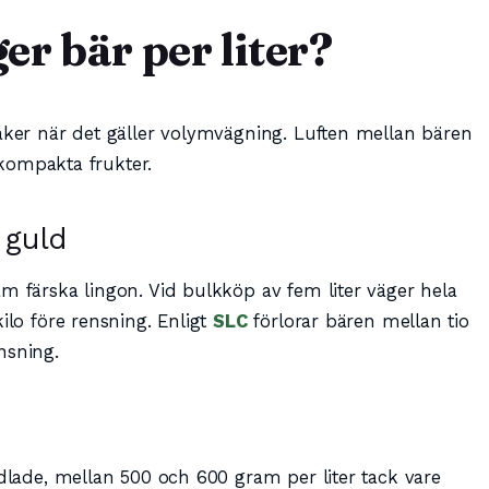
r bär per liter?
saker när det gäller volymvägning. Luften mellan bären
r kompakta frukter.
 guld
m färska lingon. Vid bulkköp av fem liter väger hela
ilo före rensning. Enligt
SLC
förlorar bären mellan tio
nsning.
odlade, mellan 500 och 600 gram per liter tack vare