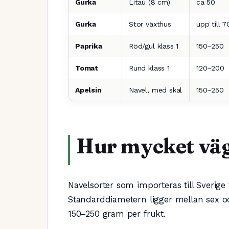
Gurka
Litau (8 cm)
ca 50
Gurka
Stor växthus
upp till 
Paprika
Röd/gul klass 1
150–250
Tomat
Rund klass 1
120–200
Apelsin
Navel, med skal
150–250
Hur mycket väg
Navelsorter som importeras till Sveri
Standarddiametern ligger mellan sex och
150–250 gram per frukt.