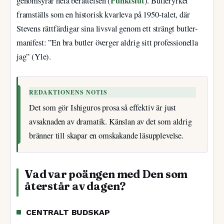
Punktslut
genomsyrar hela berättelsen (
). Butleryrket
framställs som en historisk kvarleva på 1950-talet, där
Stevens rättfärdigar sina livsval genom ett strängt butler-
manifest: ”En bra butler överger aldrig sitt professionella
jag” (Yle).
REDAKTIONENS NOTIS
Det som gör Ishiguros prosa så effektiv är just
avsaknaden av dramatik. Känslan av det som aldrig
bränner till skapar en omskakande läsupplevelse.
Vad var poängen med Den som
återstår av dagen?
CENTRALT BUDSKAP