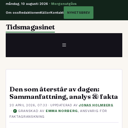
måndag, 10 augusti 2026 ·
Morgonutgåva
Om oss
Redaktionen
Källor
Kontakt
NYHETSBREV
Hoppa
Tidsmagasinet
till
innehåll
MENY
Den som återstår av dagen:
Sammanfattning, analys & fakta
20 APRIL 2026, 07:33
· UPPDATERAD
AV
JONAS HOLMBERG
·
GRANSKAD AV
EMMA NORBERG
, ANSVARIG FÖR
✓
FAKTAGRANSKNING