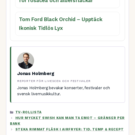
för rosacea och åldersfläckar
Tom Ford Black Orchid – Upptäck
Ikonisk Tidlös Lyx
Jonas Holmberg
REPORTER FÖR LIVESCEN OCH FESTIVALER
Jonas Holmberg bevakar konserter, festivaler och
svensk livemusikkultur.
KATEGORIER
TV-ROLLISTA
HUR MYCKET SWISH KAN MAN TA EMOT – GRÄNSER PER
BANK
STEKA RIMMAT FLÄSK I AIRFRYER: TID, TEMP & RECEPT