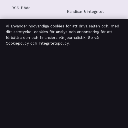
RSS-flöde
Kändisar & integritet
Vi använder nödvändiga cookies för att driva sajten och, med
Integritetspolicy
ditt samtycke, cookies för analys och annonsering för att
förbättra den och finansiera vår journalistik. Se vår
Cookiepolicy
och
Integritetspolicy
.
OM TIDSMAGASINET I KORTHET
Tidsmagasinet är en oberoende svensk digital nyhetssajt
med fokus på film, tv, kultur och nöjesnyheter. Varje
artikel har en namngiven byline, granskas av en redaktör
och faktagranskas innan publicering.
Vi rättar misstag skyndsamt. Allmänna förfrågningar:
info@tidsmagasinet.se
.
tidsmagasinet.se drivs av Mälaren Media OÜ (Estonian
Business Register (Äriregister): 16928471).