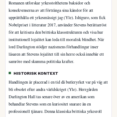
Romanen utforskar yrkesstolthetens baksidor och
konsekvenserna av att förtränga sina känslor för att
upprätthålla ett yrkesmässigt jag (Yle). Ishiguro, som fick
Nobelpriset i litteratur 2017, använder Stevens berättarröst
för att kritisera den brittiska klassstrukturen och visa hur
institutionell lojalitet kan leda till moralisk blindhet. När
lord Darlington stödjer nazismens förhandlingar inser
läsaren att Stevens lojalitet till sin herre också innebär ett
samröre med skumma politiska krafter.
HISTORISK KONTEXT
Handlingen är placerad i en tid då butleryrket var på väg att
bli obsolet efter andra världskriget (Yle). Herrgården
Darlington Hall tas senare över av en amerikan som
behandlar Stevens som en kuriositet snarare än en
professionell tjänare. Denna klassiska brittiska yrkesroll