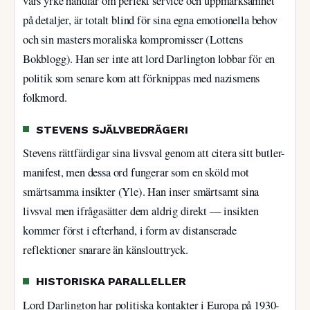
vars yrke handlar om perfekt service och uppmärksamhet
på detaljer, är totalt blind för sina egna emotionella behov
och sin masters moraliska kompromisser (Lottens
Bokblogg). Han ser inte att lord Darlington lobbar för en
politik som senare kom att förknippas med nazismens
folkmord.
STEVENS SJÄLVBEDRÄGERI
Stevens rättfärdigar sina livsval genom att citera sitt butler-
manifest, men dessa ord fungerar som en sköld mot
smärtsamma insikter (Yle). Han inser smärtsamt sina
livsval men ifrågasätter dem aldrig direkt — insikten
kommer först i efterhand, i form av distanserade
reflektioner snarare än känslouttryck.
HISTORISKA PARALLELLER
Lord Darlington har politiska kontakter i Europa på 1930-