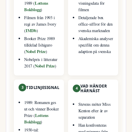
Lottens
1989 (
visningsdata för
Bokblogg
)
filmen
Filmen från 1993 i
Detaljerade box
regi av James Ivory
office-siffror för den
IMDb
(
)
svenska marknaden
Booker Prize 1989
Akademiska analyser
tilldelad Ishiguro
specifikt om denna
Nobel Prize
(
)
adaption på svenska
Nobelpris i litteratur
Nobel Prize
2017 (
)
VAD HÄNDER
3
TIDLINJESIGNAL
4
HÄRNÄST
1989: Romanen ges
Stevens möter Miss
ut och vinner Booker
Kenton efter år av
Lottens
Prize (
separation
Bokblogg
)
Han konfronteras
1930-tal:
med minnena från