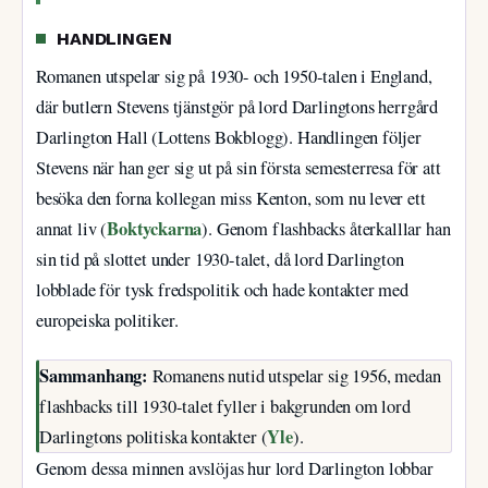
HANDLINGEN
Romanen utspelar sig på 1930- och 1950-talen i England,
där butlern Stevens tjänstgör på lord Darlingtons herrgård
Darlington Hall (Lottens Bokblogg). Handlingen följer
Stevens när han ger sig ut på sin första semesterresa för att
besöka den forna kollegan miss Kenton, som nu lever ett
Boktyckarna
annat liv (
). Genom flashbacks återkalllar han
sin tid på slottet under 1930-talet, då lord Darlington
lobblade för tysk fredspolitik och hade kontakter med
europeiska politiker.
Sammanhang:
Romanens nutid utspelar sig 1956, medan
flashbacks till 1930-talet fyller i bakgrunden om lord
Yle
Darlingtons politiska kontakter (
).
Genom dessa minnen avslöjas hur lord Darlington lobbar