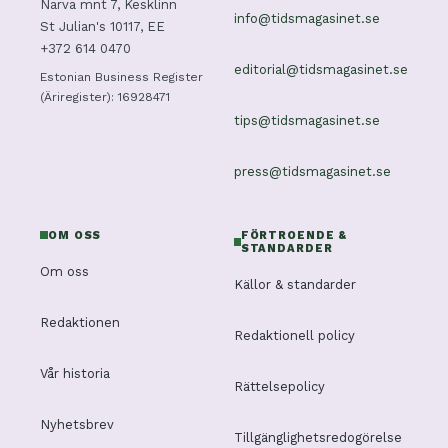
Narva mnt 7, Kesklinn
info@tidsmagasinet.se
St Julian's 10117, EE
+372 614 0470
editorial@tidsmagasinet.se
Estonian Business Register
(Äriregister): 16928471
tips@tidsmagasinet.se
press@tidsmagasinet.se
OM OSS
FÖRTROENDE &
STANDARDER
Om oss
Källor & standarder
Redaktionen
Redaktionell policy
Vår historia
Rättelsepolicy
Nyhetsbrev
Tillgänglighetsredogörelse