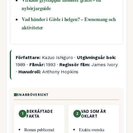
Virkade grytlappar mönster gratis – en
nybörjarguide
Vad händer i Gävle i helgen? – Evenemang och
aktiviteter
Författare:
Kazuo Ishiguro ·
Utgivningsår bok:
1989 ·
Filmår:
1993 ·
Regissör film:
James Ivory
·
Huvudroll:
Anthony Hopkins
SNABBÖVERSIKT
BEKRÄFTADE
VAD SOM ÄR
1
2
FAKTA
OKLART
Roman publicerad
Exakta svenska