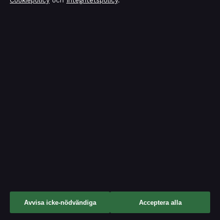
Cookiepolicy
och
Integritetspolicy
.
TV-rollista
Uncategorized
Tidsmagasinet
Film, tv, kändisnyheter och nöje från Sverige.
FÖRETAGET
KONTAKTA OSS
Allmänt:
Mälaren Media OÜ
Avvisa icke-nödvändiga
Acceptera alla
Narva mnt 7, Kesklinn
info@tidsmagasinet.se
St Julian's 10117, EE