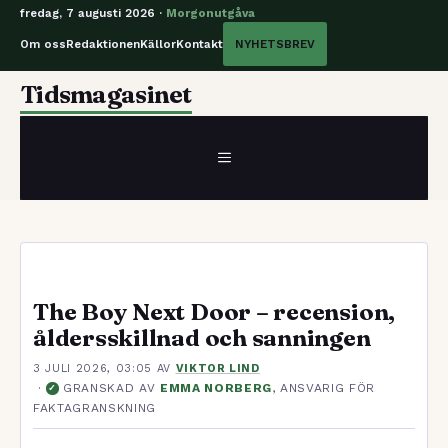
fredag, 7 augusti 2026 ·
Morgonutgåva
Om oss
Redaktionen
Källor
Kontakt
NYHETSBREV
Hoppa
Tidsmagasinet
till
innehåll
MENY
The Boy Next Door – recension,
åldersskillnad och sanningen
3 JULI 2026, 03:05
AV
VIKTOR LIND
·
GRANSKAD AV
EMMA NORBERG
, ANSVARIG FÖR
✓
FAKTAGRANSKNING