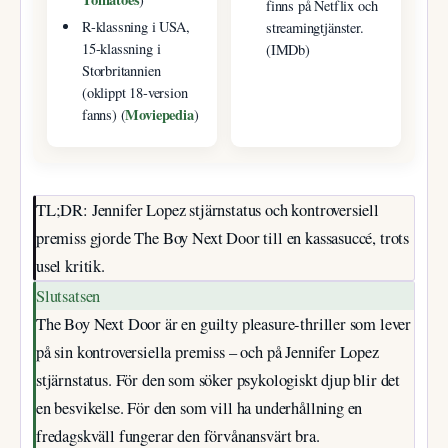
finns på Netflix och
R-klassning i USA,
streamingtjänster.
15-klassning i
(IMDb)
Storbritannien
(oklippt 18-version
Moviepedia
fanns) (
)
TL;DR: Jennifer Lopez stjärnstatus och kontroversiell
premiss gjorde The Boy Next Door till en kassasuccé, trots
usel kritik.
Slutsatsen
The Boy Next Door är en guilty pleasure-thriller som lever
på sin kontroversiella premiss – och på Jennifer Lopez
stjärnstatus. För den som söker psykologiskt djup blir det
en besvikelse. För den som vill ha underhållning en
fredagskväll fungerar den förvånansvärt bra.