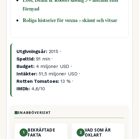
Love, Death & Robots säsong 5 – inställd eller
förnyad
Roliga historier för vuxna – skämt och vitsar
Utgivningsår:
2015 ·
Speltid:
91 min ·
Budget:
4 miljoner USD ·
Intäkter:
51,5 miljoner USD ·
Rotten Tomatoes:
13 % ·
IMDb:
4,6/10
SNABBÖVERSIKT
BEKRÄFTADE
VAD SOM ÄR
1
2
FAKTA
OKLART