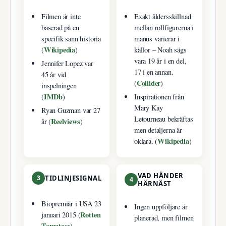
Filmen är inte
Exakt åldersskillnad
baserad på en
mellan rollfigurerna i
specifik sann historia
manus varierar i
Wikipedia
(
)
källor – Noah sägs
vara 19 år i en del,
Jennifer Lopez var
17 i en annan.
45 år vid
Collider
(
)
inspelningen
IMDb
(
)
Inspirationen från
Mary Kay
Ryan Guzman var 27
Letourneau bekräftas
Reelviews
år (
)
men detaljerna är
Wikipedia
oklara. (
)
VAD HÄNDER
3
TIDLINJESIGNAL
4
HÄRNÄST
Biopremiär i USA 23
Ingen uppföljare är
Rotten
januari 2015 (
planerad, men filmen
Tomatoes
)